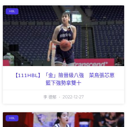
HBL
【111HBL】「金」險晉級八強 菜鳥張芯葸
籃下強勢拿雙十
李 德郁
2022-12-27
HBL