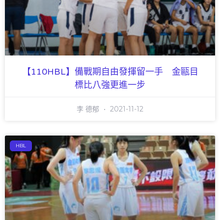
【110HBL】備戰期自由發揮留一手 金甌目
標比八強更進一步
李 德郁
2021-11-12
HBL