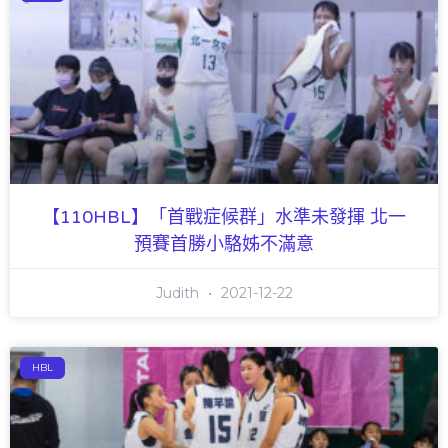
【110HBL】「首戰症候群」水準未發揮 北一
預賽首勝小駱姊不滿意
Judith
2021-12-22
HBL