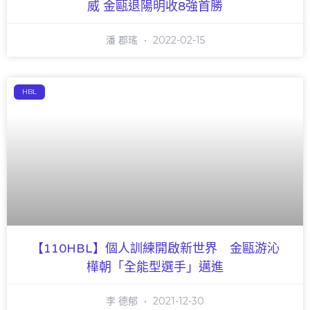
威 金甌退陽明收8強首勝
潘 郡瑤
2022-02-15
HBL
【110HBL】個人訓練開啟新世界 金甌游沁
樺朝「全能型選手」邁進
李 德郁
2021-12-30