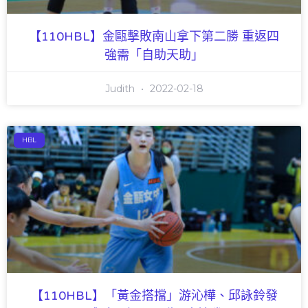
【110HBL】金甌擊敗南山拿下第二勝 重返四
強需「自助天助」
Judith
2022-02-18
HBL
【110HBL】「黃金搭擋」游沁樺、邱詠鈴發