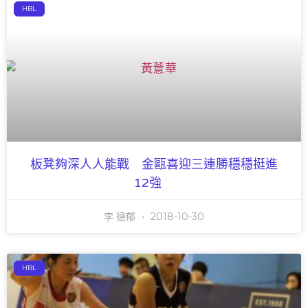
HBL
板凳夠深人人能戰 金甌喜迎三連勝穩穩挺進
12強
李 德郁
2018-10-30
HBL