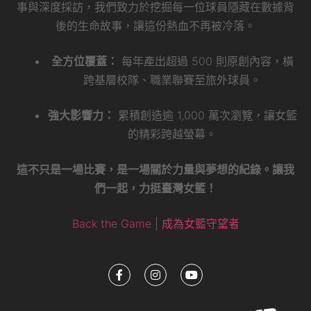
事與深度採訪，我們致力於挖掘每一位球員隱藏在數據背
後的生命故事，讓這份熱血不再被冷落。
全方位覆蓋：
每年產出超過 500 則原創內容，橫
跨基層校隊、職業聯賽至旅外球員。
強大影響力：
累積創造逾 1,000 萬次瀏覽，讓女籃
的精彩跨越螢幕。
這不只是一場比賽，是一場關於力量與夢想的紀錄。讓我
們一起，力挺臺灣女籃！
Back the Game | 成為女籃守望者