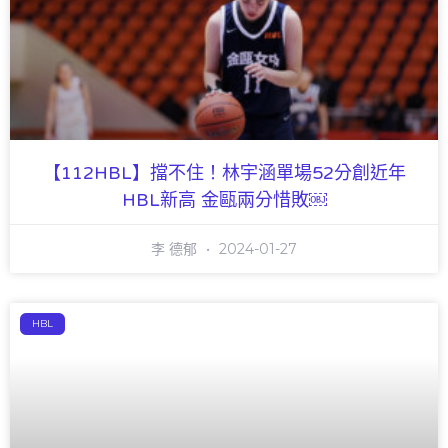
【112HBL】擋不住！林宇涵單場52分創近年
HBL新高 金甌兩分惜敗￼
李 德郁
2024-01-27
HBL