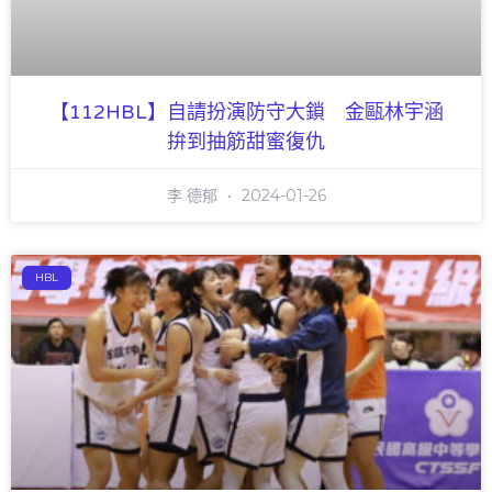
【112HBL】自請扮演防守大鎖 金甌林宇涵
拚到抽筋甜蜜復仇
李 德郁
2024-01-26
HBL