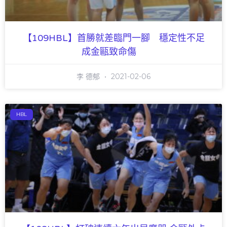
【109HBL】首勝就差臨門一腳 穩定性不足
成金甌致命傷
李 德郁
2021-02-06
HBL