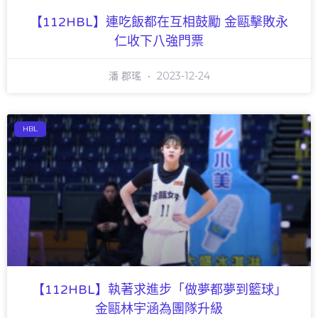
【112HBL】連吃飯都在互相鼓勵 金甌擊敗永
仁收下八強門票
潘 郡瑤
2023-12-24
HBL
【112HBL】執著求進步「做夢都夢到籃球」
金甌林宇涵為團隊升級