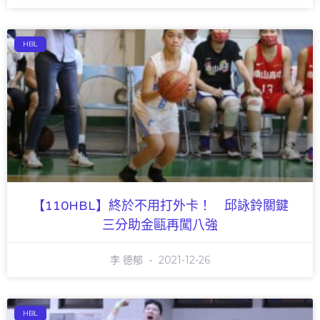
HBL
【110HBL】終於不用打外卡！ 邱詠鈴關鍵
三分助金甌再闖八強
李 德郁
2021-12-26
HBL