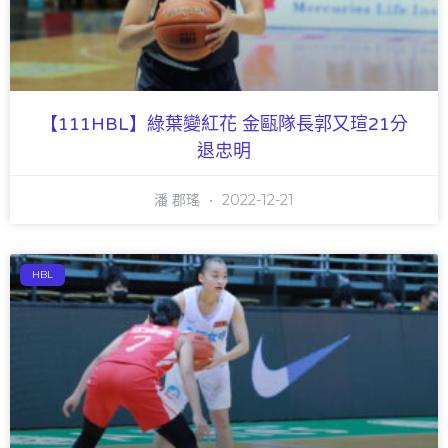
【111HBL】綠葉變紅花 金甌隊長郭又瑄21分
退忠明
潘 郡瑤
2022-12-21
HBL