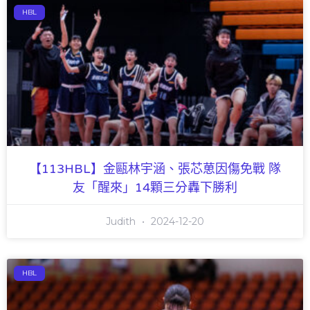
HBL
【113HBL】金甌林宇涵、張芯葸因傷免戰 隊
友「醒來」14顆三分轟下勝利
Judith
2024-12-20
HBL