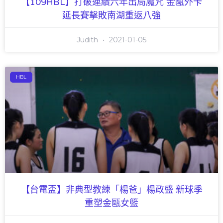
【109HBL】打破連續六年出局魔咒 金甌外卡
延長賽擊敗南湖重返八強
Judith
2021-01-05
HBL
【台電盃】非典型教練「楊爸」楊政盛 新球季
重塑金甌女籃