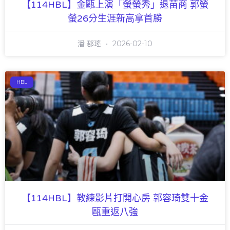
【114HBL】金甌上演「螢螢秀」退苗商 郭螢
螢26分生涯新高拿首勝
潘 郡瑤
2026-02-10
HBL
【114HBL】教練影片打開心房 郭容琦雙十金
甌重返八強