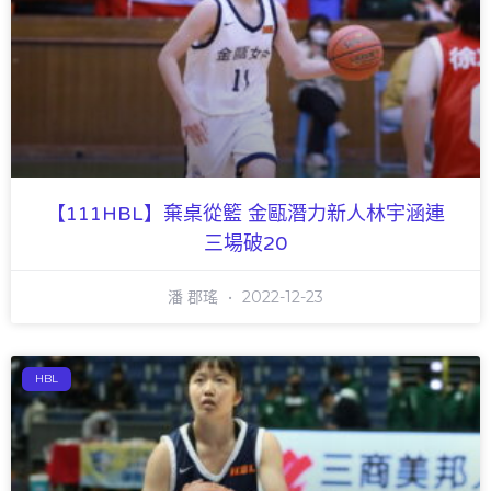
【111HBL】棄桌從籃 金甌潛力新人林宇涵連
三場破20
潘 郡瑤
2022-12-23
HBL