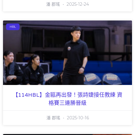
潘 郡瑤
2025-12-24
HBL
【114HBL】金甌再出發！張詩婕接任教練 資
格賽三連勝晉級
潘 郡瑤
2025-10-16