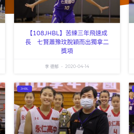
【108JHBL】苦練三年飛速成
長 七賢蕭豫玟脫穎而出獨拿二
獎項
李 德郁
2020-04-14
JHBL