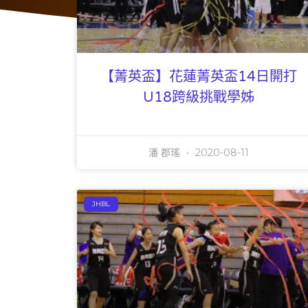
【菁英盃】花蓮菁英盃14日開打
U18跨級挑戰學姊
潘 郡瑤
2020-08-11
JHBL