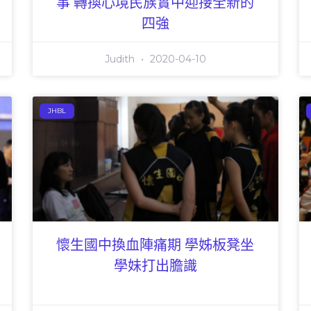
事 轉換心境民族實中迎接全新的
四強
Judith
2020-04-10
JHBL
懷生國中換血陣痛期 學姊板凳坐
學妹打出膽識