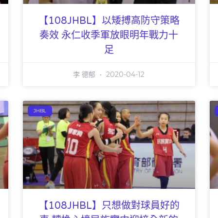
【108JHBL】以矮搏高防守策略
奏效 永仁收季軍放眼明年戰力十
足
李 德郁
2020-04-12
JHBL
【108JHBL】只想做對球員好的