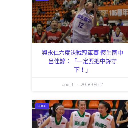
與永仁六度決戰冠軍賽 懷生國中
呂佳諺：「一定要把中鋒守
下！」
Judith
2018-04-12
JHBL