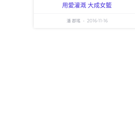
用愛灌溉 大成女籃
潘 郡瑤
2016-11-16