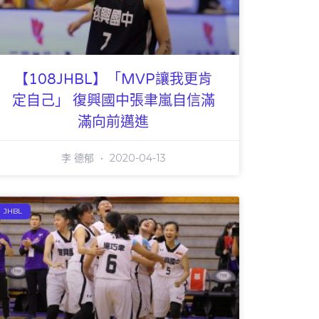
【108JHBL】「MVP讓我更肯
定自己」 復興國中張聿嵐自信滿
滿向前邁進
李 德郁
2020-04-13
JHBL