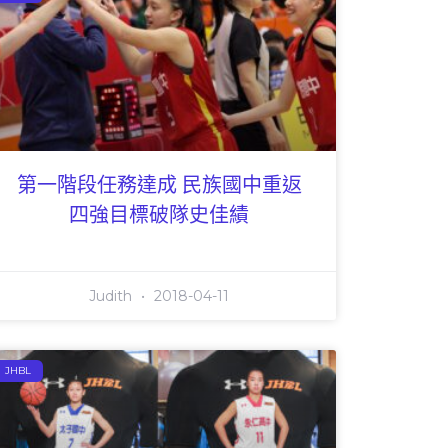
第一階段任務達成 民族國中重返
四強目標破隊史佳績
Judith
2018-04-11
JHBL