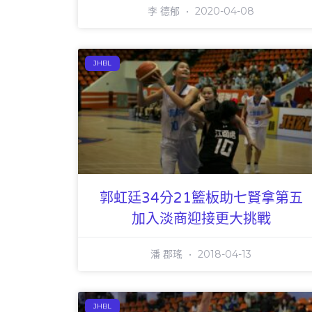
李 德郁
2020-04-08
JHBL
郭虹廷34分21籃板助七賢拿第五
加入淡商迎接更大挑戰
潘 郡瑤
2018-04-13
JHBL