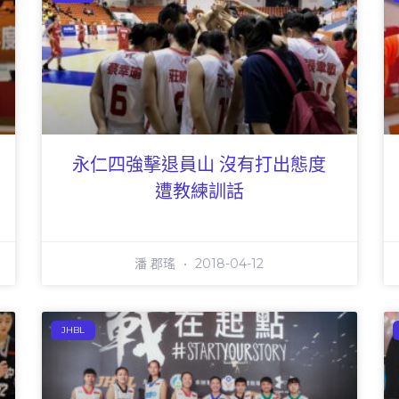
永仁四強擊退員山 沒有打出態度
遭教練訓話
潘 郡瑤
2018-04-12
JHBL