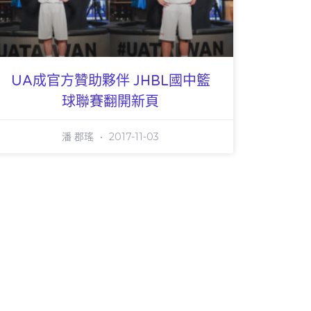
UA成官方贊助夥伴 JHBL國中籃
球聯賽翻開新頁
潘 郡瑤
2017-11-03