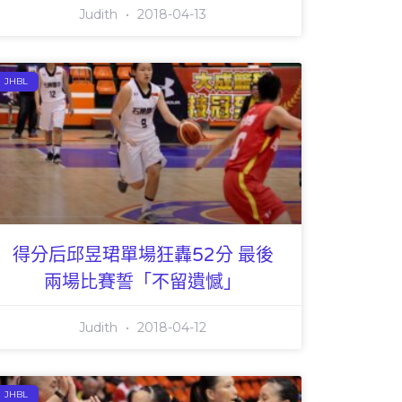
Judith
2018-04-13
JHBL
得分后邱昱珺單場狂轟52分 最後
兩場比賽誓「不留遺憾」
Judith
2018-04-12
JHBL