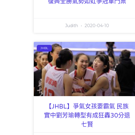
復興全勝氣勢如虹爭冠軍門票
Judith
2020-04-10
JHBL
【JHBL】爭氣女孩要霸氣 民族
實中劉芳瑜轉型有成狂轟30分退
七賢