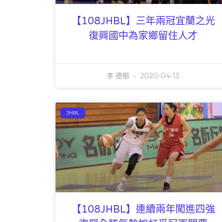
【108JHBL】三年兩冠宜蘭之光
復興國中為家鄉留住人才
李 德郁
2020-04-13
JHBL
【108JHBL】連續兩年闖進四強