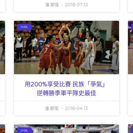
潘 郡瑤
2018-07-13
JHBL
用200%享受比賽 民族「爭氣」
逆轉勝季軍平隊史最佳
潘 郡瑤
2018-04-13
JHBL