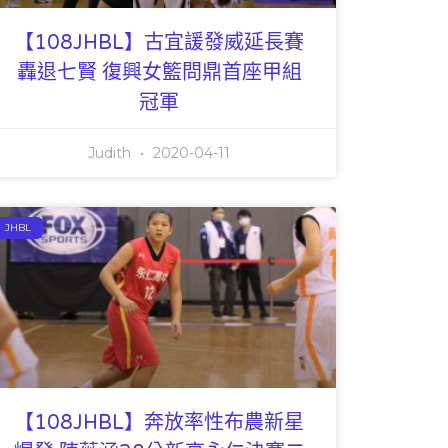
【108JHBL】古宜諼發威延長賽
轟退七賢 復興女籃問鼎首座甲組
冠軍
Judith
2020-04-11
JHBL
【108JHBL】奔放率性布農新星