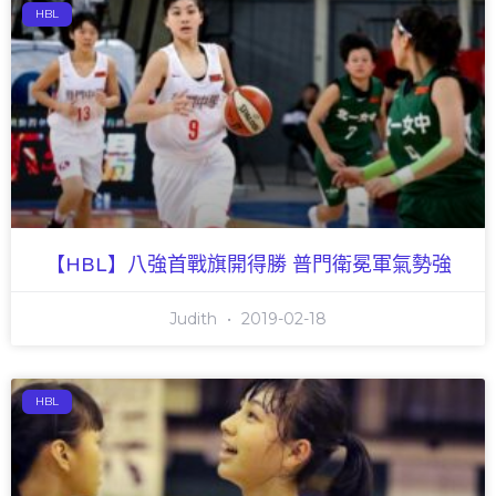
HBL
【HBL】八強首戰旗開得勝 普門衛冕軍氣勢強
Judith
2019-02-18
HBL