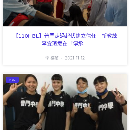
【110HBL】普門走過起伏建立信任 新教練
李宜瑄意在「傳承」
李 德郁
2021-11-12
HBL