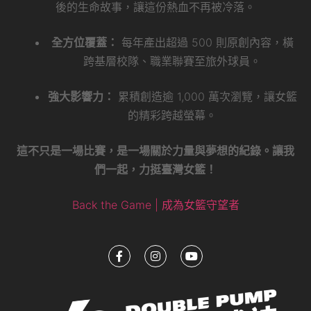
後的生命故事，讓這份熱血不再被冷落。
全方位覆蓋：
每年產出超過 500 則原創內容，橫
跨基層校隊、職業聯賽至旅外球員。
強大影響力：
累積創造逾 1,000 萬次瀏覽，讓女籃
的精彩跨越螢幕。
這不只是一場比賽，是一場關於力量與夢想的紀錄。讓我
們一起，力挺臺灣女籃！
Back the Game | 成為女籃守望者