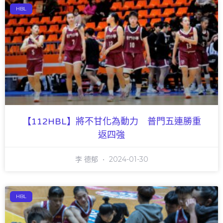
HBL
【112HBL】將不甘化為動力 普門五連勝重
返四強
李 德郁
2024-01-30
HBL