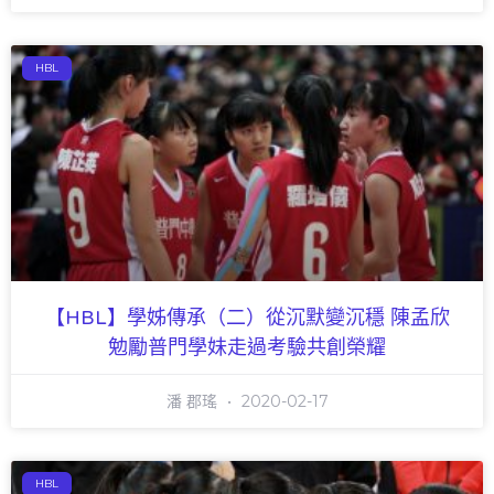
HBL
【HBL】學姊傳承（二）從沉默變沉穩 陳孟欣
勉勵普門學妹走過考驗共創榮耀
潘 郡瑤
2020-02-17
HBL