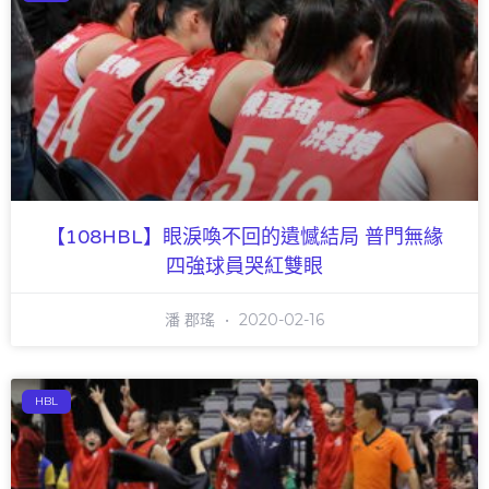
【108HBL】眼淚喚不回的遺憾結局 普門無緣
四強球員哭紅雙眼
潘 郡瑤
2020-02-16
HBL