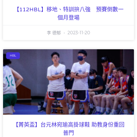
【112HBL】移地、特訓拚八強 預賽倒數一
個月登場
李 德郁
2023-11-20
HBL
【菁英盃】台元林宛瑜高掛球鞋 助教身份重回
普門