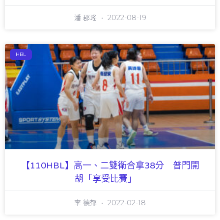
潘 郡瑤
2022-08-19
HBL
【110HBL】高一、二雙衛合拿38分 普門開
胡「享受比賽」
李 德郁
2022-02-18