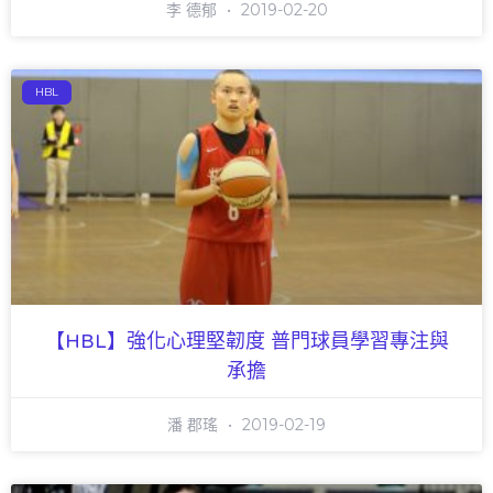
李 德郁
2019-02-20
HBL
【HBL】強化心理堅韌度 普門球員學習專注與
承擔
潘 郡瑤
2019-02-19