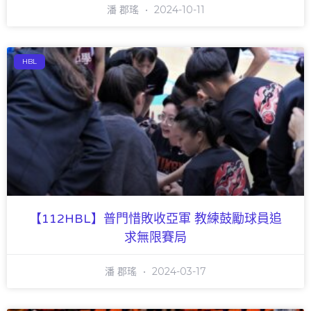
潘 郡瑤
2024-10-11
HBL
【112HBL】普門惜敗收亞軍 教練鼓勵球員追
求無限賽局
潘 郡瑤
2024-03-17