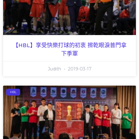
【HBL】享受快樂打球的初衷 擦乾眼淚普門拿
下季軍
Judith
2019-03-17
HBL