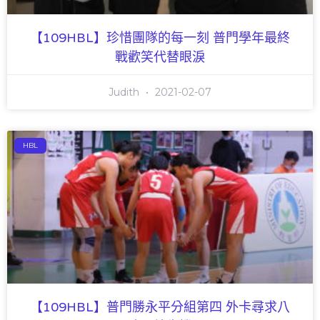
【109HBL】珍惜團隊的每一刻 普門學年最終
戰歡笑代替眼淚
Judith
2021-02-07
HBL
【109HBL】普門勝永平分組第四 外卡尋求八