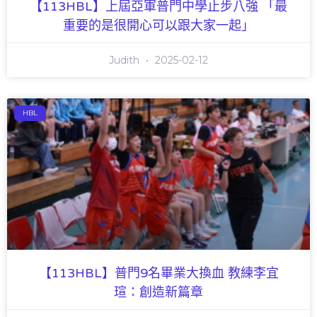
【113HBL】上屆亞軍普門中學止步八強 「最
重要的是很開心可以跟大家一起」
Judith
2025-02-12
HBL
【113HBL】普門9名畢業大換血 教練李宜
瑄：創造新篇章