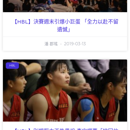
【HBL】決賽週末引爆小巨蛋 「全力以赴不留
遺憾」
潘 郡瑤
2019-03-13
HBL