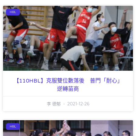
HBL
【110HBL】克服雙位數落後 普門「耐心」
逆轉苗商
李 德郁
2021-12-26
HBL