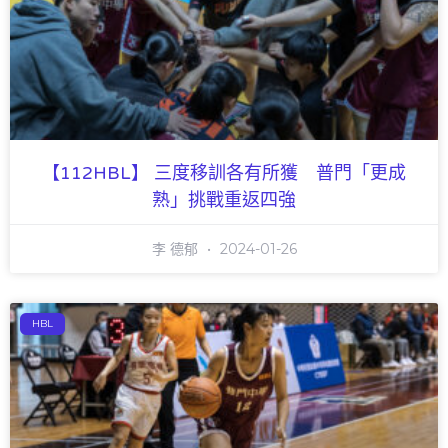
【112HBL】 三度移訓各有所獲 普門「更成
熟」挑戰重返四強
李 德郁
2024-01-26
HBL