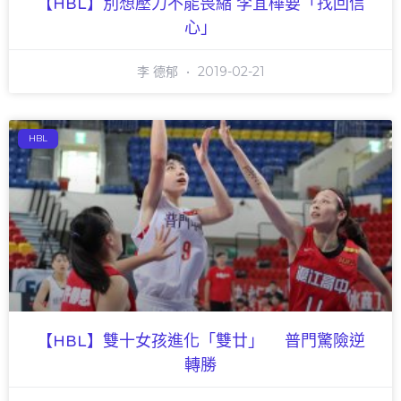
【HBL】別想壓力不能畏縮 李宜樺要「找回信
心」
李 德郁
2019-02-21
HBL
【HBL】雙十女孩進化「雙廿」 普門驚險逆
轉勝