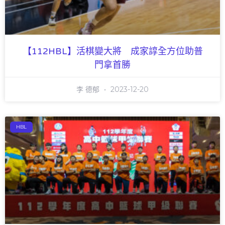
【112HBL】活棋變大將 成家諄全方位助普
門拿首勝
李 德郁
2023-12-20
HBL