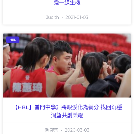
強一線生機
Judith
2021-01-03
HBL
【HBL】普門中學》將眼淚化為養分 找回沉穩
渴望共創榮耀
潘 郡瑤
2020-03-03