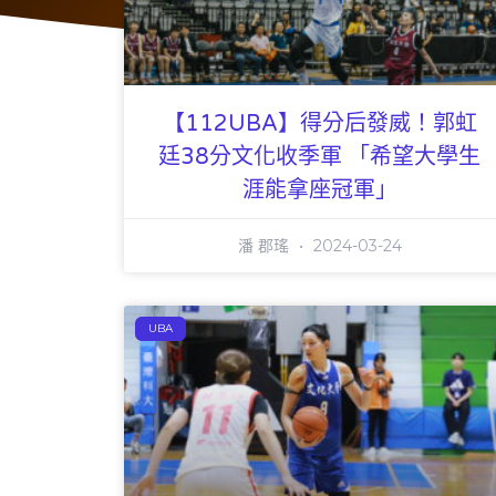
【112UBA】得分后發威！郭虹
廷38分文化收季軍 「希望大學生
涯能拿座冠軍」
潘 郡瑤
2024-03-24
UBA