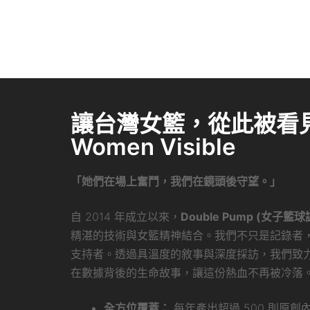
讓台灣女籃，從此被看見 
Women Visible
「她們在場上奮鬥，我們在鏡頭後守望。」
自 2014 年成立以來，
Double Pump (女子籃球
精湛的技術與女籃精神結合。我們不只是記錄者
支持者。透過具溫度的敘事與深度採訪，我們致
在數據背後的生命故事，讓這份熱血不再被冷落
全方位覆蓋：
每年產出超過 500 則原