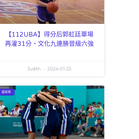
【112UBA】得分后郭虹廷單場
再灌31分、文化九連勝晉級六強
Judith
2024-01-22
國家隊