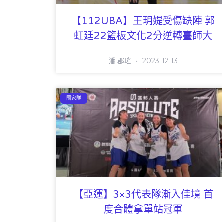
【112UBA】王玥媞受傷缺陣 郭
虹廷22籃板文化2分逆轉臺師大
潘 郡瑤
2023-12-13
國家隊
【亞運】3×3代表隊漸入佳境 首
度合體拿單站冠軍