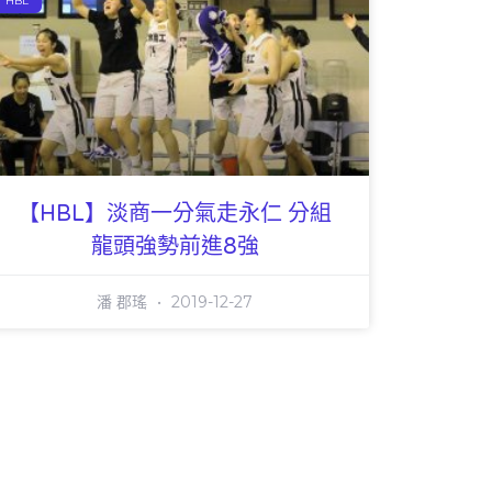
HBL
【HBL】淡商一分氣走永仁 分組
龍頭強勢前進8強
潘 郡瑤
2019-12-27