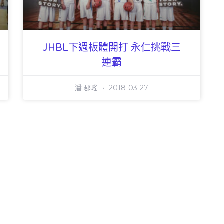
JHBL下週板體開打 永仁挑戰三
連霸
潘 郡瑤
2018-03-27