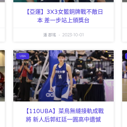
【亞運】3X3女籃銅牌戰不敵日
本 差一步站上頒獎台
潘 郡瑤
2023-10-01
UBA
【110UBA】菜鳥無縫接軌成戰
將 新人后郭虹廷一圓高中遺憾