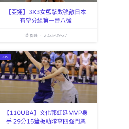
【亞運】3X3女籃擊敗強敵日本
有望分組第一晉八強
潘 郡瑤
2023-09-27
UBA
【110UBA】文化郭虹廷MVP身
手 29分15籃板助隊拿四強門票