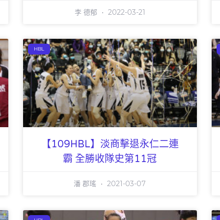
李 德郁
2022-03-21
HBL
【109HBL】淡商擊退永仁二連
霸 全勝收隊史第11冠
潘 郡瑤
2021-03-07