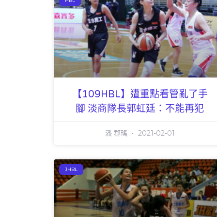
HBL
【109HBL】遭重點看管亂了手
腳 淡商隊長郭虹廷：不能再犯
潘 郡瑤
2021-02-01
JHBL