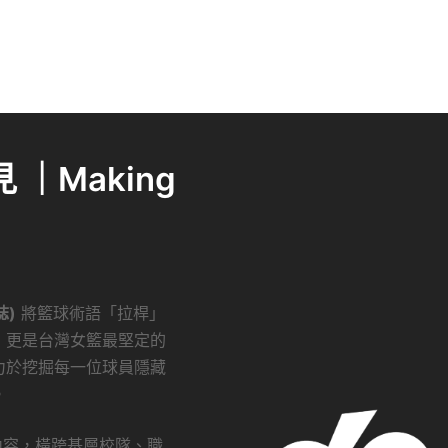
｜Making
誌)
將籃球術語「拉桿」
，更是台灣女籃最堅定的
力於挖掘每一位球員隱藏
。
創內容，橫跨基層校隊、職