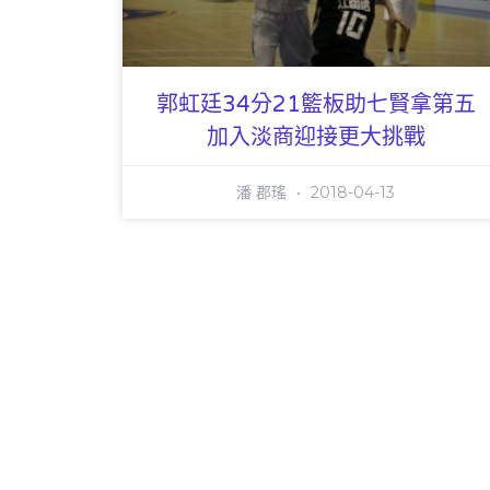
郭虹廷34分21籃板助七賢拿第五
加入淡商迎接更大挑戰
潘 郡瑤
2018-04-13