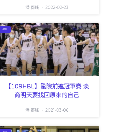
潘 郡瑤
2022-02-23
HBL
【109HBL】驚險前進冠軍賽 淡
商明天要找回原來的自己
潘 郡瑤
2021-03-06