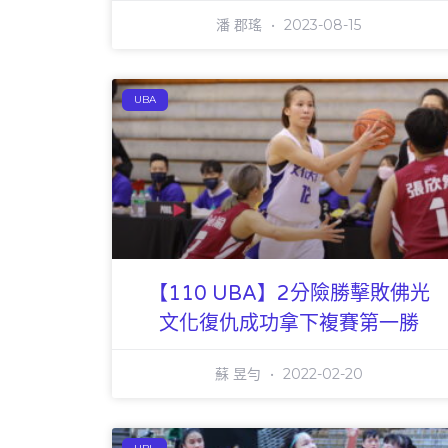
潘 郡瑤
2023-08-15
UBA
【110 UBA】2分險勝擊敗佛光
文化復仇成功拿下複賽第一勝
蘇 昱勻
2022-02-20