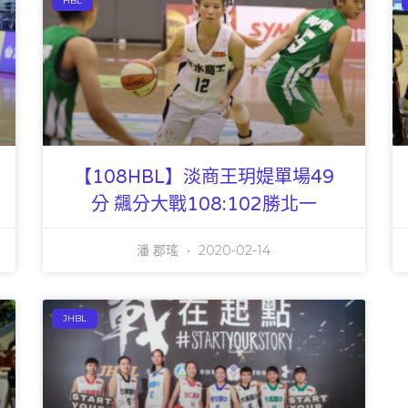
HBL
【108HBL】淡商王玥媞單場49
分 飆分大戰108:102勝北一
潘 郡瑤
2020-02-14
JHBL