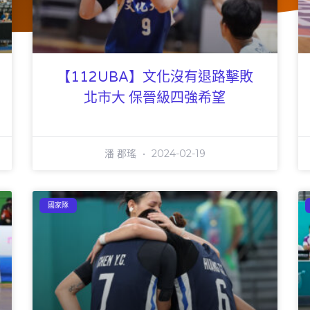
【112UBA】文化沒有退路擊敗
北市大 保晉級四強希望
潘 郡瑤
2024-02-19
國家隊