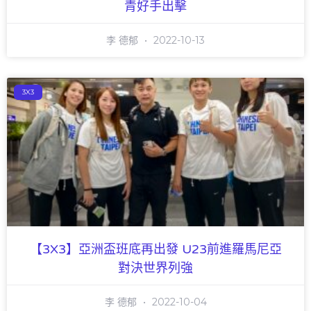
青好手出擊
李 德郁
2022-10-13
3X3
【3X3】亞洲盃班底再出發 U23前進羅馬尼亞
對決世界列強
李 德郁
2022-10-04