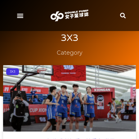
3X3
Category
3X3