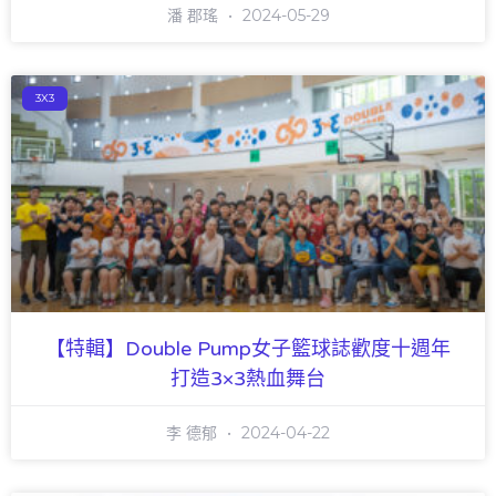
潘 郡瑤
2024-05-29
3X3
【特輯】Double Pump女子籃球誌歡度十週年
打造3×3熱血舞台
李 德郁
2024-04-22