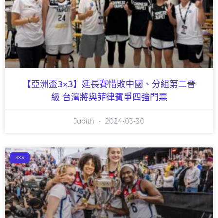
【亞洲盃3×3】延長賽惜敗中國、分組第二晉
級 台灣將與菲律賓爭四強門票
Judith
2024-03-30
3X3