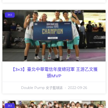
3X3
【3×3】臺北中華電信年度總冠軍 王游乙文獲
頒MVP
Double Pump 女子籃球誌
2022-09-26
3X3