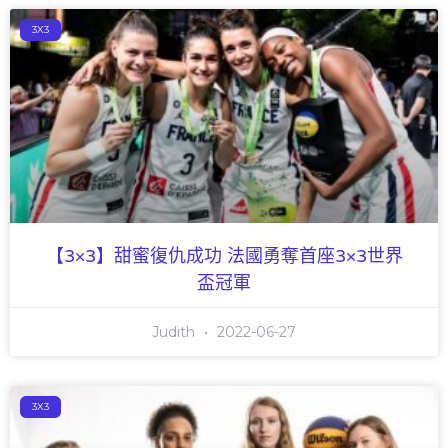
3X3
【3×3】甜蜜復仇成功 法國勇奪首座3×3世界
盃冠軍
Judith
2022-06-27
3X3