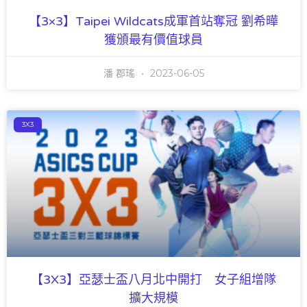
【3×3】Taipei Wildcats成軍首站奪冠 劉希曄
獲頒最有價值球員
潘 郡瑤
2023-06-05
3X3
【3X3】亞瑟士盃八月北中開打 女子組增隊
擴大規模