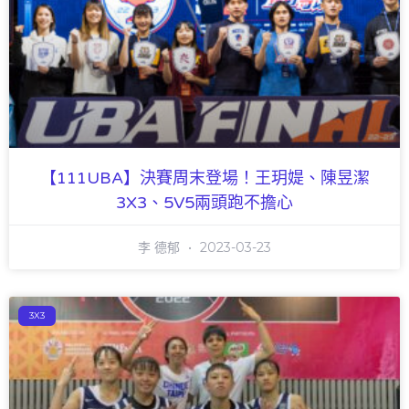
【111UBA】決賽周末登場！王玥媞、陳昱潔
3X3、5V5兩頭跑不擔心
李 德郁
2023-03-23
3X3