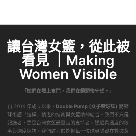
讓台灣女籃，從此被
看見 ｜Making
Women Visible
「她們在場上奮鬥，我們在鏡頭後守望。」
自 2014 年成立以來，
Double Pump (女子籃球誌)
將籃
球術語「拉桿」精湛的技術與女籃精神結合。我們不只是
記錄者，更是台灣女籃最堅定的支持者。透過具溫度的敘
事與深度採訪，我們致力於挖掘每一位球員隱藏在數據背