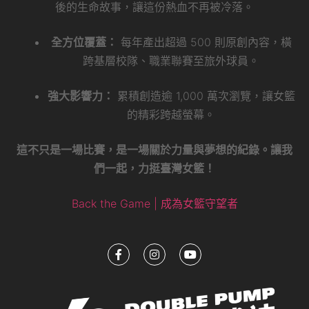
後的生命故事，讓這份熱血不再被冷落。
全方位覆蓋：
每年產出超過 500 則原創內容，橫
跨基層校隊、職業聯賽至旅外球員。
強大影響力：
累積創造逾 1,000 萬次瀏覽，讓女籃
的精彩跨越螢幕。
這不只是一場比賽，是一場關於力量與夢想的紀錄。讓我
們一起，力挺臺灣女籃！
Back the Game | 成為女籃守望者