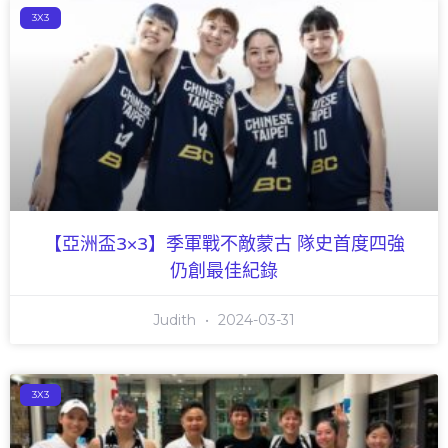
3X3
【亞洲盃3×3】季軍戰不敵蒙古 隊史首度四強
仍創最佳紀錄
Judith
2024-03-31
3X3