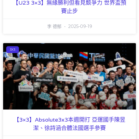
【U23 3×3】無緣勝利但看見競爭力 世界盃預
賽止步
李 德郁
2025-09-19
3X3
【3×3】Absolute3x3本週開打 亞運國手陳昱
潔、徐詩涵合體法國選手參賽