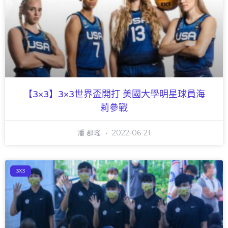
【3×3】3×3世界盃開打 美國大學明星球員海
莉參戰
潘 郡瑤
2022-06-21
3X3