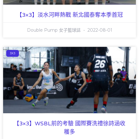
【3×3】淡水河畔熱戰 新北國泰奪本季首冠
Double Pump 女子籃球誌
2022-08-01
3X3
【3×3】WSBL前的考驗 國際賽洗禮徐詩涵收
穫多