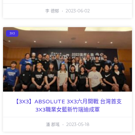
李 德郁
2023-06-02
3X3
【3X3】ABSOLUTE 3X3六月開戰 台灣首支
3X3職業女籃新竹瑞迪成軍
潘 郡瑤
2023-05-18