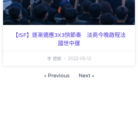
【ISF】逐漸適應3X3快節奏 淡商今晚啟程法
國世中運
李 德郁
2022-05-12
« Previous
Next »