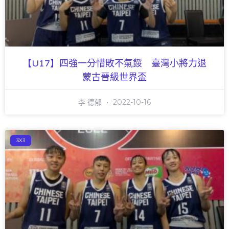
【U17】四強一分惜敗不氣餒 臺灣小將力退
蒙古晉級世界盃
李 德郁
2022-10-16
3X3