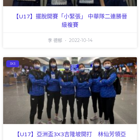
【U17】擺脫開賽「小緊張」 中華隊二連勝晉
級複賽
李 德郁
2022-10-14
3X3
【U17】亞洲盃3X3吉隆坡開打 林仙芳領亞