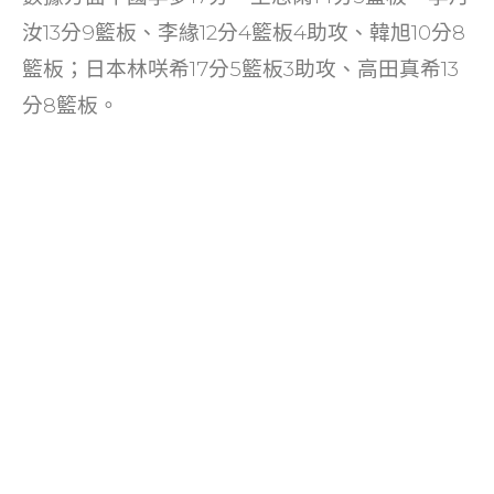
汝13分9籃板、李緣12分4籃板4助攻、韓旭10分8
籃板；日本林咲希17分5籃板3助攻、高田真希13
分8籃板。