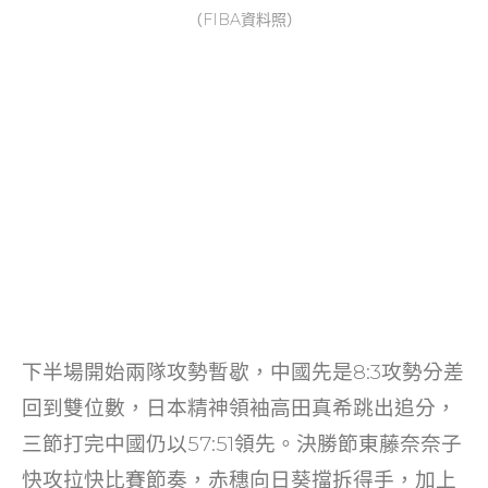
（FIBA資料照）
下半場開始兩隊攻勢暫歇，中國先是8:3攻勢分差
回到雙位數，日本精神領袖高田真希跳出追分，
三節打完中國仍以57:51領先。決勝節東藤奈奈子
快攻拉快比賽節奏，赤穗向日葵擋拆得手，加上