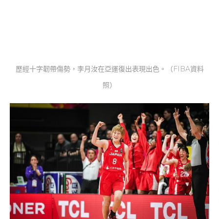
歷經十字韌帶傷勢，李月汝在亞運復出表現出色。（FIBA資料
照）