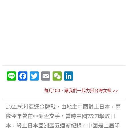
Li
F
T
E
W
Li
n
a
w
m
e
n
每月100，讓我們一起力挺台灣女籃 >>
e
c
itt
ai
C
k
e
er
l
h
e
2022杭州亞運金牌戰，由地主中國對上日本，兩
b
at
dI
隊今年曾在亞洲盃交手，當時中國73:71擊敗日
o
n
本，終止日本亞洲盃五連霸紀錄。中國是上屆印