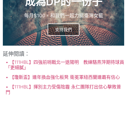
成為DP的一份子
每月$100，和我們一起力挺臺灣女籃
支持我們
延伸閱讀：
【111HBL】四強前哨戰北一退陽明 教練駱燕萍期待球員
「更細膩」
【瓊斯盃】連年換血強化板凳 衛冕軍紐西蘭連霸有信心
【111HBL】揮別主力受傷陰霾 永仁團隊打出信心擊敗普
門