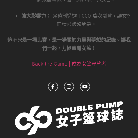
跨基層校隊、職業聯賽至旅外球員。
強大影響力：
累積創造逾 1,000 萬次瀏覽，讓女籃
的精彩跨越螢幕。
這不只是一場比賽，是一場關於力量與夢想的紀錄。讓我
們一起，力挺臺灣女籃！
Back the Game | 成為女籃守望者