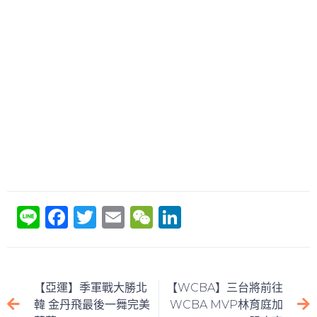
Li
F
T
E
W
Li
n
a
w
m
e
n
e
c
itt
ai
C
k
e
er
l
h
e
【亞運】季軍戰大勝北
【WCBA】三台將前往
b
at
dI
韓 金丹飛最後一舞完美
WCBA MVP林育庭加