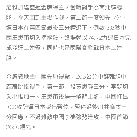
o
尼雅加達亞運金牌得主，當時對手為南北韓聯
k
隊，今天回到主場作戰，第二節一度領先17分，
遭日本在第四節最後三分鐘追平，倒數13.8秒中
國王思雨切入準絕殺，終場就以74:72力退日本完
成亞運二連霸，同時也是國際賽對戰日本二連
勝。
金牌戰地主中國先馳得點，205公分中鋒韓旭中
距離跳投得手，第一節中段黃思靜三分、李夢切
入小帳加一、王思雨後場一條龍上籃，中國打出
10:0攻勢逼日本喊出暫停。暫停過後川井麻衣三
分回應，不過難敵中國李夢強勢進攻，中國首節
26:16領先。