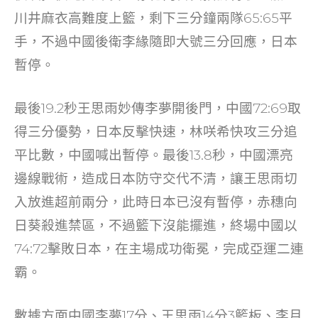
川井麻衣高難度上籃，剩下三分鐘兩隊65:65平
手，不過中國後衛李緣隨即大號三分回應，日本
暫停。
最後19.2秒王思雨妙傳李夢開後門，中國72:69取
得三分優勢，日本反擊快速，林咲希快攻三分追
平比數，中國喊出暫停。最後13.8秒，中國漂亮
邊線戰術，造成日本防守交代不清，讓王思雨切
入放進超前兩分，此時日本已沒有暫停，赤穗向
日葵殺進禁區，不過籃下沒能擺進，終場中國以
74:72擊敗日本，在主場成功衛冕，完成亞運二連
霸。
數據方面中國李夢17分、王思雨14分3籃板、李月