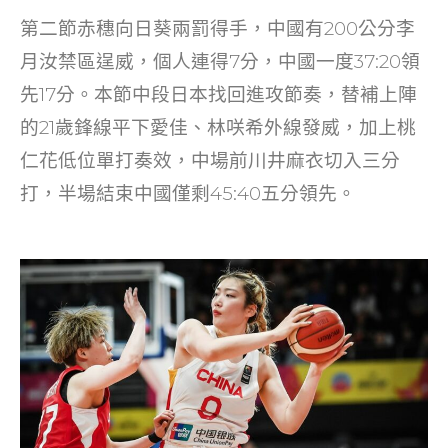
第二節赤穗向日葵兩罰得手，中國有200公分李
月汝禁區逞威，個人連得7分，中國一度37:20領
先17分。本節中段日本找回進攻節奏，替補上陣
的21歲鋒線平下愛佳、林咲希外線發威，加上桃
仁花低位單打奏效，中場前川井麻衣切入三分
打，半場結束中國僅剩45:40五分領先。