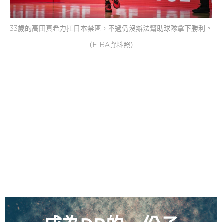
33歲的高田真希力扛日本禁區，不過仍沒辦法幫助球隊拿下勝利。
（FIBA資料照）