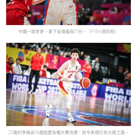
中國一姐李夢，拿下全場最高17分。（FIBA資料照）
23歲的李緣自18歲經歷各種大賽洗禮，如今表現已有大將之風。