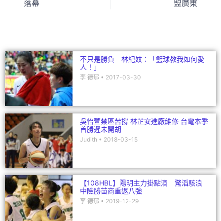
落幕
盟廣東
o
n
o
k
不只是勝負 林紀妏：「籃球教我如何愛
人！」
李 德郁
2017-03-30
吳怡萱禁區苦撐 林芷安進廠維修 台電本季
首勝遲未開胡
Judith
2018-03-15
【108HBL】陽明主力掛點滴 驚滔駭浪
中險勝苗商重返八強
李 德郁
2019-12-29