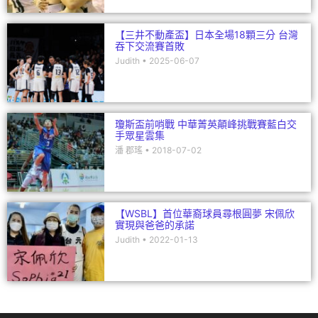
【三井不動產盃】日本全場18顆三分 台灣
吞下交流賽首敗
Judith
2025-06-07
瓊斯盃前哨戰 中華菁英顛峰挑戰賽藍白交
手眾星雲集
潘 郡瑤
2018-07-02
【WSBL】首位華裔球員尋根圓夢 宋佩欣
實現與爸爸的承諾
Judith
2022-01-13