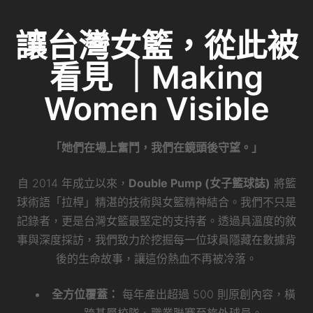
讓台灣女籃，從此被
看見 ｜Making
Women Visible
「她們在場上奮鬥，我們在鏡頭後守望。」
自 2014 年成立以來，
Double Pump (女子籃球誌)
將籃
球術語「拉桿」精湛的技術與女籃精神結合。我們不只是
記錄者，更是台灣女籃最堅定的支持者。透過具溫度的敘
事與深度採訪，我們致力於挖掘每一位球員隱藏在數據背
後的生命故事，讓這份熱血不再被冷落。
全方位覆蓋：
每年產出超過 500 則原創內容，橫