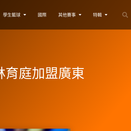
學生籃球
國際
其他賽事
特輯
P林育庭加盟廣東