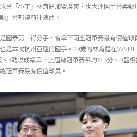
at
dI
球員「小丁」林育庭加盟廣東、世大運國手黃柔甄
n
點」黃郁婷前往陝西。
是國泰第一得分手，曾拿下兩座冠軍賽最有價值球
也是本次杭州亞運的國手。29歲的林育庭在WSBL 
籃板、3助攻成績單，上屆總冠軍賽平均17.3分、8籃
總冠軍賽最有價值球員。