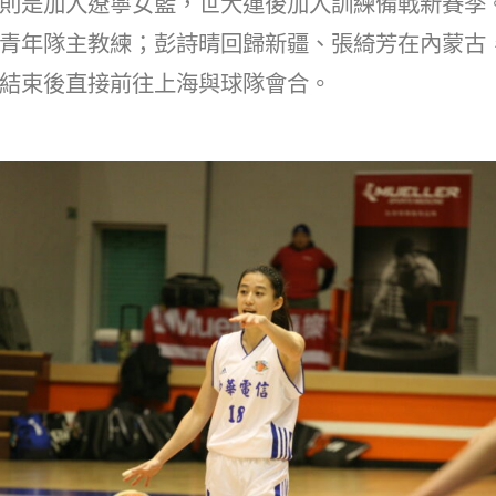
則是加入遼寧女籃，世大運後加入訓練備戰新賽季
青年隊主教練；彭詩晴回歸新疆、張綺芳在內蒙古
結束後直接前往上海與球隊會合。