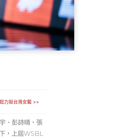
起力挺台灣女籃 >>
晏宇、彭詩晴、張
下，上屆WSBL