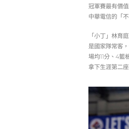
b
冠軍賽最有價值
o
中華電信的「不
o
k
「小丁」林育庭
是國家隊常客，
場均11分、4
拿下生涯第二座