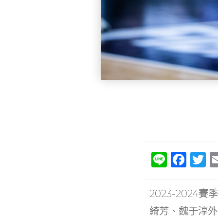
Li
F
T
n
a
e
c
it
2023-20
e
e
綺芳、魏于淳外