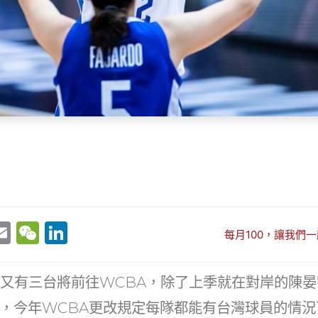
E
W
Li
每月100，讓我們一
w
m
e
n
t
ai
C
k
24賽季又有三台將前往WCBA，除了上季就在對岸的陳
r
l
h
e
，今年WCBA更改規定每隊都能有台灣球員的情況