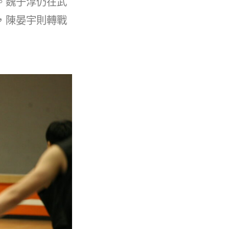
。魏于淳仍在武
，陳晏宇則轉戰