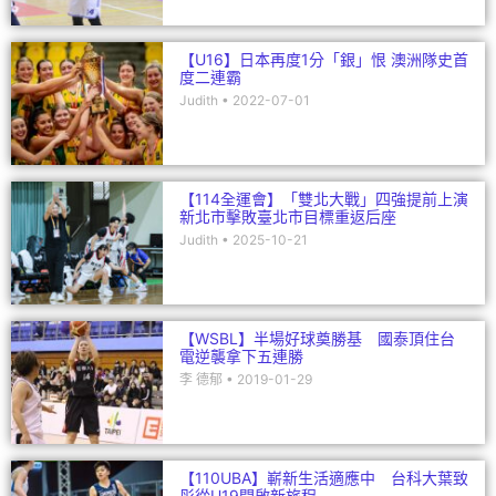
【U16】日本再度1分「銀」恨 澳洲隊史首
度二連霸
Judith
2022-07-01
【114全運會】「雙北大戰」四強提前上演
新北市擊敗臺北市目標重返后座
Judith
2025-10-21
【WSBL】半場好球奠勝基 國泰頂住台
電逆襲拿下五連勝
李 德郁
2019-01-29
【110UBA】嶄新生活適應中 台科大葉致
彤從U19開啟新旅程