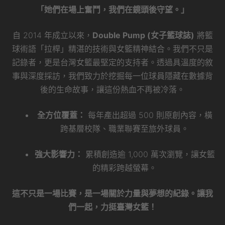
「她們在場上奮鬥，我們在鏡頭後守望。」
自 2014 年成立以來，
Double Pump (女子籃球誌)
將籃
球術語「拉桿」精湛的技術與女籃精神結合。我們不只是
記錄者，更是台灣女籃最堅定的支持者。透過具溫度的敘
事與深度採訪，我們致力於挖掘每一位球員隱藏在數據背
後的生命故事，讓這份熱血不再被冷落。
全方位覆蓋：
每年產出超過 500 則原創內容，橫
跨基層校隊、職業聯賽至旅外球員。
強大影響力：
累積創造逾 1,000 萬次瀏覽，讓女籃
的精彩跨越螢幕。
這不只是一場比賽，是一場關於力量與夢想的紀錄。讓我
們一起，力挺臺灣女籃！