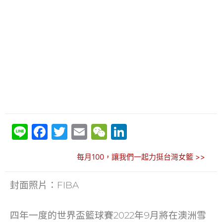
Li
F
T
E
W
Li
n
a
w
m
e
n
每月100，讓我們一起力挺台灣女籃 >>
e
c
itt
ai
C
k
e
er
l
h
e
封面照片：FIBA
b
at
dI
o
n
四年一度的世界盃籃球賽2022年9月將在澳洲雪