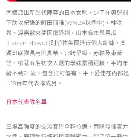
同樣派出新生代陣容的日本女籃，少了在奧運創
下助攻紀錄的町田瑠唯(WNBA球季中)，林咲
希、渡嘉敷來夢因傷退訓，山本麻衣與馬瓜
(Evelyn Mawuli)則前往美國進行個人訓練，奧
運班底隊長高田真希、宮崎早織、赤穗及東藤
等，帶著五名初次入選的學妹累積經驗，平均年
齡不到24歲，包含江村優有、平下愛佳在內都是
U19青年代表隊成員。
日本代表隊名單
三場高強度的交流賽皆全程拉鋸，兩隊發揮實力
水準，展現執行細節與團隊戰力。除了第一戰由