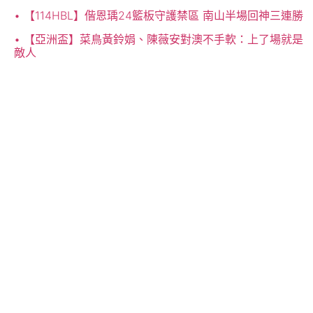
【114HBL】偕恩瑀24籃板守護禁區 南山半場回神三連勝
【亞洲盃】菜鳥黃鈴娟、陳薇安對澳不手軟：上了場就是
敵人