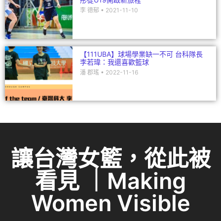
李 德郁
2021-11-10
【111UBA】球場學業缺一不可 台科隊長
李若瑋：我還喜歡籃球
潘 郡瑤
2022-11-16
讓台灣女籃，從此被
看見 ｜Making
Women Visible