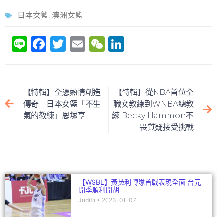
日本女籃
,
澳洲女籃
Li
F
T
E
W
Li
n
a
w
m
e
n
e
c
itt
ai
C
k
e
er
l
h
e
【特輯】全憑熱情創造
【特輯】從NBA首位全
b
at
dI
傳奇 日本女籃「不生
職女教練到WNBA總教
氣的教練」恩塚亨
練 Becky Hammon不
o
n
畏質疑接受挑戰
o
k
【WSBL】黃英利轉隊首戰表現全面 台元
開季順利開胡
Judith
2023-01-07