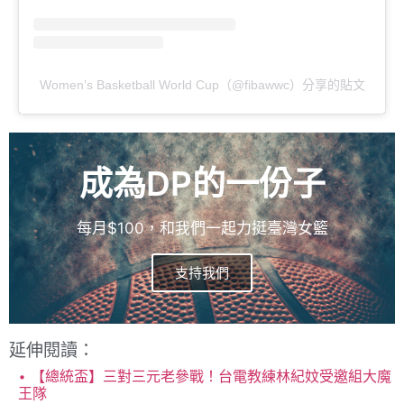
Women’s Basketball World Cup（@fibawwc）分享的貼文
成為DP的一份子
每月$100，和我們一起力挺臺灣女籃
支持我們
延伸閱讀：
【總統盃】三對三元老參戰！台電教練林紀妏受邀組大魔
王隊