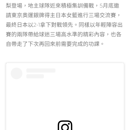
o
梨登場，地主球隊近來積極集訓備戰，5月底邀
k
請東京奧運銀牌得主日本女籃進行三場交流賽，
最終日本以2-1拿下對戰領先。同樣以年輕陣容出
賽的兩隊帶給球迷三場高水準的精彩內容，也各
自帶走了下次再回來前需要完成的功課。