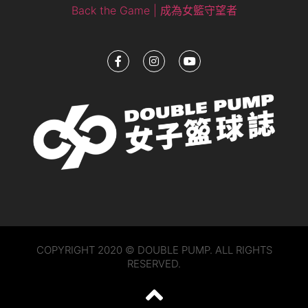
Back the Game | 成為女籃守望者
COPYRIGHT 2020 © DOUBLE PUMP. ALL RIGHTS
RESERVED.