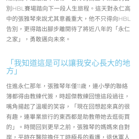
o
n
別HBL賽場踏向下一段人生旅程。這天對永仁高
o
中的張雅琴來說尤其意義重大，他不只得向HBL
k
告別，更得踏出腳步離開待了將近八年的「永仁
之家」，勇敢邁向未來。
「我知道這是可以讓我安心長大的地
方」
住進永仁那年，張雅琴年僅11歲，連小學的聯絡
簿都得由教練代簽，時超傑教練回憶這段過往，
嘴角揚起了溫暖的笑容，「現在回想起來真的很
有趣，連畢業旅行的東西都是助教帶她去逛街買
的」。時間回到更早之前，張雅琴的媽媽來自對
岸，平時在醫院擔任工時極長的看護，退休軍人