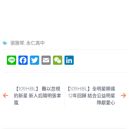
張雅琴
,
永仁高中
Li
F
T
E
W
Li
n
a
w
m
e
n
e
c
itt
ai
C
k
e
er
l
h
e
【109HBL】 難以忽視
【109HBL】全明星睽違
b
at
dI
的新星 新人后陽明張聿
12年回歸 結合公益明星
嵐
隊獻愛心
o
n
o
k