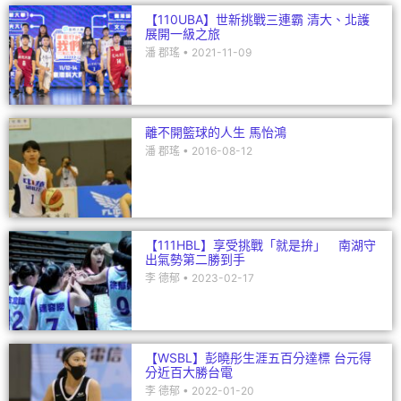
【110UBA】世新挑戰三連霸 清大、北護
展開一級之旅
潘 郡瑤
2021-11-09
離不開籃球的人生 馬怡鴻
潘 郡瑤
2016-08-12
【111HBL】享受挑戰「就是拚」 南湖守
出氣勢第二勝到手
李 德郁
2023-02-17
【WSBL】彭曉彤生涯五百分達標 台元得
分近百大勝台電
李 德郁
2022-01-20