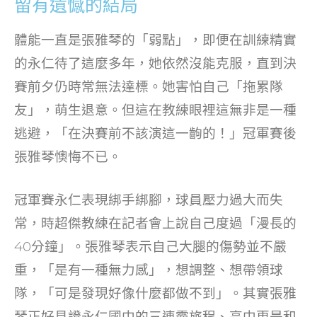
留有遺憾的結局
體能一直是張雅琴的「弱點」，即便在訓練精實
的永仁待了這麼多年，她依然沒能克服，直到決
賽前夕仍時常無法達標。她害怕自己「拖累隊
友」，萌生退意。但這在教練眼裡這無非是一種
逃避，「在決賽前不該演這一齣的！」冠軍賽後
張雅琴懊悔不已。
冠軍賽永仁表現綁手綁腳，球員壓力過大而失
常，時超傑教練在記者會上說自己度過「漫長的
40分鐘」。張雅琴表示自己大腿的傷勢並不嚴
重，「是有一種無力感」，想調整、想帶領球
隊，「可是發現好像什麼都做不到」。其實張雅
琴正好見證永仁國中的三連霸旅程、高中更是和