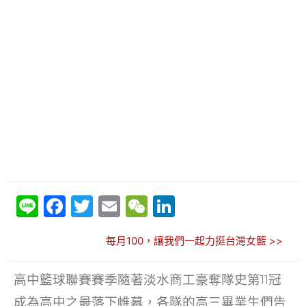
Li
F
T
E
W
Li
n
a
w
m
e
n
每月100，讓我們一起力挺台灣女籃 >>
e
c
itt
ai
C
k
e
er
l
h
e
高中籃球聯賽賽季隨著淡水商工豪奪隊史第11冠
b
at
dI
成為高中之最落下帷幕，各隊的高三畢業生們告