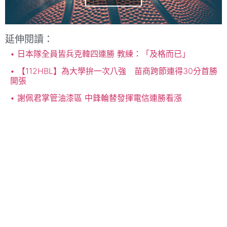
延伸閱讀：
日本隊全員皆兵克韓四連勝 教練：「及格而已」
【112HBL】為大學拚一次八強 苗商跨節連得30分首勝
開張
謝佩君掌管油漆區 中鋒輪替發揮電信連勝看漲