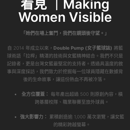
看見 ｜Making
Women Visible
「她們在場上奮鬥，我們在鏡頭後守望。」
自 2014 年成立以來，
Double Pump (女子籃球誌)
將籃
球術語「拉桿」精湛的技術與女籃精神結合。我們不只是
記錄者，更是台灣女籃最堅定的支持者。透過具溫度的敘
事與深度採訪，我們致力於挖掘每一位球員隱藏在數據背
後的生命故事，讓這份熱血不再被冷落。
全方位覆蓋：
每年產出超過 500 則原創內容，橫
跨基層校隊、職業聯賽至旅外球員。
強大影響力：
累積創造逾 1,000 萬次瀏覽，讓女籃
的精彩跨越螢幕。