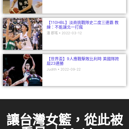
【110HBL】淡商挑戰隊史二度三連霸 教
練：不能讓北一打瘋
潘 郡瑤
2022-03-12
【世界盃】9人應戰擊敗比利時 美國隊跨
屆23連勝
Judith
2022-09-22
讓台灣女籃，從此被