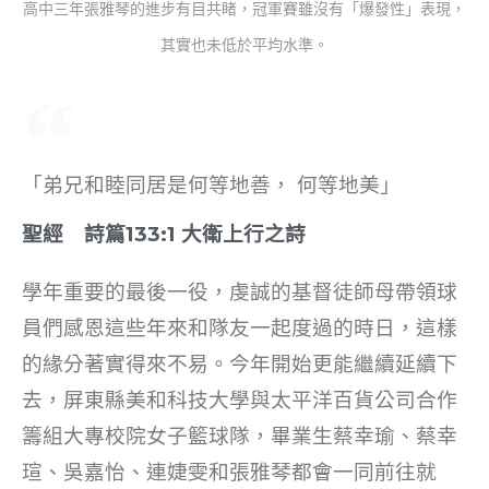
高中三年張雅琴的進步有目共睹，冠軍賽雖沒有「爆發性」表現，
其實也未低於平均水準。
「弟兄和睦同居是何等地善， 何等地美」
聖經 詩篇133:1 大衛上行之詩
學年重要的最後一役，虔誠的基督徒師母帶領球
員們感恩這些年來和隊友一起度過的時日，這樣
的緣分著實得來不易。今年開始更能繼續延續下
去，屏東縣美和科技大學與太平洋百貨公司合作
籌組大專校院女子籃球隊，畢業生蔡幸瑜、蔡幸
瑄、吳嘉怡、連婕雯和張雅琴都會一同前往就