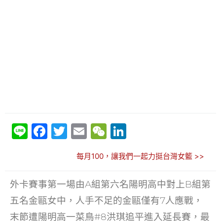
Li
F
T
E
W
Li
n
a
w
m
e
n
每月100，讓我們一起力挺台灣女籃 >>
e
c
itt
ai
C
k
e
er
l
h
e
外卡賽事第一場由A組第六名陽明高中對上B組第
b
at
dI
五名金甌女中，人手不足的金甌僅有7人應戰，
o
n
末節遭陽明高一菜鳥#8洪琪追平進入延長賽，最