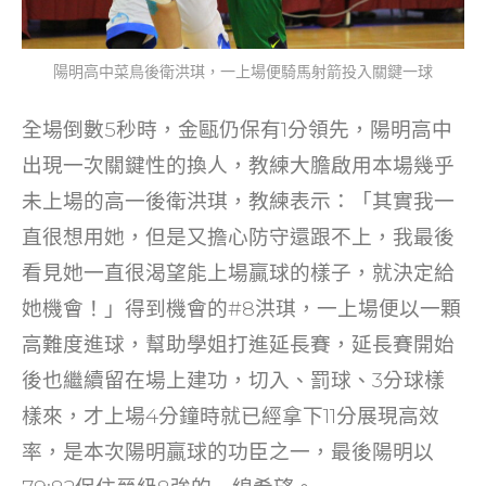
陽明高中菜鳥後衛洪琪，一上場便騎馬射箭投入關鍵一球
全場倒數5秒時，金甌仍保有1分領先，陽明高中
出現一次關鍵性的換人，教練大膽啟用本場幾乎
未上場的高一後衛洪琪，教練表示：「其實我一
直很想用她，但是又擔心防守還跟不上，我最後
看見她一直很渴望能上場贏球的樣子，就決定給
她機會！」得到機會的#8洪琪，一上場便以一顆
高難度進球，幫助學姐打進延長賽，延長賽開始
後也繼續留在場上建功，切入、罰球、3分球樣
樣來，才上場4分鐘時就已經拿下11分展現高效
率，是本次陽明贏球的功臣之一，最後陽明以