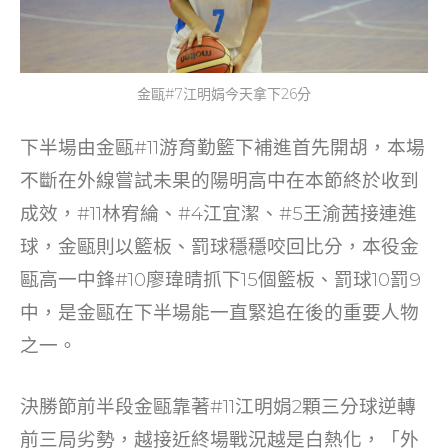
金甌#7江明娟今天拿下26分
下半場由金甌#11游育勤籃下補進首先開胡，本場
不斷在外線嘗試未果的陽明高中在本節終於收到
成效，#11林宥綸、#4江宜潔、#5王渝茜接連進
球，金甌則以籃板、罰球穩穩咬回比分，本役金
甌高一中鋒#10廖瑋晴抓下15個籃板、罰球10罰9
中，是金甌在下半場能一直緊追在後的重要人物
之一。
決勝節前半段金甌靠著#11江明娟2顆三分球逆轉
前三局劣勢，越接近終場戰況越是白熱化，「外