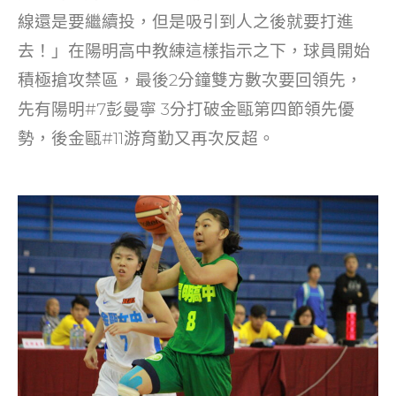
線還是要繼續投，但是吸引到人之後就要打進
去！」在陽明高中教練這樣指示之下，球員開始
積極搶攻禁區，最後2分鐘雙方數次要回領先，
先有陽明#7彭曼寧 3分打破金甌第四節領先優
勢，後金甌#11游育勤又再次反超。