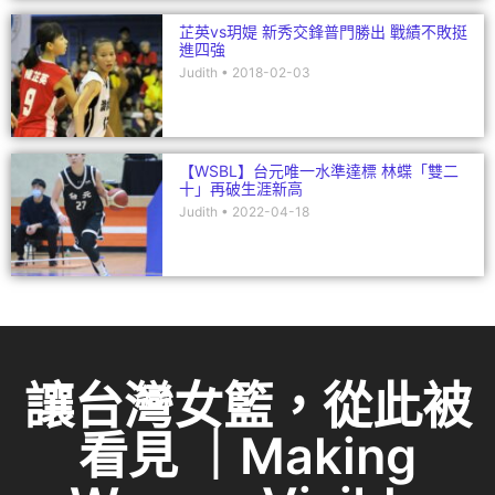
芷英vs玥媞 新秀交鋒普門勝出 戰績不敗挺
進四強
Judith
2018-02-03
【WSBL】台元唯一水準達標 林蝶「雙二
十」再破生涯新高
Judith
2022-04-18
讓台灣女籃，從此被
看見 ｜Making