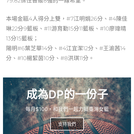
79:82保住晉級8強的一線希望。
本場金甌4人得分上雙，#7江明娟26分、#4陳佳
琳22分9籃板、#11游育勤15分11籃板、#10廖瑋晴
13分15籃板；
陽明#6葉芝華14分、#4江宜潔12分、#王渝茜14
分、#10楊絜茵10分、#8洪琪11分。
成為DP的一份子
每月$100，和我們一起力挺臺灣女籃
支持我們