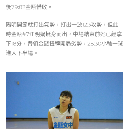
o
後79:82金甌惜敗。
k
陽明開節就打出氣勢，打出一波12:3攻勢，但此
時金甌#7江明娟挺身而出，中場結束前她已經拿
下18分，帶領金甌扭轉開局劣勢，28:30小輸一球
進入下半場。