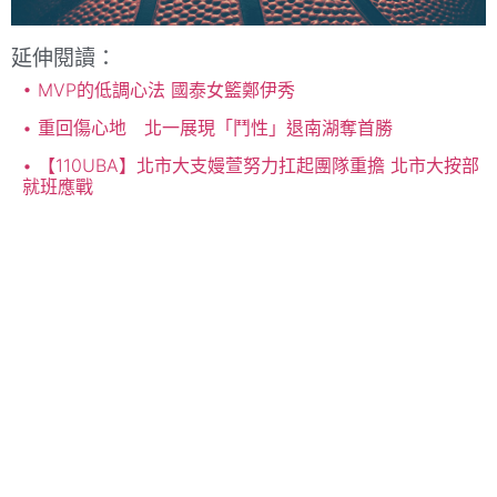
延伸閱讀：
MVP的低調心法 國泰女籃鄭伊秀
重回傷心地 北一展現「鬥性」退南湖奪首勝
【110UBA】北市大支嫚萱努力扛起團隊重擔 北市大按部
就班應戰