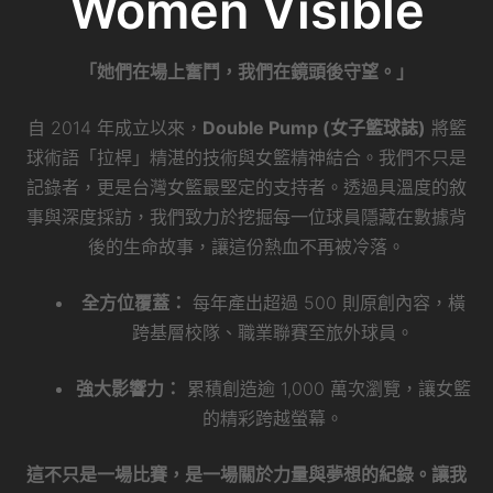
Women Visible
「她們在場上奮鬥，我們在鏡頭後守望。」
自 2014 年成立以來，
Double Pump (女子籃球誌)
將籃
球術語「拉桿」精湛的技術與女籃精神結合。我們不只是
記錄者，更是台灣女籃最堅定的支持者。透過具溫度的敘
事與深度採訪，我們致力於挖掘每一位球員隱藏在數據背
後的生命故事，讓這份熱血不再被冷落。
全方位覆蓋：
每年產出超過 500 則原創內容，橫
跨基層校隊、職業聯賽至旅外球員。
強大影響力：
累積創造逾 1,000 萬次瀏覽，讓女籃
的精彩跨越螢幕。
這不只是一場比賽，是一場關於力量與夢想的紀錄。讓我