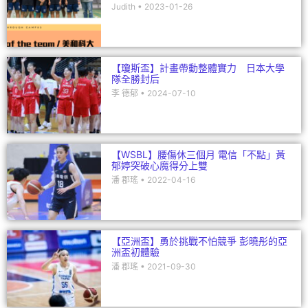
Judith
2023-01-26
【瓊斯盃】計畫帶動整體實力 日本大學
隊全勝封后
李 德郁
2024-07-10
【WSBL】腰傷休三個月 電信「不點」黃
郁婷突破心魔得分上雙
潘 郡瑤
2022-04-16
【亞洲盃】勇於挑戰不怕競爭 彭曉彤的亞
洲盃初體驗
潘 郡瑤
2021-09-30