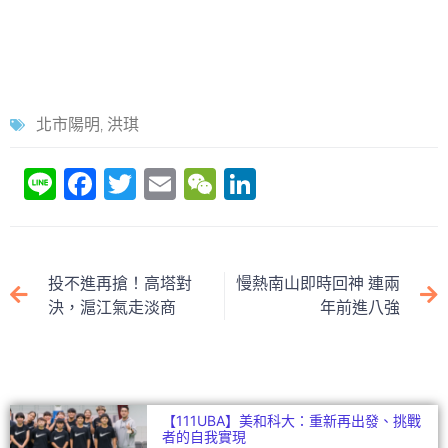
北市陽明
,
洪琪
Li
F
T
E
W
Li
n
a
w
m
e
n
e
c
itt
ai
C
k
e
er
l
h
e
投不進再搶！高塔對
慢熱南山即時回神 連兩
b
at
dI
決，滬江氣走淡商
年前進八強
o
n
o
k
【111UBA】美和科大：重新再出發、挑戰
者的自我實現