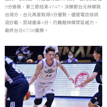
9分進帳，第三節結束47:47。決勝節台元林蝶跳
出得分，台元再度取得8分優勢。儘管電信徐詩
涵抄截、罰球連拿4分，仍難敵林蝶禁區威力，
最終台元67:58獲勝。