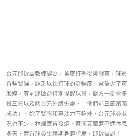
台元邱啟益教練認為，首度打季後挑戰賽，球員
有些緊繃，缺乏以往打球的流暢度。電信少了黃
湘婷，賽前邱啟益特別提醒球員，對方一定會多
投三分以及賭台元外線失靈，「他們前三節策略
成功」。除了緊張和專注力不夠外，台元球員狀
況也不少，林蝶感冒發燒、蔡佩真膝蓋不適休息
多天，還有球員生理期身體虛弱，邱啟益說：