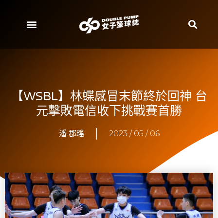
【WSBL】林蝶感冒末節終於回神 台
元擊敗電信收下挑戰賽首勝
潘 郡瑤
2023 / 05 / 06