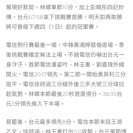
o
展現好默契，林蝶單節10分，加上彭曉彤四記妙
k
傳，台元67:58拿下挑戰賽首勝，明天如再取勝
將可晉級下週四（11日）起的冠軍賽。
電信例行賽最後一場，中鋒黃湘婷膝傷退場，季
後挑戰賽確定無法上場，不過電信仍嚇出台元一
身冷汗。首節電信潘姿吟、林玉書、劉嘉瑋外線
開火，電信20:17領先。第二節一開始黃英利三分
追平，電信徐詩涵三分線外後三步大號三分球拉
起氣勢，林蝶本節最後20秒首度得分，38:35台
元3分領先進入下半場。
易籃後，台元最多領先8分，電信本節末段王游
乙文、徐詩涵、林玉書打出5:0攻勢，台元單節僅