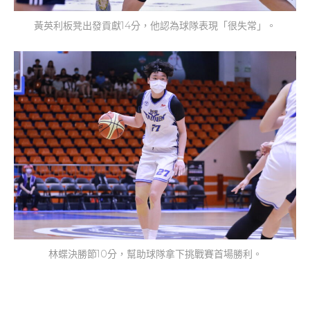
黃英利板凳出發貢獻14分，他認為球隊表現「很失常」。
林蝶決勝節10分，幫助球隊拿下挑戰賽首場勝利。