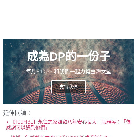
成為DP的一份子
每月$100，和我們一起力挺臺灣女籃
支持我們
延伸閱讀：
【109HBL】永仁之家照顧八年安心長大 張雅琴：「很
感謝可以遇到他們」