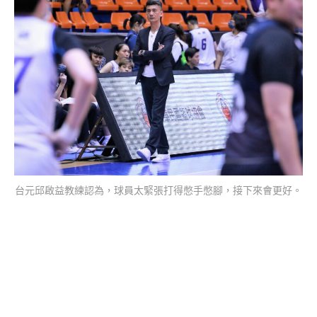
台元邱啟益教練認為，球員太緊張打得憋手憋腳，接下來會更好。