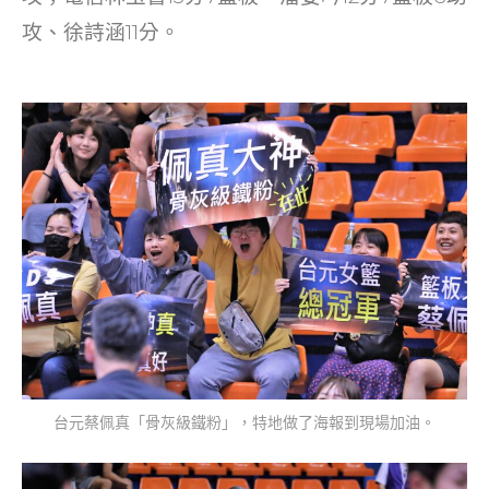
攻、徐詩涵11分。
台元蔡佩真「骨灰級鐵粉」，特地做了海報到現場加油。