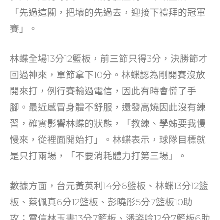
「先過這關，把壞的先過去，迎接下禮拜的冠軍
賽」。
林蝶全場13分12籃板，前三節只得3分，決勝節才
回過神來，單節拿下10分。林蝶認為剛開賽沒放
開來打，例行賽輸過電信，因此有時會慌了手
腳。最近感冒身體不舒服，還發高燒因此沒有練
習，確實影響林蝶的狀態，「教練、學姊要我慢
慢來，從裡面開始打」。林蝶表示，球隊目標就
是只打兩場，「不要消耗體力打第三場」。
數據方面，台元黃英利14分6籃板、林蝶13分12籃
板、蔡佩真6分12籃板、彭曉彤5分7籃板10助
攻；電信林玉書13分7籃板、潘姿吟12分7籃板6助