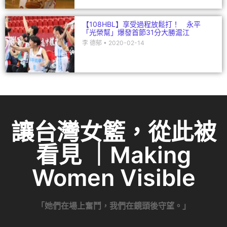
【108HBL】享受過程放鬆打！ 永平
「光榮幫」爆發首節31分大勝滬江
李 德郁
2020-02-14
讓台灣女籃，從此被
看見 ｜Making
Women Visible
「她們在場上奮鬥，我們在鏡頭後守望。」