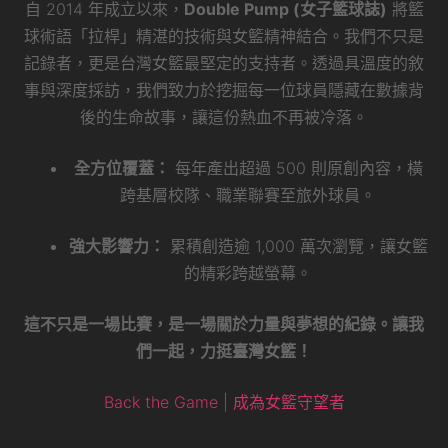
自 2014 年成立以來，
Double Pump (女子籃球誌)
將籃
球術語「拉桿」精湛的技術與女籃精神結合。我們不只是
記錄者，更是台灣女籃最堅定的支持者。透過具溫度的敘
事與深度採訪，我們致力於挖掘每一位球員隱藏在數據背
後的生命故事，讓這份熱血不再被冷落。
全方位覆蓋：
每年產出超過 500 則原創內容，橫
跨基層校隊、職業聯賽至旅外球員。
強大影響力：
累積創造逾 1,000 萬次瀏覽，讓女籃
的精彩跨越螢幕。
這不只是一場比賽，是一場關於力量與夢想的紀錄。讓我
們一起，力挺臺灣女籃！
Back the Game | 成為女籃守望者