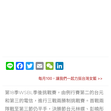
Li
F
T
E
W
Li
n
a
w
m
e
n
每月100，讓我們一起力挺台灣女籃 >>
e
c
itt
ai
C
k
e
er
l
h
e
第18季WSBL季後挑戰賽，由例行賽第二的台元
b
at
dI
和第三的電信，進行三戰兩勝制挑戰賽。首戰兩
o
n
隊戰至第三節仍平手，決勝節台元林蝶、彭曉彤