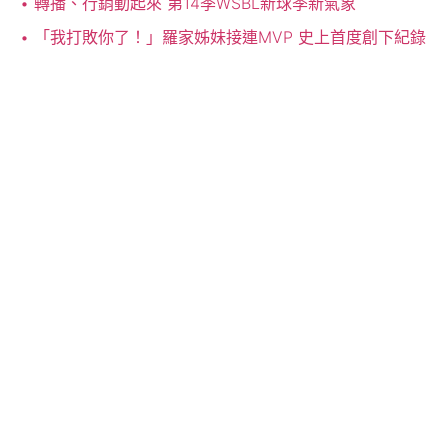
轉播、行銷動起來 第14季WSBL新球季新氣象
「我打敗你了！」羅家姊妹接連MVP 史上首度創下紀錄