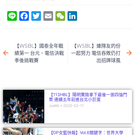
Li
F
T
E
W
Li
n
a
w
m
e
n
e
c
itt
ai
C
k
e
er
l
h
e
【WSBL】國泰全年戰
【WSBL】連隊友的份
b
at
dI
績第一 台元、電信決戰
一起努力 電信吞敗仍打
季後挑戰賽
出招牌球風
o
n
o
k
【113HBL】陽明驚險拿下最後一張四強門
票 連續五年前進台北小巨蛋
Judith
2025-02-11
【DP女籃快報】Vol.6關鍵字：世界大學