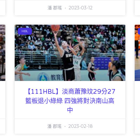
潘 郡瑤
2023-03-12
HBL
【111HBL】淡商蕭豫玟29分27
籃板退小綠綠 四強將對決南山高
中
潘 郡瑤
2023-02-18