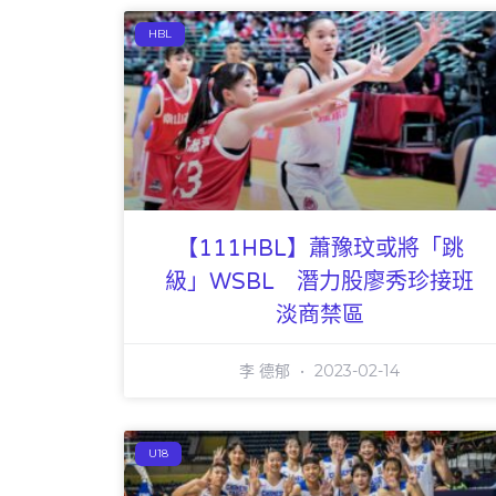
HBL
【111HBL】蕭豫玟或將「跳
級」WSBL 潛力股廖秀珍接班
淡商禁區
李 德郁
2023-02-14
U18