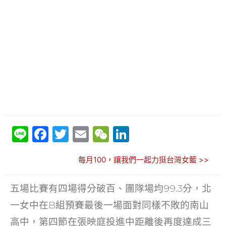
Li
F
T
E
W
Li
n
a
w
m
e
n
每月100，讓我們一起力挺台灣女籃 >>
e
c
itt
ai
C
k
e
er
l
h
e
五場比賽有四場得分破百、團隊場均99.3分，北
b
at
dI
一女中在B組預賽最後一場面對同樣不敗的南山
o
n
高中，第四節在張映庭投進中距離後再度達成三