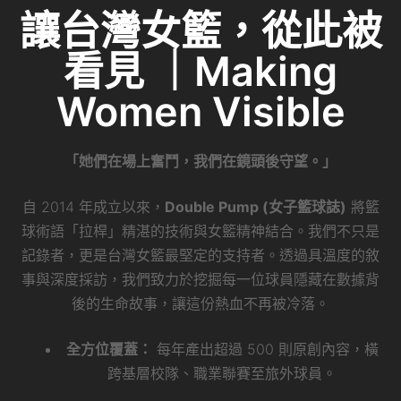
讓台灣女籃，從此被
看見 ｜Making
Women Visible
「她們在場上奮鬥，我們在鏡頭後守望。」
自 2014 年成立以來，
Double Pump (女子籃球誌)
將籃
球術語「拉桿」精湛的技術與女籃精神結合。我們不只是
記錄者，更是台灣女籃最堅定的支持者。透過具溫度的敘
事與深度採訪，我們致力於挖掘每一位球員隱藏在數據背
後的生命故事，讓這份熱血不再被冷落。
全方位覆蓋：
每年產出超過 500 則原創內容，橫
跨基層校隊、職業聯賽至旅外球員。