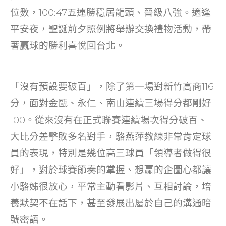
o
位數，100:47五連勝穩居龍頭、晉級八強。適逢
k
平安夜，聖誕前夕照例將舉辦交換禮物活動，帶
著贏球的勝利喜悅回台北。
「沒有預設要破百」，除了第一場對新竹高商116
分，面對金甌、永仁、南山連續三場得分都剛好
100。從來沒有在正式聯賽連續場次得分破百、
大比分差擊敗多名對手，駱燕萍教練非常肯定球
員的表現，特別是幾位高三球員「領導者做得很
好」，對於球賽節奏的掌握、想贏的企圖心都讓
小駱姊很放心，平常主動看影片、互相討論，培
養默契不在話下，甚至發展出屬於自己的溝通暗
號密語。