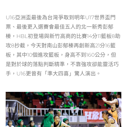
U16亞洲盃最後為台灣爭取到明年U17世界盃門
票、最後更入選賽會最佳五人的北一新秀彭郁
榛，HBL初登場與新竹高商的比賽14分11籃板8助
攻8抄截，今天對南山彭郁榛再創新高21分16籃
板，其中10個進攻籃板，身高不到160公分，但
是對於球的落點判斷精準，不靠強攻卻能靈活巧
手，U16更曾有「準大四喜」驚人演出。