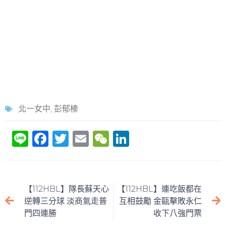
北一女中
,
彭郁榛
Li
F
T
E
W
Li
n
a
w
m
e
n
e
c
itt
ai
C
k
e
er
l
h
e
【112HBL】隊長蘇天心
【112HBL】連吃飯都在
b
at
dI
逆轉三分球 淡商氣走普
互相鼓勵 金甌擊敗永仁
門四連勝
收下八強門票
o
n