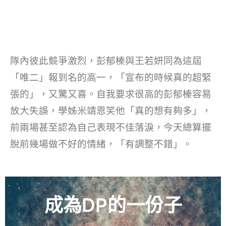
隊內彼此競爭激烈，彭郁榛與王若妍同為這屆
「唯二」報到名的高一，「宣布的時候真的超緊
張的」，又驚又喜。自我要求很高的彭郁榛容易
放大失誤，學姊米靖恩笑他「真的想有夠多」，
前兩場甚至認為自己表現不佳落淚，今天總算擺
脫前幾場做不好的情緒，「有調整不錯」。
成為DP的一份子