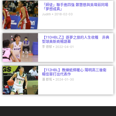
「師徒」聯手進四強 鄭慧慈與吳瑋茹同場
「夢想成真」
Judith
2018-02-03
【110HBL乙】逐夢之旅的人生收穫 非典
型球員新商楊語蓁
李 德郁
2022-04-01
【112HBL】教練紙條暖心 陽明高三後衛
楊佳蓉打出代表作
潘 郡瑤
2024-01-30