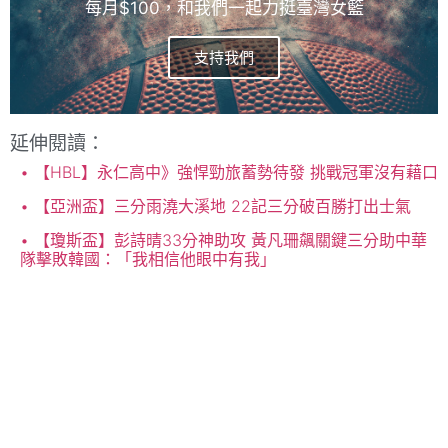
每月$100，和我們一起力挺臺灣女籃
支持我們
延伸閱讀：
【HBL】永仁高中》強悍勁旅蓄勢待發 挑戰冠軍沒有藉口
【亞洲盃】三分雨澆大溪地 22記三分破百勝打出士氣
【瓊斯盃】彭詩晴33分神助攻 黃凡珊飆關鍵三分助中華
隊擊敗韓國：「我相信他眼中有我」