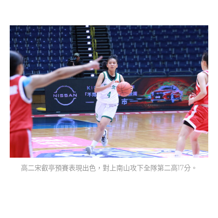
高二宋叡亭預賽表現出色，對上南山攻下全隊第二高17分。