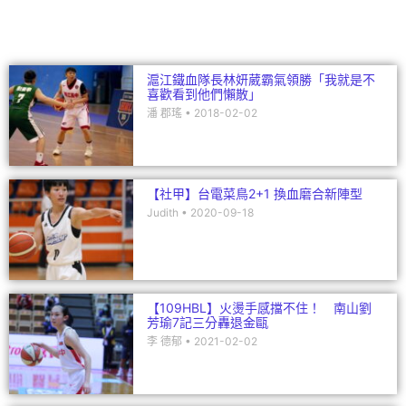
o
k
滬江鐵血隊長林妍葳霸氣領勝「我就是不
喜歡看到他們懶散」
潘 郡瑤
2018-02-02
【社甲】台電菜鳥2+1 換血磨合新陣型
Judith
2020-09-18
【109HBL】火燙手感擋不住！ 南山劉
芳瑜7記三分轟退金甌
李 德郁
2021-02-02