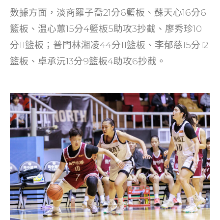
數據方面，淡商羅子喬21分6籃板、蘇天心16分6
籃板、温心蕙15分4籃板5助攻3抄截、廖秀珍10
分11籃板；普門林湘凌44分11籃板、李郁慈15分12
籃板、卓承沅13分9籃板4助攻6抄截。