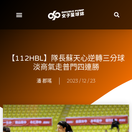
【112HBL】隊長蘇天心逆轉三分球
淡商氣走普門四連勝
潘 郡瑤
2023 / 12 / 23