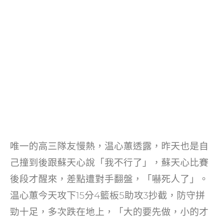
唯一的高三隊友慢熱，温心蕙透露，昨天也是自
己撞到後跟蘇天心說「我不行了」，蘇天心比賽
後段才醒來，差點遭對手翻盤，「嚇死人了」。
温心蕙今天攻下15分4籃板5助攻3抄截，防守拼
勁十足，多次跌在地上，「大的要先做，小的才