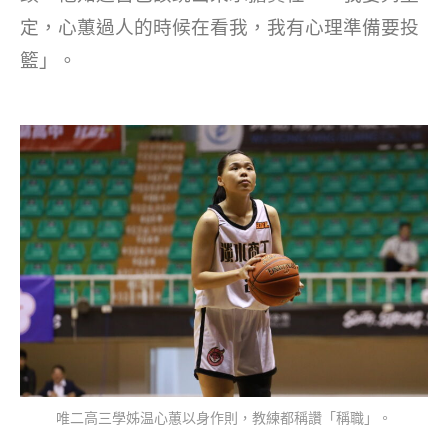
定，心蕙過人的時候在看我，我有心理準備要投
籃」。
唯二高三學姊温心蕙以身作則，教練都稱讚「稱職」。