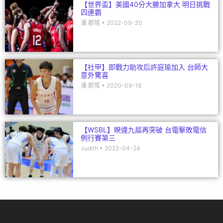
【世界盃】美國40分大勝加拿大 明日挑戰
四連霸
潘 郡瑤
2022-09-30
【社甲】即戰力助攻后許庭瑜加入 台師大
意外驚喜
潘 郡瑤
2020-09-18
【WSBL】睽違九屆再突破 台電擊敗電信
例行賽第三
Judith
2022-04-24