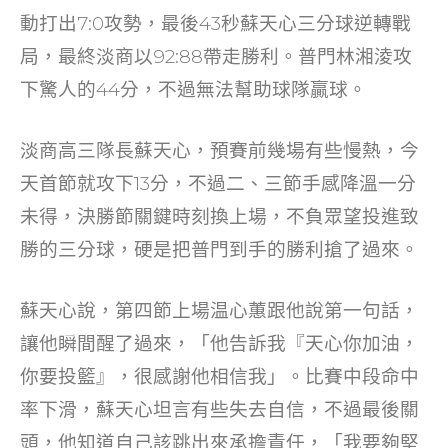
o
n
動打出7:0攻勢，最後43秒蘇天心三分球逆轉戰
o
局，最終淡商以92:88帶走勝利。普門林湘淩攻
k
下驚人的44分，不過無法幫助球隊贏球。
淡商高三隊長蘇天心，預賽前幾場有些慢熱，今
天首節就攻下13分，不過二、三節手感降溫一分
未得，決勝節關鍵時刻換上場，不負眾望投進致
勝的三分球，硬是把普門到手的勝利搶了過來。
蘇天心說，第四節上場温心蕙跟他說第一句話，
讓他瞬間醒了過來，「他告訴我『天心你加油，
你要投籃』，很感謝他相信我」。比賽中段命中
率下滑，蘇天心坦言有些失去自信，不過最後關
頭，他知道自己該跳出來承擔責任，「我要夠堅