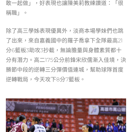
敢一起做」，好表現也讓陳美莉教練讚道：「很
稱職」。
除了高三學姊表現優異外，淡商本場學妹們也跳
了出來，來自嘉義國中的羅子喬拿下全隊最高21
分6籃板3助攻3抄截，無論膽量與身體素質都十
分有潛力。高二175公分前鋒宋欣儒漸入佳境，決
勝節中段的逆轉三分彈價值連城，幫助球隊首度
逆轉戰局，今天攻下8分7籃板。