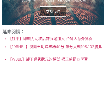
支持我們
延伸閱讀：
【社甲】即戰力助攻后許庭瑜加入 台師大意外驚喜
【108HBL】淡商王玥媞單場49分 飆分大戰108:102勝北
一
【WSBL】卸下選秀狀元的稱號 楊芷瑜從心學習