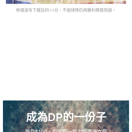
林湘淩攻下瘋狂的44分，不過球隊仍與勝利擦肩而過。
成為DP的一份子
每月$100，和我們一起力挺臺灣女籃