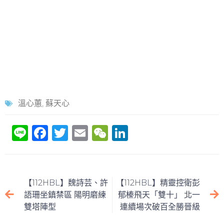
溫心蕙
,
蘇天心
Li
F
T
E
W
Li
n
a
w
m
e
n
e
c
itt
ai
C
k
e
er
l
h
e
【112HBL】魏詩芸、許
【112HBL】精靈控衛彭
b
at
dI
語珊坐鎮禁區 陽明磨練
郁榛飛天「雙十」 北一
雙塔陣型
連續場次破百全勝晉級
o
n