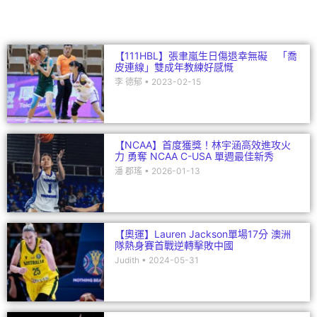
o
k
【111HBL】張聿嵐生日傷退幸無礙 「喬
皮連線」雙成年教練好感慨
李 德郁
2023-02-15
【NCAA】首度獲獎！林宇涵高效進攻火
力 勇奪 NCAA C-USA 單週最佳新秀
潘 郡瑤
2026-01-13
【奧運】Lauren Jackson單場17分 澳洲
隊熱身賽首戰逆轉擊敗中國
Judith
2024-05-31