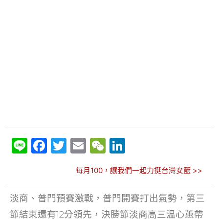
Li
F
T
E
W
Li
n
a
w
m
e
n
每月100，讓我們一起力挺台灣女籃 >>
e
c
itt
ai
C
k
e
er
l
h
e
淡商、普門預賽激戰，普門開賽打出氣勢，第三
b
at
dI
節結束還有12分領先，決勝節淡商高三温心蕙帶