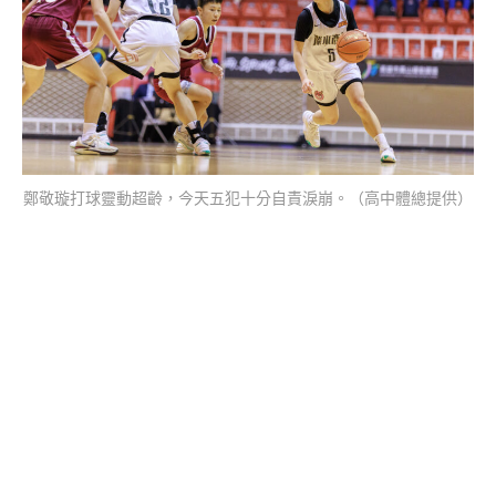
鄭敬璇打球靈動超齡，今天五犯十分自責淚崩。（高中體總提供）