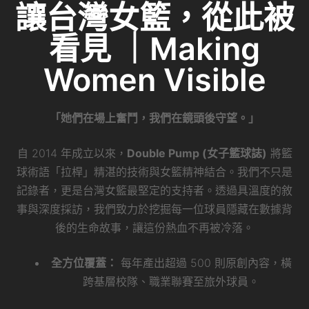
讓台灣女籃，從此被
看見 ｜Making
Women Visible
「她們在場上奮鬥，我們在鏡頭後守望。」
自 2014 年成立以來，
Double Pump (女子籃球誌)
將籃
球術語「拉桿」精湛的技術與女籃精神結合。我們不只是
記錄者，更是台灣女籃最堅定的支持者。透過具溫度的敘
事與深度採訪，我們致力於挖掘每一位球員隱藏在數據背
後的生命故事，讓這份熱血不再被冷落。
全方位覆蓋：
每年產出超過 500 則原創內容，橫
跨基層校隊、職業聯賽至旅外球員。