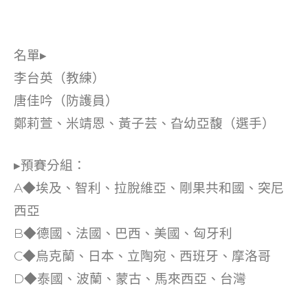
名單▸
李台英（教練）
唐佳吟（防護員）
鄭莉萱、米靖恩、黃子芸、旮幼亞馥（選手）
▸預賽分組：
A◆埃及、智利、拉脫維亞、剛果共和國、突尼
西亞
B◆德國、法國、巴西、美國、匈牙利
C◆烏克蘭、日本、立陶宛、西班牙、摩洛哥
D◆泰國、波蘭、蒙古、馬來西亞、台灣