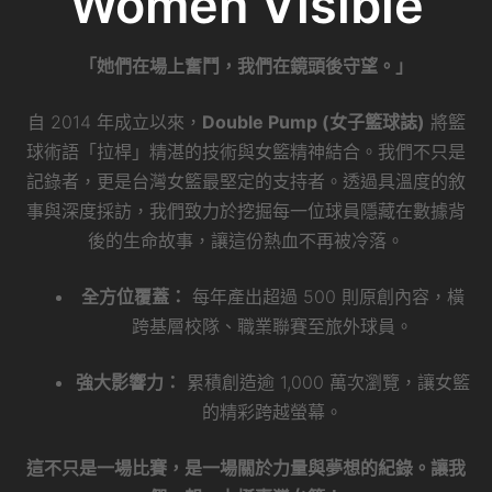
Women Visible
「她們在場上奮鬥，我們在鏡頭後守望。」
自 2014 年成立以來，
Double Pump (女子籃球誌)
將籃
球術語「拉桿」精湛的技術與女籃精神結合。我們不只是
記錄者，更是台灣女籃最堅定的支持者。透過具溫度的敘
事與深度採訪，我們致力於挖掘每一位球員隱藏在數據背
後的生命故事，讓這份熱血不再被冷落。
全方位覆蓋：
每年產出超過 500 則原創內容，橫
跨基層校隊、職業聯賽至旅外球員。
強大影響力：
累積創造逾 1,000 萬次瀏覽，讓女籃
的精彩跨越螢幕。
這不只是一場比賽，是一場關於力量與夢想的紀錄。讓我