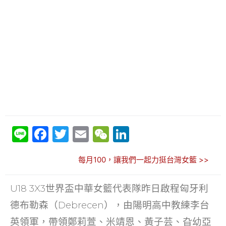
Li
F
T
E
W
Li
n
a
w
m
e
n
每月100，讓我們一起力挺台灣女籃 >>
e
c
itt
ai
C
k
e
er
l
h
e
U18 3X3世界盃中華女籃代表隊昨日啟程匈牙利
b
at
dI
德布勒森（Debrecen），由陽明高中教練李台
o
n
英領軍，帶領鄭莉萱、米靖恩、黃子芸、旮幼亞