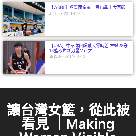
【WSBL】短暫而絢麗：第16季十大回顧
Judith
2021-05-24
【UBA】中華隊回歸融入零時差 林蝶22分
18籃板世新力壓北市大
潘 郡瑤
2019-12-13
讓台灣女籃，從此被
看見 ｜Making