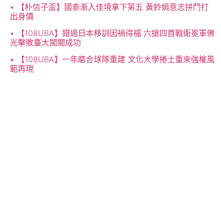
【朴信子盃】國泰漸入佳境拿下第五 黃鈴娟意志拼鬥打
出身價
【108UBA】錯過日本移訓因禍得福 六搶四首戰衛冕軍佛
光擊敗臺大闖關成功
【108UBA】一年磨合球隊重建 文化大學捲土重來強權風
範再現