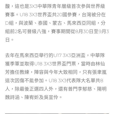
o
馥，這也是3X3中華隊青年層級首次參與世界級
k
賽事。U18 3X3世界盃共20國參賽，台灣被分在
D組，與波蘭、泰國、蒙古、馬來西亞同組，分
組前2名可晉級八強，賽事期間從8月30日至9月3
日。
去年在馬來西亞舉行的U17 3X3亞洲盃，中華隊
獲季軍並取得U18 3X3世界盃門票，當時由林仙
芳擔任教練，陣容與今年大致相同，只有張聿嵐
這次因傷不能參加。U18 3X3代表隊大名單共8
人，除最後正選四人外，還有普門李郁慈、陽明
魏詩涵、陳宥妡及吳宣伶。