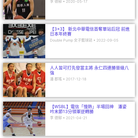
李 德郁
2020-05-17
【3×3】 新北中華電信首奪單站后冠 前進
日本年終賽
Double Pump 女子籃球誌
2022-09-05
人人皆可打先發當主將 永仁四連勝晉級八
強
潘 郡瑤
2017-12-18
【WSBL】電信「慢熱」半場回神 潘姿
吟末節13分領軍逆轉勝
李 德郁
2021-04-21