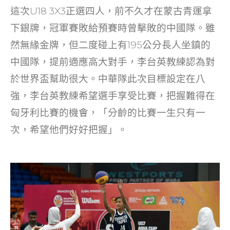
這次U18 3X3正選四人，前不久才在蒙古青運拿
下銀牌，冠軍賽敗給預賽時曾擊敗的中國隊。雖
然無緣金牌，但二度碰上有195公分長人坐鎮的
中國隊，提前適應高大對手，李台英教練認為對
於世界盃幫助很大。中華隊此次目標設定在八
強，李台英教練希望選手享受比賽，把握難得在
匈牙利比賽的機會，「分齡的比賽一生只有一
次，希望他們好好把握」。