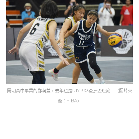
陽明高中畢業的鄭莉萱，去年也是U17 3X3亞洲盃班底。（圖片來
源：FIBA）