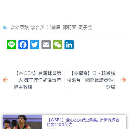
旮幼亞馥
,
李台英
,
米靖恩
,
鄭莉萱
,
黃子芸
Li
F
T
E
W
Li
n
a
w
m
e
n
e
c
itt
ai
C
k
e
er
l
h
e
【WCBA】台灣球員第
【長耀盃】日、韓最強
b
at
dI
一人 魏于淳任武漢青年
校來台 國際邀請賽9/4
隊主教練
登場
o
n
o
k
【WSBL】全心投入改正缺點 鄭伊秀練習
也要110%努力