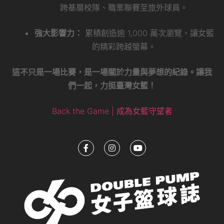
跨基層校隊、職業聯賽至旅外球員。
強大影響力：
累積創造逾 1,000 萬次瀏覽，讓女籃
的精彩跨越螢幕。
這不只是一場比賽，是一場關於力量與夢想的紀錄。讓我
們一起，力挺臺灣女籃！
Back the Game | 成為女籃守望者