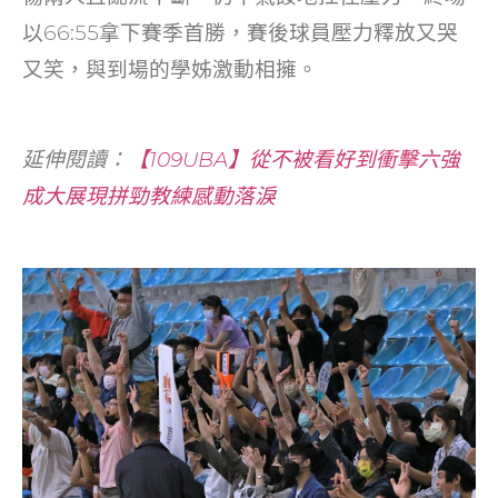
以66:55拿下賽季首勝，賽後球員壓力釋放又哭
又笑，與到場的學姊激動相擁。
延伸閱讀：
【109UBA】從不被看好到衝擊六強
成大展現拼勁教練感動落淚