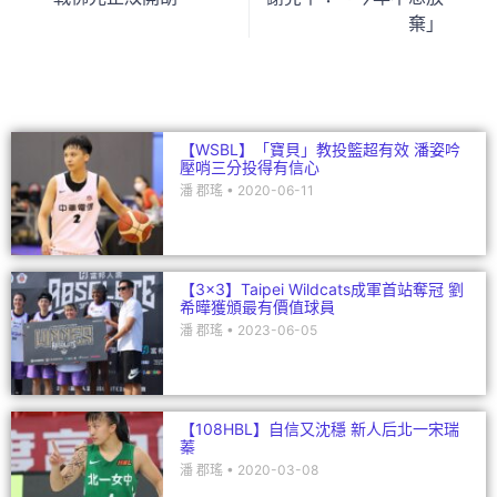
o
n
棄」
o
k
【WSBL】「寶貝」教投籃超有效 潘姿吟
壓哨三分投得有信心
潘 郡瑤
2020-06-11
【3×3】Taipei Wildcats成軍首站奪冠 劉
希曄獲頒最有價值球員
潘 郡瑤
2023-06-05
【108HBL】自信又沈穩 新人后北一宋瑞
蓁
潘 郡瑤
2020-03-08