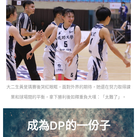
大二生黃旻瑀賽後哭紅眼眶，面對外界的期待，她還在努力取得課
業和球場間的平衡，拿下勝利後如釋重負大嘆：「太難了」。
成為DP的一份子