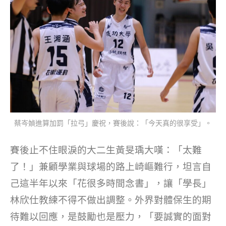
蔡岑媜進算加罰「拉弓」慶祝，賽後說：「今天真的很享受」。
賽後止不住眼淚的大二生黃旻瑀大嘆：「太難
了！」兼顧學業與球場的路上崎嶇難行，坦言自
己這半年以來「花很多時間念書」，讓「學長」
林欣仕教練不得不做出調整。外界對體保生的期
待難以回應，是鼓勵也是壓力，「要誠實的面對