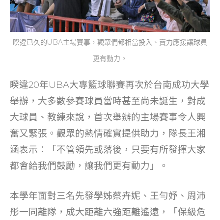
睽違已久的UBA主場賽事，觀眾們都相當投入、賣力應援讓球員
更有動力。
睽違20年UBA大專籃球聯賽再次於台南成功大學
舉辦，大多數參賽球員當時甚至尚未誕生，對成
大球員、教練來說，首次舉辦的主場賽事令人興
奮又緊張。觀眾的熱情確實提供助力，隊長王湘
涵表示：「不管領先或落後，只要有所發揮大家
都會給我們鼓勵，讓我們更有動力」。
本學年面對三名先發學姊蔡卉妮、王勻妤、周沛
彤一同離隊，成大距離六強距離遙遠，「保級危