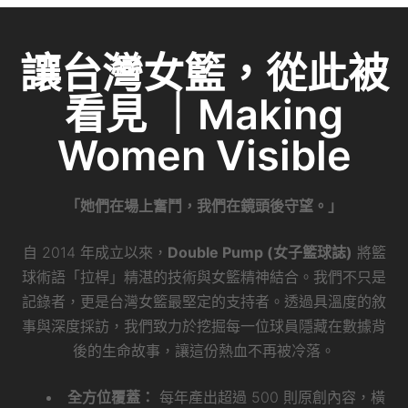
讓台灣女籃，從此被
看見 ｜Making
Women Visible
「她們在場上奮鬥，我們在鏡頭後守望。」
自 2014 年成立以來，
Double Pump (女子籃球誌)
將籃
球術語「拉桿」精湛的技術與女籃精神結合。我們不只是
記錄者，更是台灣女籃最堅定的支持者。透過具溫度的敘
事與深度採訪，我們致力於挖掘每一位球員隱藏在數據背
後的生命故事，讓這份熱血不再被冷落。
全方位覆蓋：
每年產出超過 500 則原創內容，橫