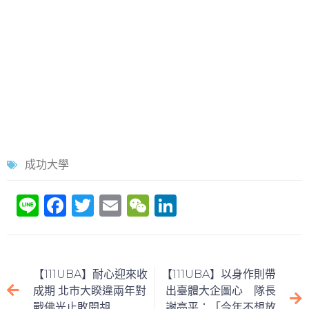
成功大學
Li
F
T
E
W
Li
n
a
w
m
e
n
e
c
itt
ai
C
k
e
er
l
h
e
【111UBA】耐心迎來收
【111UBA】以身作則帶
b
at
dI
成期 北市大睽違兩年對
出臺體大企圖心 隊長
戰佛光止敗開胡
謝亮平：「今年不想放