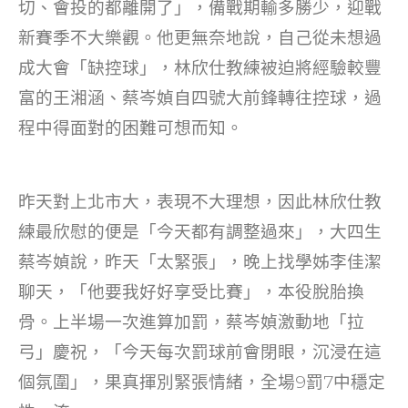
切、會投的都離開了」，備戰期輸多勝少，迎戰
新賽季不大樂觀。他更無奈地說，自己從未想過
成大會「缺控球」，林欣仕教練被迫將經驗較豐
富的王湘涵、蔡岑媜自四號大前鋒轉往控球，過
程中得面對的困難可想而知。
昨天對上北市大，表現不大理想，因此林欣仕教
練最欣慰的便是「今天都有調整過來」，大四生
蔡岑媜說，昨天「太緊張」，晚上找學姊李佳潔
聊天，「他要我好好享受比賽」，本役脫胎換
骨。上半場一次進算加罰，蔡岑媜激動地「拉
弓」慶祝，「今天每次罰球前會閉眼，沉浸在這
個氛圍」，果真揮別緊張情緒，全場9罰7中穩定