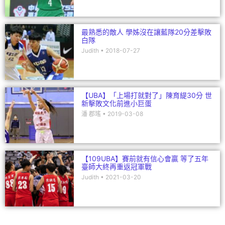
最熟悉的敵人 學姊沒在讓藍隊20分差擊敗
白隊
Judith
2018-07-27
【UBA】「上場打就對了」陳育緹30分 世
新擊敗文化前進小巨蛋
潘 郡瑤
2019-03-08
【109UBA】賽前就有信心會贏 等了五年
臺師大終再重返冠軍戰
Judith
2021-03-20