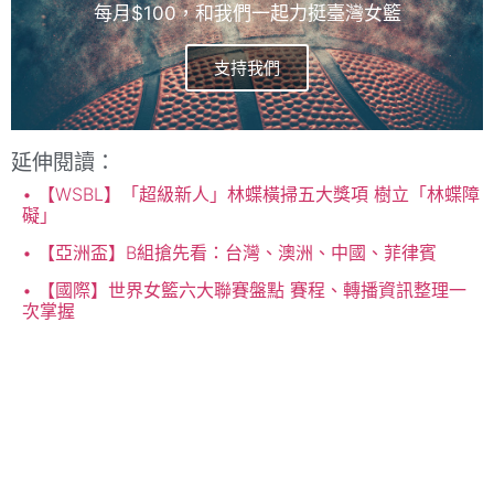
每月$100，和我們一起力挺臺灣女籃
支持我們
延伸閱讀：
【WSBL】「超級新人」林蝶橫掃五大獎項 樹立「林蝶障
礙」
【亞洲盃】B組搶先看：台灣、澳洲、中國、菲律賓
【國際】世界女籃六大聯賽盤點 賽程、轉播資訊整理一
次掌握