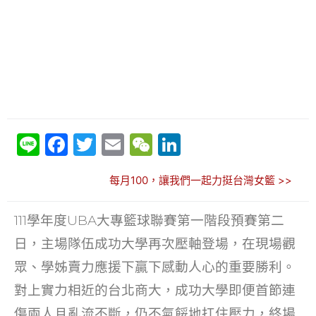
Li
F
T
E
W
Li
n
a
w
m
e
n
每月100，讓我們一起力挺台灣女籃 >>
e
c
itt
ai
C
k
e
er
l
h
e
111學年度UBA大專籃球聯賽第一階段預賽第二
b
at
dI
日，主場隊伍成功大學再次壓軸登場，在現場觀
o
n
眾、學姊賣力應援下贏下感動人心的重要勝利。
o
對上實力相近的台北商大，成功大學即便首節連
k
傷兩人且亂流不斷，仍不氣餒地扛住壓力，終場