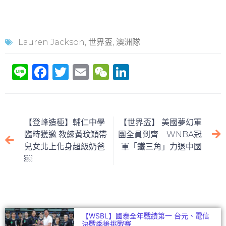
Lauren Jackson
,
世界盃
,
澳洲隊
Li
F
T
E
W
Li
n
a
w
m
e
n
e
c
itt
ai
C
k
e
er
l
h
e
【登峰造極】輔仁中學
【世界盃】 美國夢幻軍
b
at
dI
臨時獲邀 教練黃玟穎帶
團全員到齊 WNBA冠
兒女北上化身超級奶爸
軍「鐵三角」力退中國
o
n
￼
o
k
【WSBL】國泰全年戰績第一 台元、電信
決戰季後挑戰賽