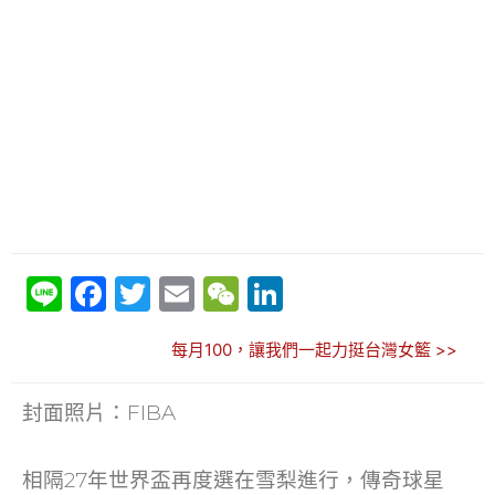
Li
F
T
E
W
Li
n
a
w
m
e
n
每月100，讓我們一起力挺台灣女籃 >>
e
c
itt
ai
C
k
e
er
l
h
e
封面照片：FIBA
b
at
dI
o
n
相隔27年世界盃再度選在雪梨進行，傳奇球星