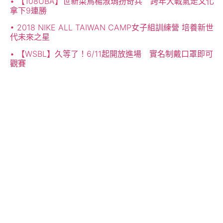
【108UBA】世新菜鳥楊淑琄扮奇兵 跨年大戰氣走文化
拿下9連勝
2018 NIKE ALL TAIWAN CAMP女子組訓練營 培養新世
代未來之星
【WSBL】久等了！6/11起開放進場 實名制戴口罩即可
觀賽