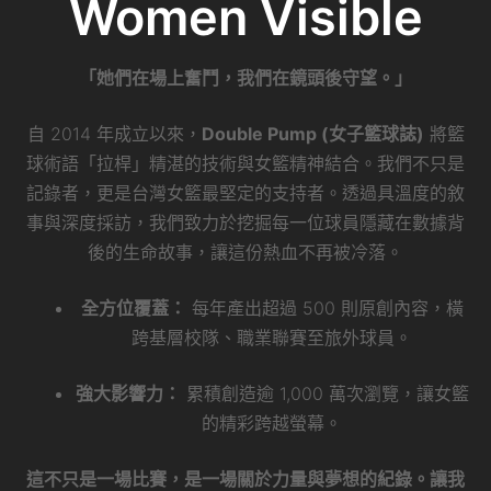
Women Visible
「她們在場上奮鬥，我們在鏡頭後守望。」
自 2014 年成立以來，
Double Pump (女子籃球誌)
將籃
球術語「拉桿」精湛的技術與女籃精神結合。我們不只是
記錄者，更是台灣女籃最堅定的支持者。透過具溫度的敘
事與深度採訪，我們致力於挖掘每一位球員隱藏在數據背
後的生命故事，讓這份熱血不再被冷落。
全方位覆蓋：
每年產出超過 500 則原創內容，橫
跨基層校隊、職業聯賽至旅外球員。
強大影響力：
累積創造逾 1,000 萬次瀏覽，讓女籃
的精彩跨越螢幕。
這不只是一場比賽，是一場關於力量與夢想的紀錄。讓我