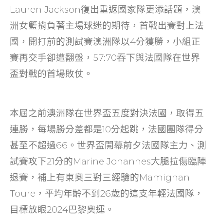
o
Lauren Jackson復出重返國家隊更添話題，澳
k
洲女籃揹負著主場球迷的期待，首戰出賽對上法
國，開打前的測試賽澳洲隊以4分獲勝，小組正
賽再交手卻遭翻盤，57:70吞下與法國隊在世界
盃對戰的首場敗仗。
本屆之前澳洲隊在世界盃五度對決法國，取得五
連勝，每場勝分差都是10分起跳，法國團隊得分
甚至不超過66。世界盃開幕前夕法國隊主力、測
試賽攻下21分的Marine Johannes大腿拉傷臨陣
退賽，補上有東奧三對三經驗的Mamignan
Toure，平均年齡不到26歲的這支年輕法國隊，
目標放眼2024巴黎奧運。