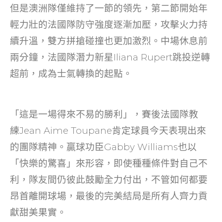
但是澳洲隊僅維持了一節的領先，第二節開始年
輕力壯的法國隊防守強度逐漸加壓，攻擊火力持
續升溫，雙方拼搶碰撞也更加激烈。中場休息前
兩分鐘，法國隊潛力新星
Iliana
Rupert跳投逆轉
超前，成為士氣轉換的起點。
「這是一場得來不易的勝利」，賽後法國隊教
練
Jean
Aime Toupane肯定球員今天表現出來
的團隊精神。贏球功臣Gabby Williams也以
「快樂的驚喜」來形容，即使種種條件對自己不
利，隊友間仍彼此鼓勵全力付出，不管如何都要
昂首離開球場，最後的完美結局是所有人齊力貢
獻甜美果實。