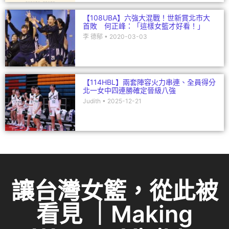
【108UBA】六強大混戰！世新賞北市大
首敗 何正峰：「這樣女籃才好看！」
李 德郁
2020-03-03
【114HBL】兩套陣容火力串連、全員得分
北一女中四連勝確定晉級八強
Judith
2025-12-21
讓台灣女籃，從此被
看見 ｜Making