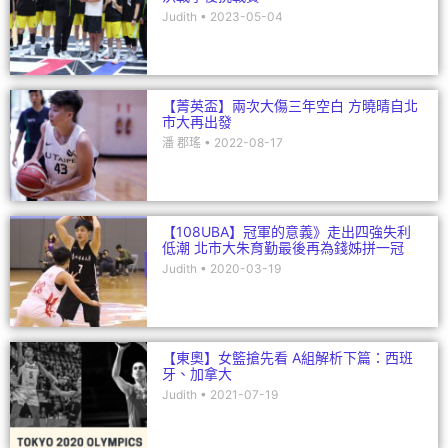
Judith
2023-05-04
【菁英盃】兩次大傷三年空白 方曉晴自北
市大再出發
潘 郡瑤
2022-08-17
【108UBA】冠軍的意義》走出四強失利
低潮 北市大朱育勤最後再為錢姊拼一冠
Judith
2020-03-19
【東奧】女籃搶先看 A組解析下篇：西班
牙、加拿大
Judith
2021-07-19