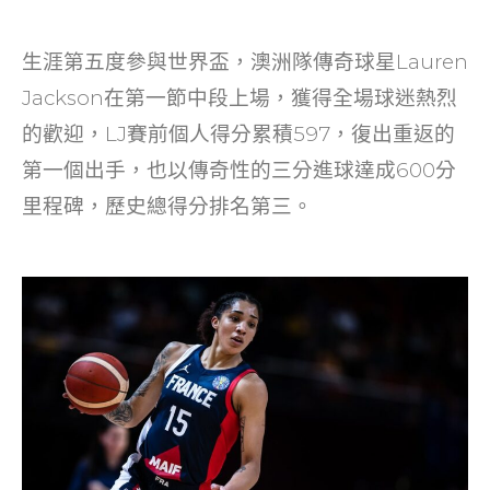
生涯第五度參與世界盃，澳洲隊傳奇球星Lauren
Jackson在第一節中段上場，獲得全場球迷熱烈
的歡迎，LJ賽前個人得分累積597，復出重返的
第一個出手，也以傳奇性的三分進球達成600分
里程碑，歷史總得分排名第三。