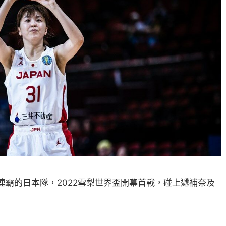
五連霸的日本隊，2022雪梨世界盃開幕首戰，碰上遞補奈及