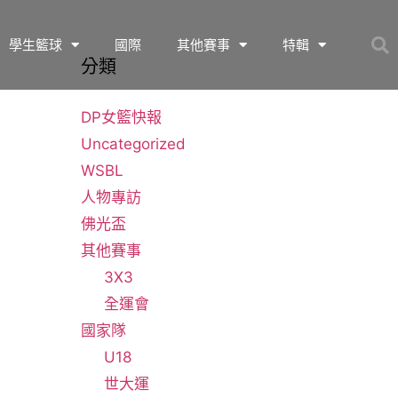
學生籃球
國際
其他賽事
特輯
分類
DP女籃快報
Uncategorized
WSBL
人物專訪
佛光盃
其他賽事
3X3
全運會
國家隊
U18
世大運