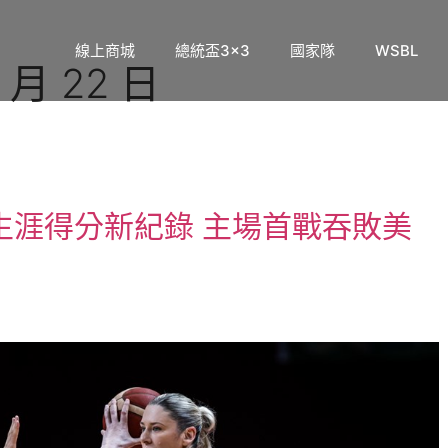
線上商城
總統盃3×3
國家隊
WSBL
 月 22 日
生涯得分新紀錄 主場首戰吞敗美