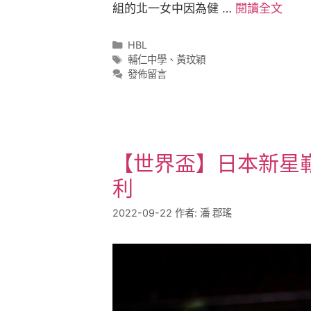
組的北一女中因為健 …
閱讀全文
HBL
輔仁中學
、
黃玟穎
發佈留言
【世界盃】日本新星嶄
利
2022-09-22
作者:
潘 郡瑤