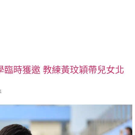
學臨時獲邀 教練黃玟穎帶兒女北
誌