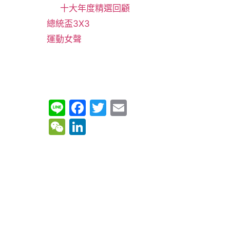
十大年度精選回顧
總統盃3X3
運動女聲
Li
F
T
E
n
a
w
m
W
Li
e
c
itt
ai
e
n
e
er
l
C
k
b
h
e
o
at
dI
o
n
k