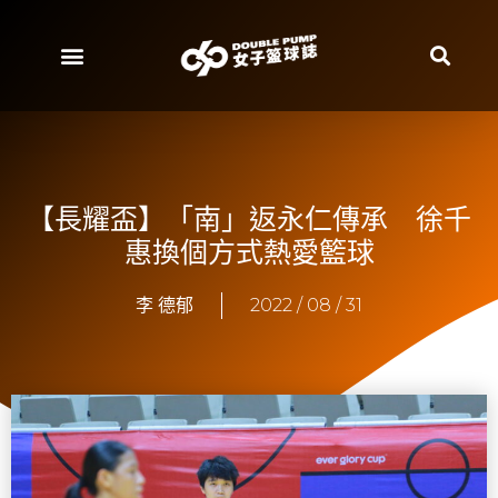
【長耀盃】「南」返永仁傳承 徐千
惠換個方式熱愛籃球
李 德郁
2022 / 08 / 31