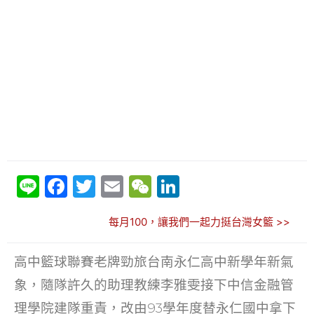
Li
F
T
E
W
Li
n
a
w
m
e
n
每月100，讓我們一起力挺台灣女籃 >>
e
c
itt
ai
C
k
e
er
l
h
e
高中籃球聯賽老牌勁旅台南永仁高中新學年新氣
b
at
dI
象，隨隊許久的助理教練李雅雯接下中信金融管
o
n
理學院建隊重責，改由93學年度替永仁國中拿下