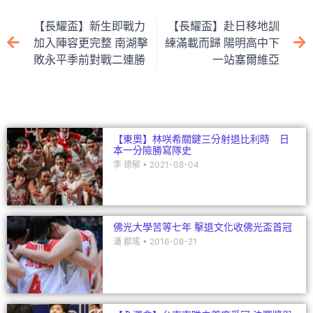
e
c
itt
ai
C
k
e
er
l
h
e
【長耀盃】新生即戰力
【長耀盃】赴日移地訓
b
at
dI
加入陣容更完整 南湖擊
練滿載而歸 陽明高中下
敗永平季前對戰二連勝
一站塞爾維亞
o
n
o
k
【東奧】林咲希關鍵三分射退比利時 日
本一分險勝寫隊史
李 德郁
2021-08-04
佛光大學苦等七年 擊退文化收佛光盃首冠
潘 郡瑤
2016-08-21