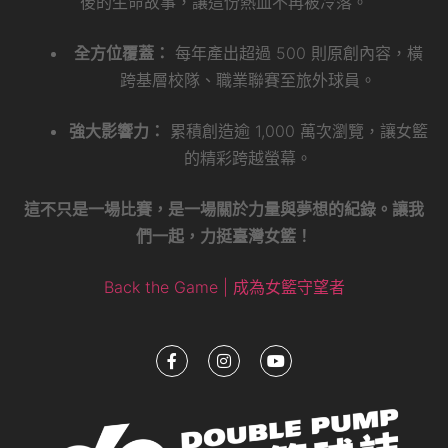
後的生命故事，讓這份熱血不再被冷落。
全方位覆蓋：
每年產出超過 500 則原創內容，橫
跨基層校隊、職業聯賽至旅外球員。
強大影響力：
累積創造逾 1,000 萬次瀏覽，讓女籃
的精彩跨越螢幕。
這不只是一場比賽，是一場關於力量與夢想的紀錄。讓我
們一起，力挺臺灣女籃！
Back the Game | 成為女籃守望者