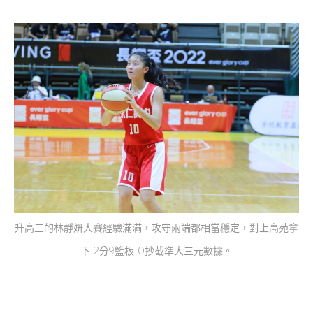
升高三的林靜妍大賽經驗滿滿，攻守兩端都相當穩定，對上高苑拿
下12分9籃板10抄截準大三元數據。