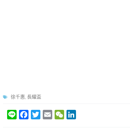
徐千惠
,
長耀盃
Li
F
T
E
W
Li
n
a
w
m
e
n