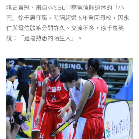
o
隊史首冠、甫自WSBL中華電信隊退休的「小
k
南」徐千惠任職。時隔超過15年重回母校，因永
仁與電信體系分開許久、交流不多，徐千惠笑
說：「是最熟悉的陌生人」。