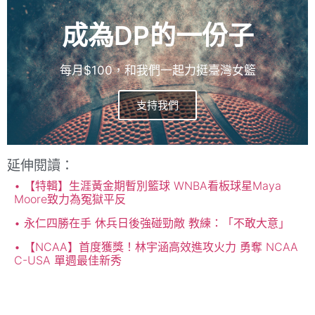
成為DP的一份子
每月$100，和我們一起力挺臺灣女籃
支持我們
延伸閱讀：
【特輯】生涯黃金期暫別籃球 WNBA看板球星Maya
Moore致力為冤獄平反
永仁四勝在手 休兵日後強碰勁敵 教練：「不敢大意」
【NCAA】首度獲獎！林宇涵高效進攻火力 勇奪 NCAA
C-USA 單週最佳新秀