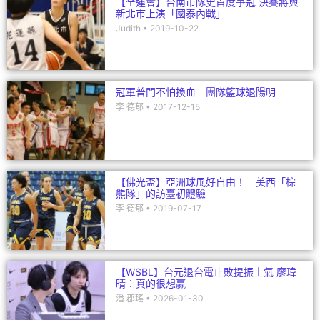
【全運會】台南市隊史首度爭冠 決賽將與
新北市上演「國泰內戰」
Judith
2019-10-22
冠軍普門不怕換血 團隊籃球退陽明
李 德郁
2017-12-15
【佛光盃】亞洲球風好自由！ 美西「棕
熊隊」的訪臺初體驗
李 德郁
2019-07-17
【WSBL】台元退台電止敗提振士氣 廖瑋
晴：真的很想贏
潘 郡瑤
2026-01-30