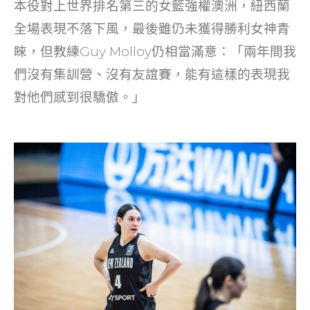
本役對上世界排名第三的女籃強權澳洲，紐西蘭
全場表現不落下風，最後雖仍未獲得勝利女神青
睞，但教練Guy Molloy仍相當滿意：「兩年間我
們沒有集訓營、沒有友誼賽，能有這樣的表現我
對他們感到很驕傲。」