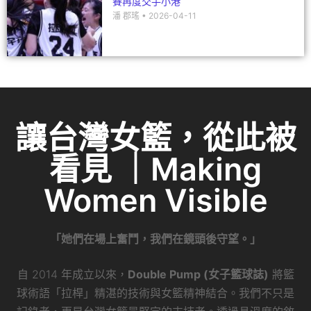
賽再度交手小港
潘 郡瑤
2026-04-11
讓台灣女籃，從此被
看見 ｜Making
Women Visible
「她們在場上奮鬥，我們在鏡頭後守望。」
自 2014 年成立以來，
Double Pump (女子籃球誌)
將籃
球術語「拉桿」精湛的技術與女籃精神結合。我們不只是