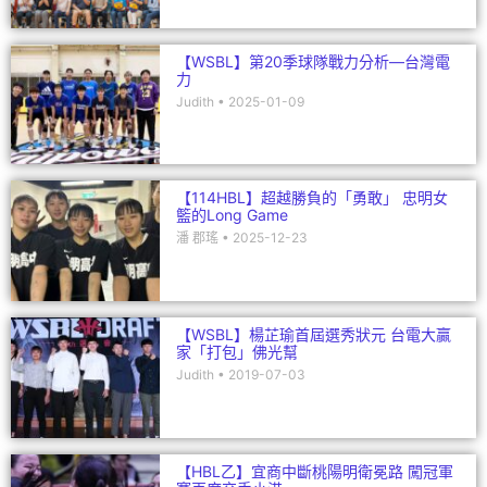
【WSBL】第20季球隊戰力分析—台灣電
力
Judith
2025-01-09
【114HBL】超越勝負的「勇敢」 忠明女
籃的Long Game
潘 郡瑤
2025-12-23
【WSBL】楊芷瑜首屆選秀狀元 台電大贏
家「打包」佛光幫
Judith
2019-07-03
【HBL乙】宜商中斷桃陽明衛冕路 闖冠軍