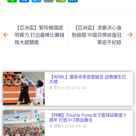
n
a
w
m
e
n
e
c
itt
ai
C
k
e
er
l
h
e
【亞洲盃】緊咬韓國證
【亞洲盃】求勝決心強
b
at
dI
明實力 打出最棒比賽錢
勢過關 中國目標收復冠
姊大感驕傲
軍追平紀錄
o
n
o
k
【WSBL】國泰本季首度破百 送教練生日
大禮
蘇 昱勻
2022-04-24
【特輯】Double Pump女子籃球誌歡度十
週年 打造3×3熱血舞台
李 德郁
2024-04-22