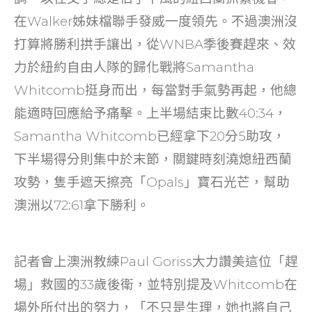
在Walker姊妹檔聯手發威一度領先。不過澳洲沒
打算將勝利拱手讓出，從WNBA季後賽趕來、效
力於紐約自由人隊的歸化戰將Samantha
Whitcomb挺身而出，每當對手氣勢再起，他總
能適時回應給予痛擊。上半場結束比數40:34，
Samantha Whitcomb已經拿下20分5助攻，
下半場得分則集中於末節，關鍵時刻澆熄紐西蘭
攻勢，隻手遮天擦亮「Opals」寶石光芒，幫助
澳洲以72:61拿下勝利。
記者會上澳洲教練Paul Goriss大力讚美這位「趕
場」救國的33歲後衛，並特別提及Whitcomb在
場外所付出的努力，「不只是生理，她也將自己