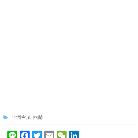
亞洲盃
,
紐西蘭
Li
F
T
E
W
Li