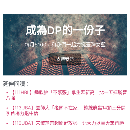
成為DP的一份子
每月$100，和我們一起力挺臺灣女籃
支持我們
延伸閱讀：
【111HBL】鍾欣旂「不緊張」拿生涯新高 北一五連勝晉
八強
【113UBA】臺師大「老闆不在家」 鋒線群轟14顆三分開
季首場力退中信
【110UBA】宋淑萍帶起關鍵攻勢 北大力退臺大奪首勝