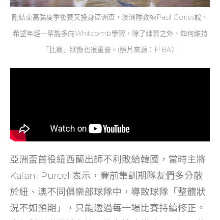
剛結束高強度季後賽又投身亞洲盃，澳洲隊教練Paul Goriss說，
希望年輕一輩能多向Whitcomb學習，除了練習之外、如何維持
「比賽」狀態也很重要。(照片來源：FIBA）
亞洲盃首役紐西蘭出師不利敗給韓國，當時主將
Kalani Purcell表示，賽前集訓期隊友們多分散
於紐、澳不同俱樂部球隊中，導致球隊「整體狀
況不如預期」，只能透過每一場比賽持續修正。