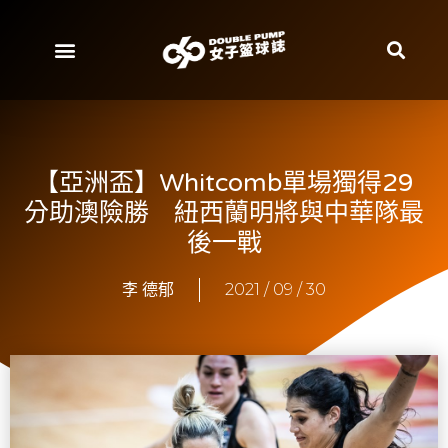
【亞洲盃】Whitcomb單場獨得29
分助澳險勝 紐西蘭明將與中華隊最
後一戰
李 德郁
2021 / 09 / 30