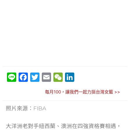
Li
F
T
E
W
Li
n
a
w
m
e
n
每月100，讓我們一起力挺台灣女籃 >>
e
c
itt
ai
C
k
e
er
l
h
e
照片來源：FIBA
b
at
dI
o
n
大洋洲老對手紐西蘭、澳洲在四強資格賽相遇，