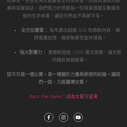
記錄者，更是台灣女籃最堅定的支持者。透過具溫度的敘
事與深度採訪，我們致力於挖掘每一位球員隱藏在數據背
後的生命故事，讓這份熱血不再被冷落。
全方位覆蓋：
每年產出超過 500 則原創內容，橫
跨基層校隊、職業聯賽至旅外球員。
強大影響力：
累積創造逾 1,000 萬次瀏覽，讓女籃
的精彩跨越螢幕。
這不只是一場比賽，是一場關於力量與夢想的紀錄。讓我
們一起，力挺臺灣女籃！
Back the Game | 成為女籃守望者