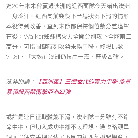
o
進20年來未曾贏過澳洲的紐西蘭隊今天嚇出澳洲
k
一身冷汗。紐西蘭前幾役下半場狀況下滑的情形
本役得到改善，直到末節都保持個位數分差追擊
在後，Walker姊妹檔火力全開分別攻下全隊前二
高分，可惜關鍵時刻攻勢未能串聯，終場比數
72:61，「大姊」澳洲仍技高一籌、晉級四強。
延伸閱讀：
【亞洲盃】三個世代的實力串聯 能量
累積紐西蘭衝擊亞洲四強
或許是連日征戰體能下滑，澳洲隊三分雖有不錯
命中率，但切入成功率卻不太理想，進攻略顯單
調。以往交手總是佔了下風的紐西蘭抓緊機會，