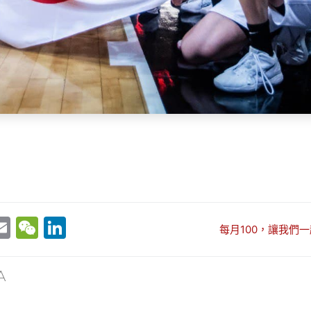
E
W
Li
每月100，讓我們一
w
m
e
n
t
ai
C
k
A
r
l
h
e