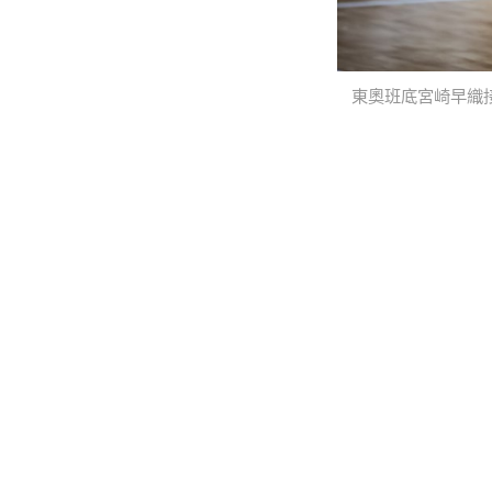
東奧班底宮崎早織