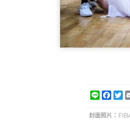
Li
F
T
n
a
e
c
it
封面照片：FIB
e
e