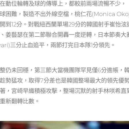
在動位輪轉及球的傳導上，都較前兩場流暢不少，
困難，製造不出外線空檔，桃仁花(Monica Okoy
開到12分。對戰紐西蘭單場29分的韓國射手崔怡泫
、姜藝瑟在第二節聯合開轟一度逆轉，日本節奏大亂
mawari)三分止血追平，兩節打完日本隊1分領先。
整仍未回穩，第三節大當機團隊罕見僅6分進帳，
趁勢猛攻，取得7分差也是韓國整場最大的領先優
著，宮崎早織積極攻擊，整場沉默的射手林咲希直
重新翻轉比數。