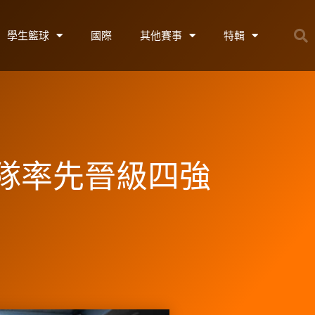
學生籃球
國際
其他賽事
特輯
隊率先晉級四強