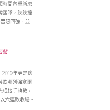
短時間內重新磨
韓國隊，跌跌撞
先晉級四強，並
西蘭
2019年更是慘
與歐洲列強塞爾
先珉接手執教，
決以六連敗收場。