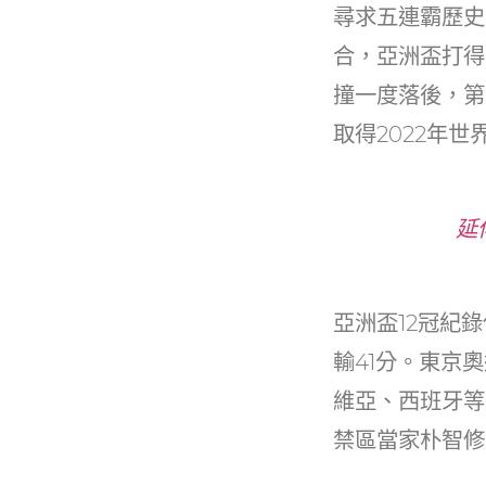
b
尋求五連霸歷史
o
合，亞洲盃打得
o
撞一度落後，第
k
取得2022年
延
亞洲盃12冠紀
輸41分。東京
維亞、西班牙等
禁區當家朴智修