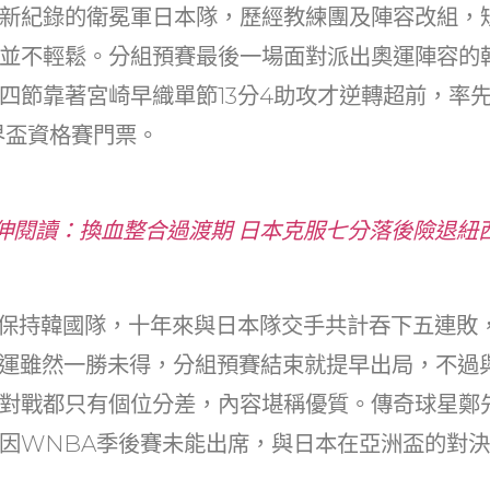
at
dI
新紀錄的衛冕軍日本隊，歷經教練團及陣容改組，
n
並不輕鬆。分組預賽最後一場面對派出奧運陣容的
四節靠著宮崎早織單節13分4助攻才逆轉超前，率
世界盃資格賽門票。
伸閱讀：換血整合過渡期 日本克服七分落後險退紐
錄保持韓國隊，十年來與日本隊交手共計吞下五連敗，
奧運雖然一勝未得，分組預賽結束就提早出局，不過
對戰都只有個位分差，內容堪稱優質。傳奇球星鄭
因WNBA季後賽未能出席，與日本在亞洲盃的對