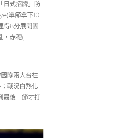
「日式招牌」防
e)單節拿下10
連得8分展開團
，赤穗(
韓國隊兩大台柱
勢；戰況白熱化
到最後一節才打