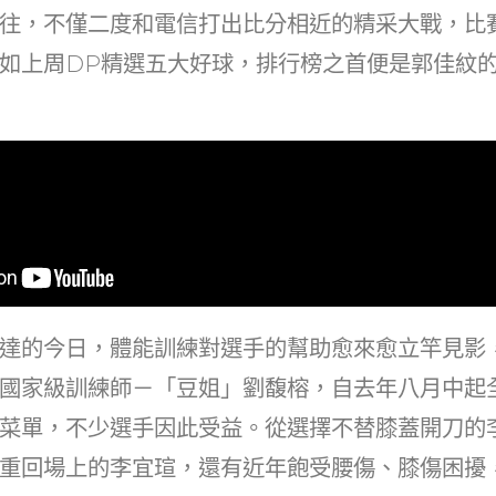
at
dI
往，不僅二度和電信打出比分相近的精采大戰，比
n
如上周DP精選五大好球，排行榜之首便是郭佳紋
達的今日，體能訓練對選手的幫助愈來愈立竿見影
國家級訓練師－「豆姐」劉馥榕，自去年八月中起
菜單，不少選手因此受益。從選擇不替膝蓋開刀的
重回場上的李宜瑄，還有近年飽受腰傷、膝傷困擾