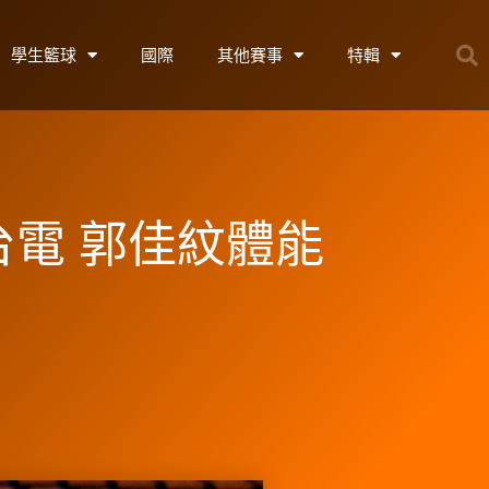
學生籃球
國際
其他賽事
特輯
台電 郭佳紋體能