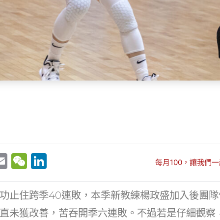
E
W
Li
每月100，讓我們一
w
m
e
n
t
ai
C
k
功止住跨季40連敗，本季新教練楊政盛加入後團隊
r
l
h
e
直未獲改善，苦吞開季六連敗。不過若是仔細觀察