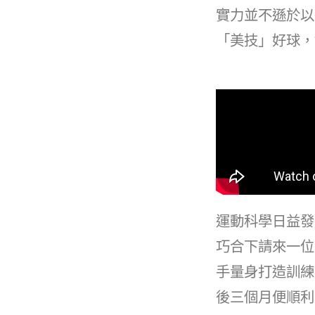
b
實力並不遜於以
o
「美技」好球，
o
k
運動科學日益發
巧合下請來一位
手量身打造訓練
後三個月便順利