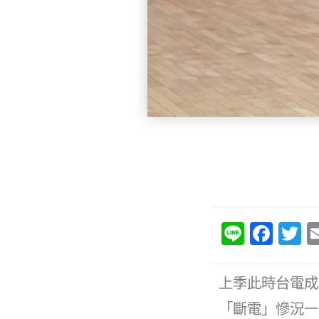
Li
F
T
n
a
e
c
it
上季此時台電成
e
e
「斷電」慘況一