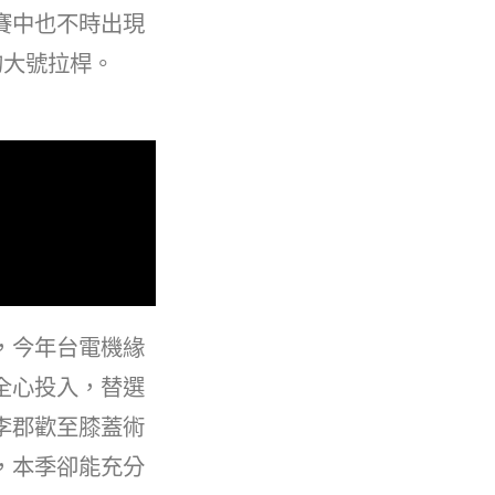
賽中也不時出現
的大號拉桿。
，今年台電機緣
全心投入，替選
李郡歡至膝蓋術
，本季卻能充分