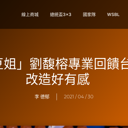
線上商城
總統盃3×3
國家隊
WSBL
豆姐」劉馥榕專業回饋
改造好有感
李 德郁
2021 / 04 / 30