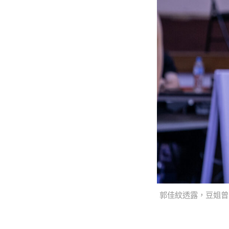
郭佳紋透露，豆姐曾