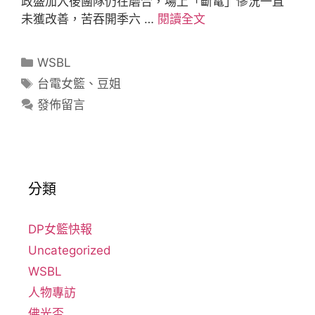
政盛加入後團隊仍在磨合，場上「斷電」慘況一直
未獲改善，苦吞開季六 …
閱讀全文
WSBL
台電女籃
、
豆姐
發佈留言
分類
DP女籃快報
Uncategorized
WSBL
人物專訪
佛光盃