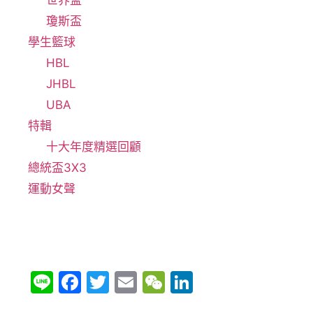
世界盃
瓊斯盃
學生籃球
HBL
JHBL
UBA
特輯
十大年度精選回顧
總統盃3X3
運動女聲
Li
F
T
E
W
Li
n
a
w
m
e
n