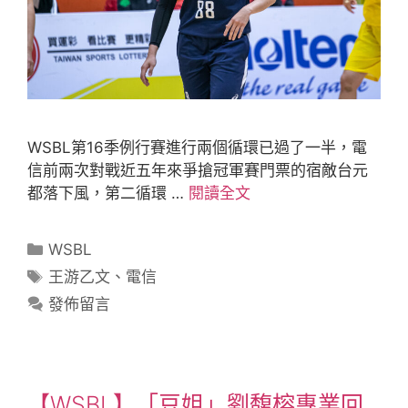
WSBL第16季例行賽進行兩個循環已過了一半，電
信前兩次對戰近五年來爭搶冠軍賽門票的宿敵台元
都落下風，第二循環 …
閱讀全文
WSBL
王游乙文
、
電信
發佈留言
【WSBL】「豆姐」劉馥榕專業回