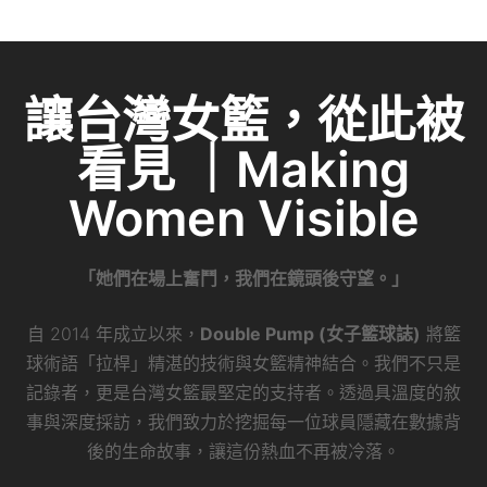
e
c
itt
ai
C
k
e
er
l
h
e
b
at
dI
讓台灣女籃，從此被
o
n
看見 ｜Making
o
k
Women Visible
「她們在場上奮鬥，我們在鏡頭後守望。」
自 2014 年成立以來，
Double Pump (女子籃球誌)
將籃
球術語「拉桿」精湛的技術與女籃精神結合。我們不只是
記錄者，更是台灣女籃最堅定的支持者。透過具溫度的敘
事與深度採訪，我們致力於挖掘每一位球員隱藏在數據背
後的生命故事，讓這份熱血不再被冷落。