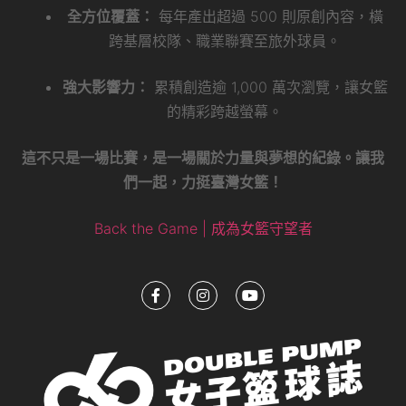
全方位覆蓋：
每年產出超過 500 則原創內容，橫
跨基層校隊、職業聯賽至旅外球員。
強大影響力：
累積創造逾 1,000 萬次瀏覽，讓女籃
的精彩跨越螢幕。
這不只是一場比賽，是一場關於力量與夢想的紀錄。讓我
們一起，力挺臺灣女籃！
Back the Game | 成為女籃守望者