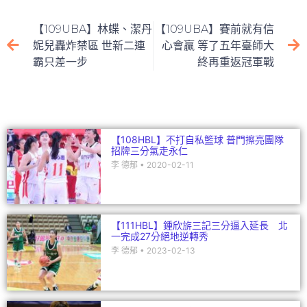
e
c
itt
ai
C
k
e
er
l
h
e
【109UBA】林蝶、潔丹
【109UBA】賽前就有信
b
at
dI
妮兒轟炸禁區 世新二連
心會贏 等了五年臺師大
霸只差一步
終再重返冠軍戰
o
n
o
k
【108HBL】不打自私籃球 普門擦亮團隊
招牌三分氣走永仁
李 德郁
2020-02-11
【111HBL】鍾欣旂三記三分逼入延長 北
一完成27分絕地逆轉秀
李 德郁
2023-02-13