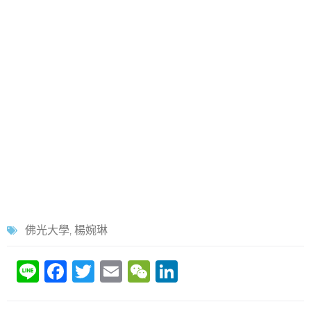
佛光大學
,
楊婉琳
Li
F
T
E
W
Li
n
a
w
m
e
n