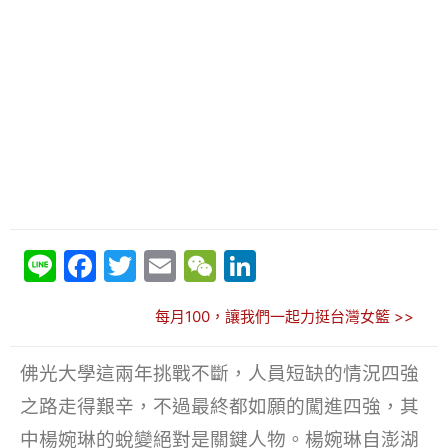
Li
F
T
E
W
Li
n
a
w
m
e
n
每月100，讓我們一起力挺台灣女籃 >>
e
c
itt
ai
C
k
e
er
l
h
e
佛光大學這兩年挑戰不斷，人員短缺的情況四強
b
at
dI
之路走得艱辛，不過最終都如願的闖進四強，其
o
n
中楊婉琳的蛻變絕對是關鍵人物。楊婉琳自澎湖