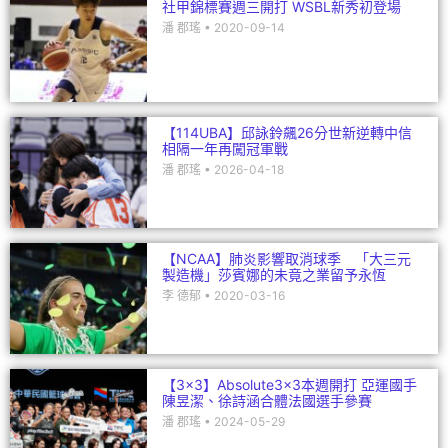
社甲錦標賽週三開打 WSBL新秀初登場
潘 郡瑤
2020-09-14
【114UBA】邱詠鈴飆26分世新逆轉中信
相隔一年再闖冠軍戰
潘 郡瑤
2026-04-18
【NCAA】肺炎影響取消球季 「大三元
製造機」莎賓娜的未竟之業留予永恆
李 德郁
2020-03-16
【3×3】Absolute3x3本週開打 亞運國手
陳昱潔、徐詩涵合體法國選手參賽
潘 郡瑤
2024-05-29