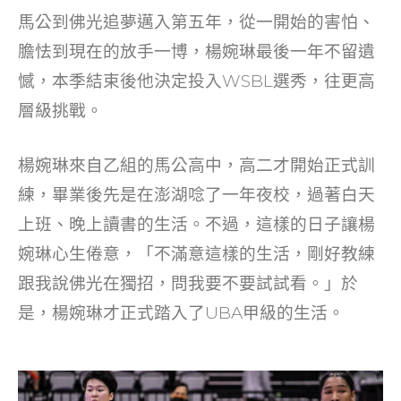
o
馬公到佛光追夢邁入第五年，從一開始的害怕、
k
膽怯到現在的放手一博，楊婉琳最後一年不留遺
憾，本季結束後他決定投入WSBL選秀，往更高
層級挑戰。
楊婉琳來自乙組的馬公高中，高二才開始正式訓
練，畢業後先是在澎湖唸了一年夜校，過著白天
上班、晚上讀書的生活。不過，這樣的日子讓楊
婉琳心生倦意，「不滿意這樣的生活，剛好教練
跟我說佛光在獨招，問我要不要試試看。」於
是，楊婉琳才正式踏入了UBA甲級的生活。