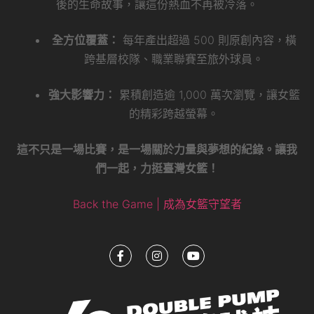
後的生命故事，讓這份熱血不再被冷落。
全方位覆蓋：
每年產出超過 500 則原創內容，橫
跨基層校隊、職業聯賽至旅外球員。
強大影響力：
累積創造逾 1,000 萬次瀏覽，讓女籃
的精彩跨越螢幕。
這不只是一場比賽，是一場關於力量與夢想的紀錄。讓我
們一起，力挺臺灣女籃！
Back the Game | 成為女籃守望者