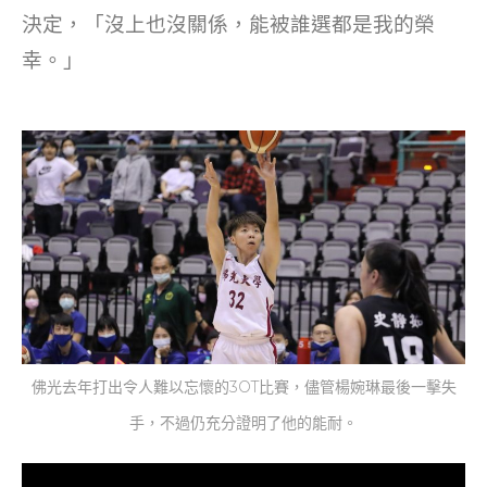
決定，「沒上也沒關係，能被誰選都是我的榮
幸。」
佛光去年打出令人難以忘懷的3OT比賽，儘管楊婉琳最後一擊失
手，不過仍充分證明了他的能耐。