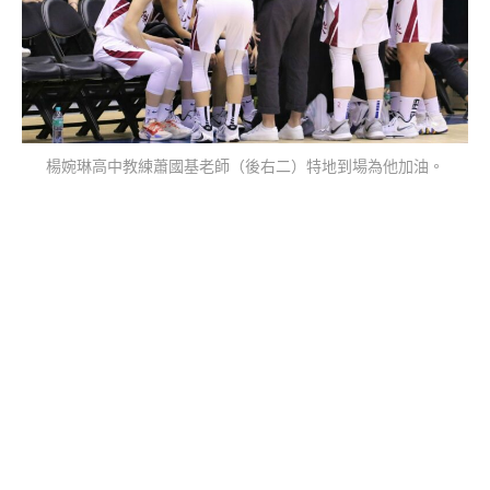
楊婉琳高中教練蕭國基老師（後右二）特地到場為他加油。