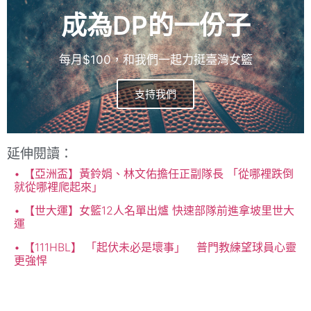
成為DP的一份子
每月$100，和我們一起力挺臺灣女籃
支持我們
延伸閱讀：
【亞洲盃】黃鈴娟、林文佑擔任正副隊長 「從哪裡跌倒
就從哪裡爬起來」
【世大運】女籃12人名單出爐 快速部隊前進拿坡里世大
運
【111HBL】 「起伏未必是壞事」 普門教練望球員心靈
更強悍