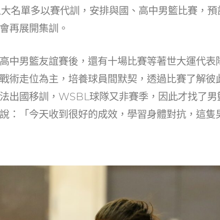
at
dI
人大名單多以賽代訓，安排與國、高中男籃比賽，預計
n
會再展開集訓。
高中男籃友誼賽後，還有十場比賽等著世大運代表
戰術走位為主，培養球員間默契，透過比賽了解彼
法出國移訓，WSBL球隊又非賽季，因此才找了男
說：「今天收到很好的成效，學習身體對抗，這隻