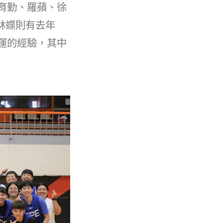
育勤、羅蘋、徐
林蝶則有去年
大運的經驗，其中