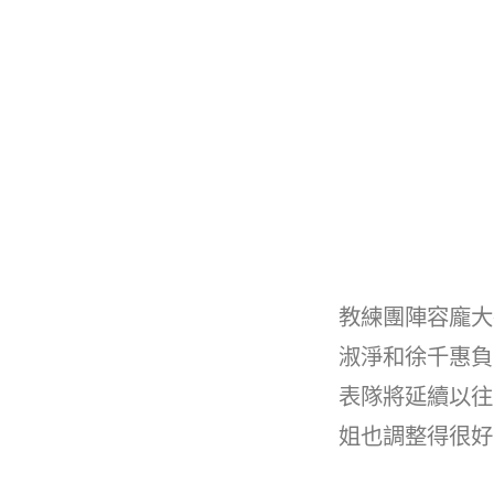
教練團陣容龐大
淑淨和徐千惠負
表隊將延續以往
姐也調整得很好