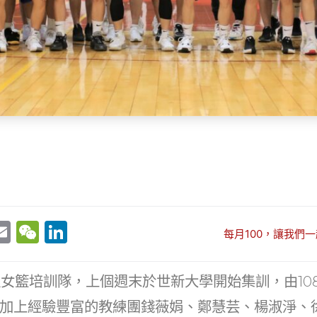
E
W
Li
每月100，讓我們一
w
m
e
n
t
ai
C
k
大運女籃培訓隊，上個週末於世新大學開始集訓，由10
r
l
h
e
加上經驗豐富的教練團錢薇娟、鄭慧芸、楊淑淨、