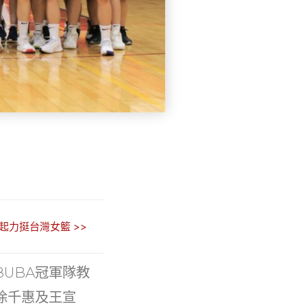
起力挺台灣女籃 >>
8UBA冠軍隊教
徐千惠及王宣