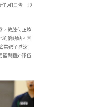
11月1日告一段
隊，教練何正峰
此的優缺點。因
籃當靶子隊練
男籃與國外隊伍