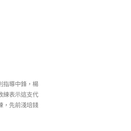
則指導中鋒，楊
教練表示這支代
練，先前淺培錢