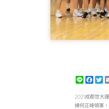
Li
F
T
n
a
e
c
it
2021成都世
e
e
練何正峰領軍，