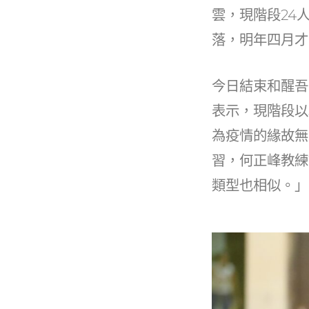
b
雲，現階段24
o
落，明年四月才
o
k
今日結束和醒吾
表示，現階段以
為疫情的緣故無
習，何正峰教練
類型也相似。」