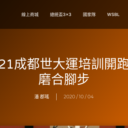
線上商城
總統盃3×3
國家隊
WSBL
21成都世大運培訓開
磨合腳步
潘 郡瑤
2020 / 10 / 04