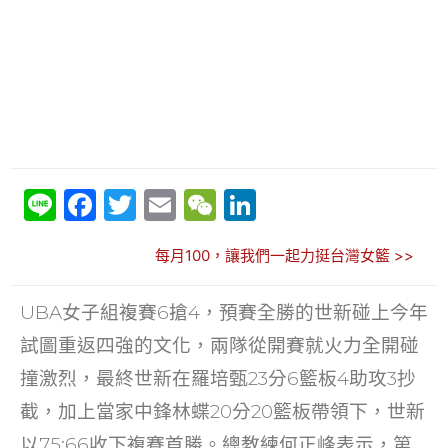
Li
F
T
E
W
Li
n
a
w
m
e
n
每月100，讓我們一起力挺台灣女籃 >>
e
c
itt
ai
C
k
e
er
l
h
e
UBA女子組複賽6搶4，預賽全勝的世新碰上今年
b
at
dI
試圖重返四強的文化，兩隊從開賽就火力全開碰
o
n
撞激烈，最終世新在羅培甄23分6籃板4助攻3抄
o
截，加上當家中鋒林蝶20分20籃板帶領下，世新
k
以75:66收下複賽首勝。總教練何正峰表示，第