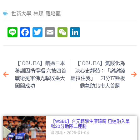
世新大學
,
林蝶
,
羅培甄
Li
F
T
E
W
Li
n
a
w
m
e
n
e
c
itt
ai
C
k
e
er
l
h
e
【108UBA】錯過日本
【108UBA】氣餒化為
b
at
dI
移訓因禍得福 六搶四首
決心史靜茹：「謝謝錢
戰衛冕軍佛光擊敗臺大
姐拉住我」 21分17籃板
o
n
闖關成功
霸氣助北市大首勝
o
k
【WSBL】台元轉學生廖瑋晴 迅速融入單
場20分助隊二連勝
潘 郡瑤
2025-01-04