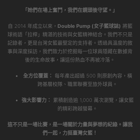
「她們在場上奮鬥，我們在鏡頭後守望。」
自 2014 年成立以來，
Double Pump (女子籃球誌)
將籃
球術語「拉桿」精湛的技術與女籃精神結合。我們不只是
記錄者，更是台灣女籃最堅定的支持者。透過具溫度的敘
事與深度採訪，我們致力於挖掘每一位球員隱藏在數據背
後的生命故事，讓這份熱血不再被冷落。
全方位覆蓋：
每年產出超過 500 則原創內容，橫
跨基層校隊、職業聯賽至旅外球員。
強大影響力：
累積創造逾 1,000 萬次瀏覽，讓女籃
的精彩跨越螢幕。
這不只是一場比賽，是一場關於力量與夢想的紀錄。讓我
們一起，力挺臺灣女籃！