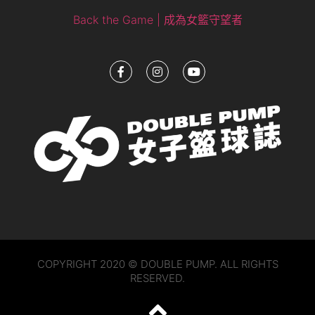
Back the Game | 成為女籃守望者
COPYRIGHT 2020 © DOUBLE PUMP. ALL RIGHTS
RESERVED.