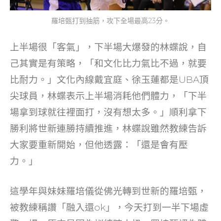
羅培甄打到抽筋，攻下全場最高23分。
上半場很「客氣」，下半場大爆發的林蝶說，自
己其實是有策略，「和文化比力氣比不過，就要
比耐力。」文化內線戴宜庭、徐玉蓮都是UBA頂
尖球員，林蝶表示上半場消耗他們體力，「下半
場拿到球就往裡面打，沒有想太多。」順利拿下
勝利將世新連勝持續推進，林蝶說雖然教練告訴
大家要重新開始，但他透露：「還是會有壓
力。」
這學年與妹妹羅培儀從佛光轉到世新的羅培甄，
被教練稱讚「融入還ok」，今天打到一半下場虛