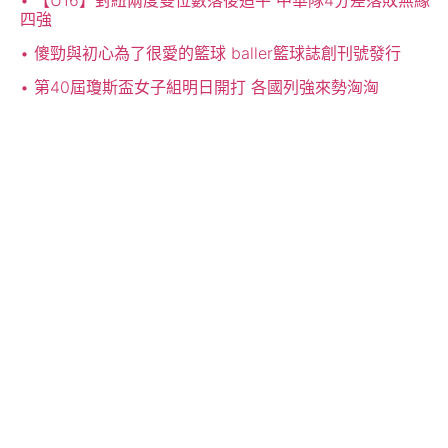
【U16】對紐兩度雙位數落後追平 中華隊4分差落敗無緣
四強
傻勁與初心為了很愛的籃球 baller籃球誌創刊號發行
第40屆瓊斯盃女子組明日開打 各國列強來勢洶洶