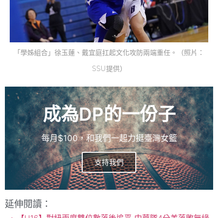
「學姊組合」徐玉蓮、戴宜庭扛起文化攻防兩端重任。（照片：
SSU提供）
成為DP的一份子
每月$100，和我們一起力挺臺灣女籃
支持我們
延伸閱讀：