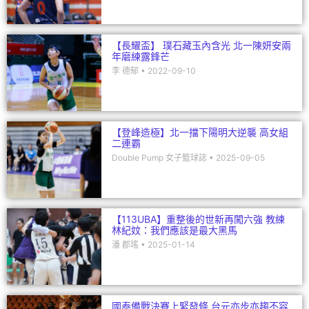
【長耀盃】 璞石藏玉內含光 北一陳妍安兩
年磨練露鋒芒
李 德郁
2022-09-10
【登峰造極】北一擋下陽明大逆襲 高女組
二連霸
Double Pump 女子籃球誌
2025-09-05
【113UBA】重整後的世新再闖六強 教練
林紀妏：我們應該是最大黑馬
潘 郡瑤
2025-01-14
國泰備戰決賽上緊發條 台元亦步亦趨不容