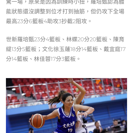
驚一場，原來是因為訓練時小扭，羅培甄認為體
能狀態還沒調整到位才打到抽筋，但仍攻下全場
最高23分6籃板4助攻3抄截2阻攻。
世新羅培甄23分4籃板、林蝶20分20籃板、陳育
緹13分5籃板；文化徐玉蓮18分14籃板、戴宜庭17
分14籃板、林佳蓉17分3籃板。