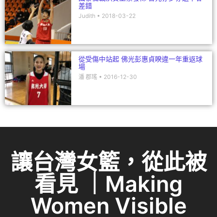
差錯
Judith
2018-03-22
從受傷中站起 佛光彭惠貞睽違一年重返球
場
潘 郡瑤
2016-12-30
讓台灣女籃，從此被
看見 ｜Making
Women Visible