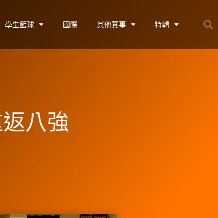
學生籃球
國際
其他賽事
特輯
重返八強