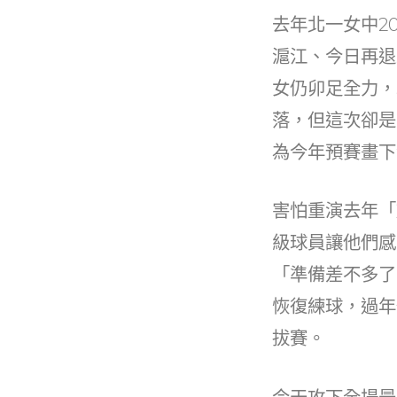
e
c
it
去年北一女中2
e
e
滬江、今日再退
b
女仍卯足全力，
o
落，但這次卻是
o
為今年預賽畫下
k
害怕重演去年「
級球員讓他們感
「準備差不多了
恢復練球，過年
拔賽。