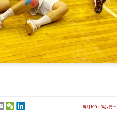
E
W
Li
每月100，讓我們一
w
m
e
n