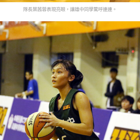
隊長葉茜蓉表現亮眼，讓雄中同學驚呼連連。