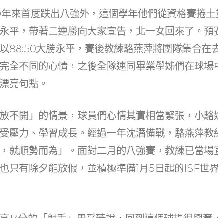
t
ai
C
k
0年來首度跌出八強外，這個學年他們從資格賽捲土
r
l
h
e
永平，帶著二連勝向大家宣告，北一女回來了。預
at
dI
以88:50大勝永平，賽後教練駱燕萍將團隊集合在
n
完全不同的心情，之後全隊連同畢業學姊們在球場
漂亮句點。
放不開」的情景，球員們心情其實相當緊張，小駱
受壓力、學習成長。經過一年沈潛備戰，駱燕萍教
，就順勢而為」。面對二月的八強賽，教練已當場宣
也只有除夕能放假，並積極準備1月5日起的ISF世