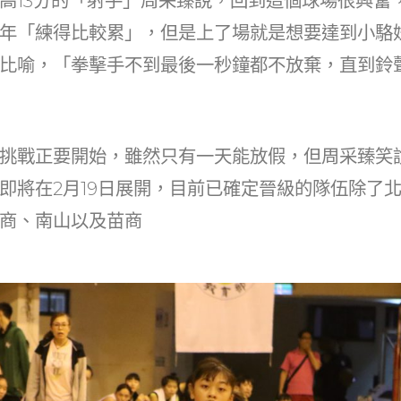
高13分的「射手」周采臻說，回到這個球場很興奮
年「練得比較累」，但是上了場就是想要達到小駱
比喻，「拳擊手不到最後一秒鐘都不放棄，直到鈴
挑戰正要開始，雖然只有一天能放假，但周采臻笑
即將在2月19日展開，目前已確定晉級的隊伍除了
商、南山以及苗商