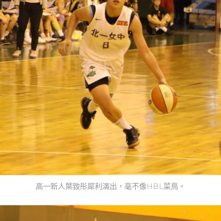
高一新人葉致彤犀利演出，毫不像HBL菜鳥。