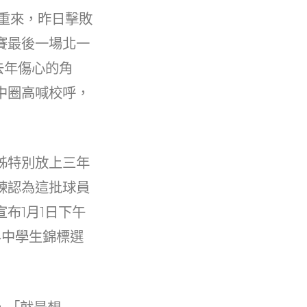
重來，昨日擊敗
賽最後一場北一
去年傷心的角
中圈高喊校呼，
姊特別放上三年
練認為這批球員
布1月1日下午
界中學生錦標選