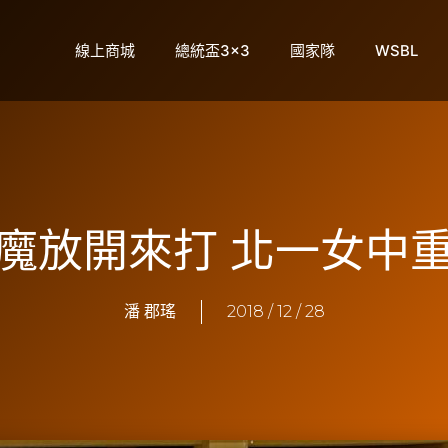
線上商城
總統盃3×3
國家隊
WSBL
魔放開來打 北一女中
潘 郡瑤
2018 / 12 / 28