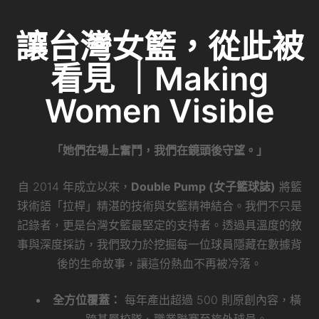
讓台灣女籃，從此被
看見 ｜Making
Women Visible
「她們在場上奮鬥，我們在鏡頭後守望。」
自 2014 年成立以來，
Double Pump (女子籃球誌)
將籃
球術語「拉桿」精湛的技術與女籃精神結合。我們不只是
記錄者，更是台灣女籃最堅定的支持者。透過具溫度的敘
事與深度採訪，我們致力於挖掘每一位球員隱藏在數據背
後的生命故事，讓這份熱血不再被冷落。
全方位覆蓋：
每年產出超過 500 則原創內容，橫
跨基層校隊、職業聯賽至旅外球員。