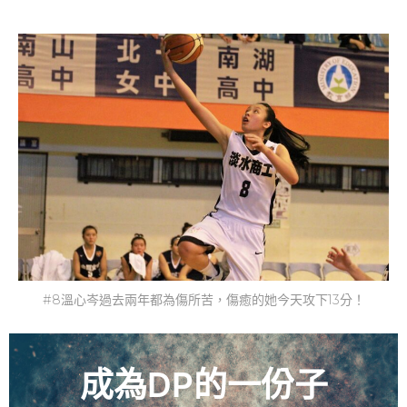
#8溫心岑過去兩年都為傷所苦，傷癒的她今天攻下13分！
成為DP的一份子