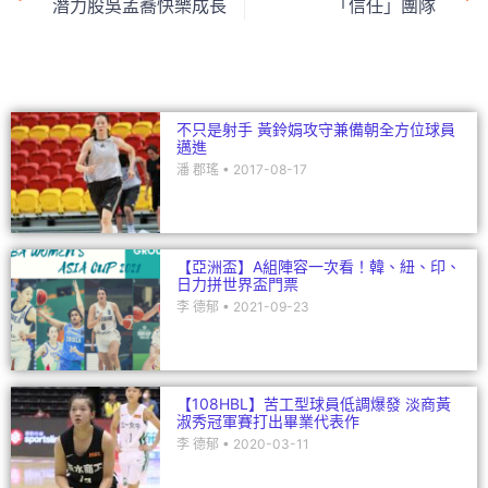
b
at
dI
潛力股吳孟蕎快樂成長
「信任」團隊
o
n
o
k
不只是射手 黃鈴娟攻守兼備朝全方位球員
邁進
潘 郡瑤
2017-08-17
【亞洲盃】A組陣容一次看！韓、紐、印、
日力拼世界盃門票
李 德郁
2021-09-23
【108HBL】苦工型球員低調爆發 淡商黃
淑秀冠軍賽打出畢業代表作
李 德郁
2020-03-11