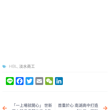
HBL
,
淡水商工
Li
F
T
E
W
Li
n
a
w
m
e
n
e
c
itt
ai
C
k
e
er
l
h
e
「一上場就開心」 世新
首重於心 南湖高中打造