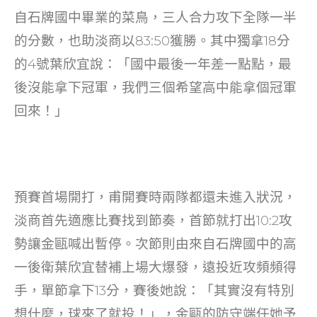
o
自石牌國中畢業的菜鳥，三人合力攻下全隊一半
k
的分數，也助淡商以83:50獲勝。其中獨拿18分
的4號葉欣宜說：「國中最後一年差一點點，最
後沒能拿下冠軍，我們三個希望高中能拿個冠軍
回來！」
預賽首場開打，甫開賽時兩隊都還未進入狀況，
淡商首先適應比賽找到節奏，首節就打出10:2攻
勢讓金甌喊出暫停。次節則由來自石牌國中的高
一後衛葉欣宜替補上場大爆發，遠投近攻頻頻得
手，單節拿下13分，賽後她說：「其實沒有特別
想什麼，球來了就投！」，金甌的防守端任她予