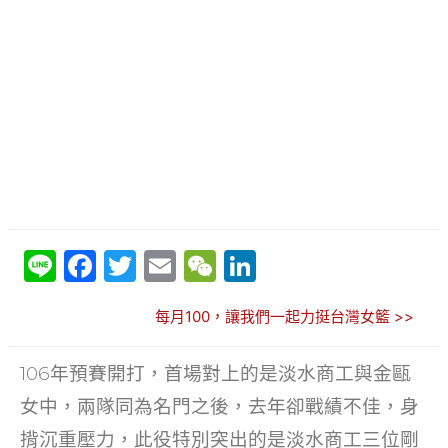
Li
F
T
E
W
Li
n
a
w
m
e
n
每月100，讓我們一起力挺台灣女籃 >>
e
c
itt
ai
C
k
e
er
l
h
e
106年預賽開打，首場對上的是淡水商工與金甌
b
at
dI
女中，兩隊同為名門之後，去年卻戰績不佳，身
o
n
揹沉重壓力，此役特別突出的是淡水商工三位剛