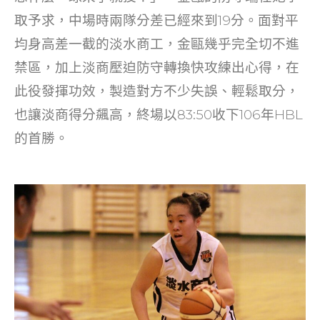
取予求，中場時兩隊分差已經來到19分。面對平
均身高差一截的淡水商工，金甌幾乎完全切不進
禁區，加上淡商壓迫防守轉換快攻練出心得，在
此役發揮功效，製造對方不少失誤、輕鬆取分，
也讓淡商得分飆高，終場以83:50收下106年HBL
的首勝。