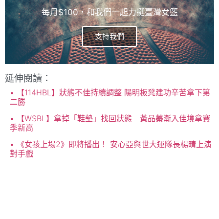
每月$100，和我們一起力挺臺灣女籃
支持我們
延伸閱讀：
【114HBL】狀態不佳持續調整 陽明板凳建功辛苦拿下第
二勝
【WSBL】拿掉「鞋墊」找回狀態 黃品蓁漸入佳境拿賽
季新高
《女孩上場2》即將播出！ 安心亞與世大運隊長楊晴上演
對手戲