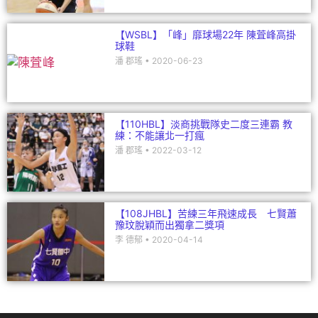
【WSBL】「峰」靡球場22年 陳萓峰高掛
球鞋
潘 郡瑤
2020-06-23
【110HBL】淡商挑戰隊史二度三連霸 教
練：不能讓北一打瘋
潘 郡瑤
2022-03-12
【108JHBL】苦練三年飛速成長 七賢蕭
豫玟脫穎而出獨拿二獎項
李 德郁
2020-04-14