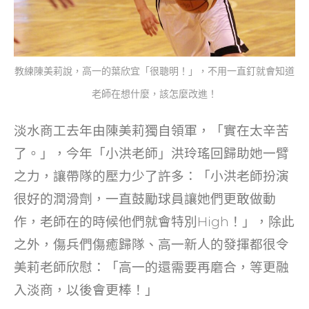
教練陳美莉說，高一的葉欣宜「很聰明！」，不用一直釘就會知道
老師在想什麼，該怎麼改進！
淡水商工去年由陳美莉獨自領軍，「實在太辛苦
了。」，今年「小洪老師」洪玲瑤回歸助她一臂
之力，讓帶隊的壓力少了許多：「小洪老師扮演
很好的潤滑劑，一直鼓勵球員讓她們更敢做動
作，老師在的時候他們就會特別High！」，除此
之外，傷兵們傷癒歸隊、高一新人的發揮都很令
美莉老師欣慰：「高一的還需要再磨合，等更融
入淡商，以後會更棒！」