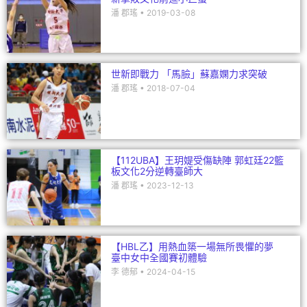
潘 郡瑤
2019-03-08
世新即戰力 「馬臉」蘇嘉嫻力求突破
潘 郡瑤
2018-07-04
【112UBA】王玥媞受傷缺陣 郭虹廷22籃
板文化2分逆轉臺師大
潘 郡瑤
2023-12-13
【HBL乙】用熱血築一場無所畏懼的夢
臺中女中全國賽初體驗
李 德郁
2024-04-15