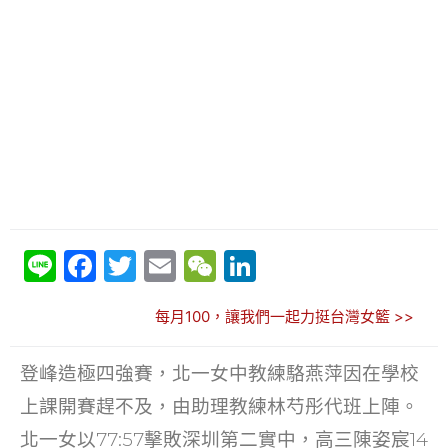
Li
F
T
E
W
Li
n
a
w
m
e
n
每月100，讓我們一起力挺台灣女籃 >>
e
c
itt
ai
C
k
e
er
l
h
e
登峰造極四強賽，北一女中教練駱燕萍因在學校
b
at
dI
上課開賽趕不及，由助理教練林芍彤代班上陣。
o
n
北一女以77:57擊敗深圳第二實中，高三陳姿宸14