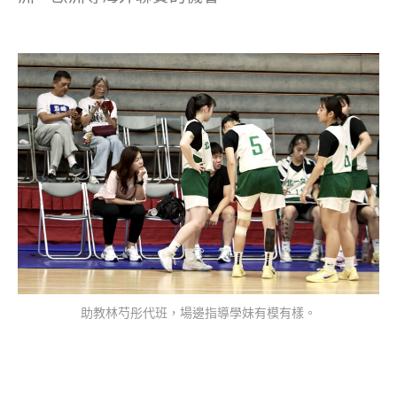
助教林芍彤代班，場邊指導學妹有模有樣。