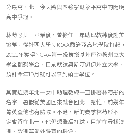
o
分最高，北一今天將與四強擊退永平高中的陽明
k
高中爭冠。
林芍彤北一畢業後，曾擔任一年助理教練後赴美
追夢，從社區大學NJCAA喬治亞高地學院打起，
2022年獲得NCAA第一級肯塔基州摩海德州立大
學全額獎學金，目前就讀奧斯汀佩伊州立大學，
預計今年10月就可以拿到碩士學位。
其實這幾年北一女中助理教練一直掛著林芍彤的
名字，暑假從美國回來就會回北一幫忙，前幾年
菁英盃他也有隨隊。不過，新的賽季林芍彤不一
定會留在北一，他仍想繼續打球，目前在尋找澳
洲、歐洲等海外聯賽的機會。