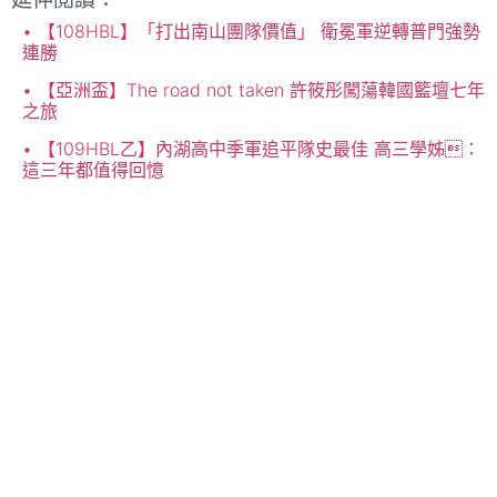
【108HBL】「打出南山團隊價值」 衛冕軍逆轉普門強勢
連勝
【亞洲盃】The road not taken 許筱彤闖蕩韓國籃壇七年
之旅
【109HBL乙】內湖高中季軍追平隊史最佳 高三學姊：
這三年都值得回憶