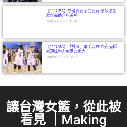
【111UBA】學會真正享受比賽 葉致彤生
涯新高助台科首勝
Judith
2022-11-18
【111UBA】「雙陳」聯手合攻41分 臺師
大頂住壓力擊退北市大
Judith
2023-02-19
讓台灣女籃，從此被
看見 ｜Making