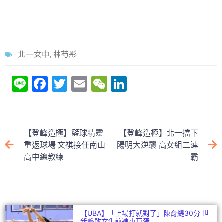
北一女中
,
林芍彤
Li
F
T
E
W
Li
n
a
w
m
e
n
e
c
itt
ai
C
k
e
er
l
h
e
【登峰造極】籃球精靈
【登峰造極】北一擋下
b
at
dI
重返球場 文祺接任南山
陽明大逆襲 高女組二連
高中總教練
霸
o
n
o
k
【UBA】「上場打就對了」陳育緹30分 世
新擊敗文化前進小巨蛋