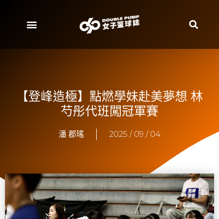
【登峰造極】點燃學妹赴美夢想 林
芍彤代班闖冠軍賽
潘 郡瑤
2025 / 09 / 04