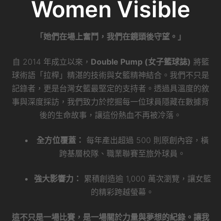
Women Visible
「她們在場上奮鬥，我們在鏡頭後守望。」
自 2014 年成立以來，
Double Pump (女子籃球誌)
將籃
球術語「拉桿」精湛的技術與女籃精神結合。我們不只是
記錄者，更是台灣女籃最堅定的支持者。透過具溫度的敘
事與深度採訪，我們致力於挖掘每一位球員隱藏在數據背
後的生命故事，讓這份熱血不再被冷落。
全方位覆蓋：
每年產出超過 500 則原創內容，橫
跨基層校隊、職業聯賽至旅外球員。
強大影響力：
累積創造逾 1,000 萬次瀏覽，讓女籃
的精彩跨越螢幕。
這不只是一場比賽，是一場關於力量與夢想的紀錄。讓我