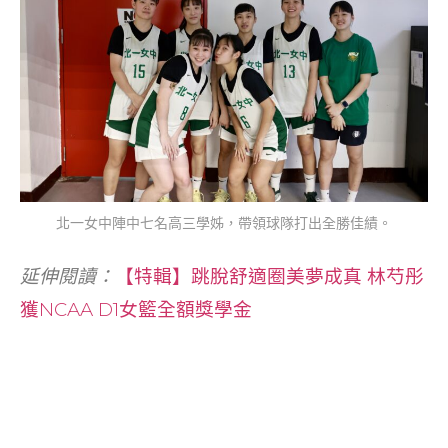
北一女中陣中七名高三學姊，帶領球隊打出全勝佳績。
延伸閱讀：
【特輯】跳脫舒適圈美夢成真 林芍彤
獲NCAA D1女籃全額獎學金