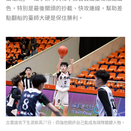
色，特別是最後關頭的抄截、快攻連線，幫助差
點翻船的臺師大硬是保住勝利。
古寶誼攻下生涯新高27分，四強他期許自己能成為球隊關鍵人物。