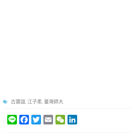
古寶誼
,
江子柔
,
臺灣師大
Li
F
T
E
W
Li
n
a
w
m
e
n