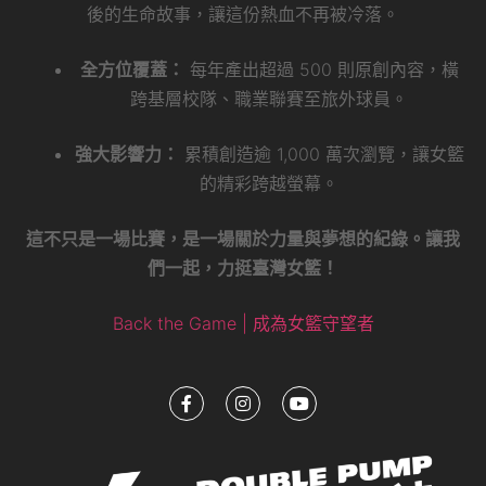
後的生命故事，讓這份熱血不再被冷落。
全方位覆蓋：
每年產出超過 500 則原創內容，橫
跨基層校隊、職業聯賽至旅外球員。
強大影響力：
累積創造逾 1,000 萬次瀏覽，讓女籃
的精彩跨越螢幕。
這不只是一場比賽，是一場關於力量與夢想的紀錄。讓我
們一起，力挺臺灣女籃！
Back the Game | 成為女籃守望者