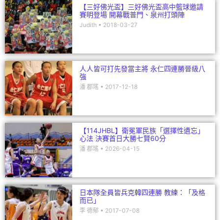
【三好佛光盃】三好佛光盃高中籃球邀請
賽明登場 開幕戰普門、泉州打頭陣
Judith
2018-03-27
人人皆可打先發當主將 永仁四連勝晉級八
強
潘 郡瑤
2017-12-18
【114JHBL】衛冕軍民族「選擇性遺忘」
心法 決賽首日大勝七賢60分
潘 郡瑤
2026-04-15
日本隊全員皆兵克韓四連勝 教練：「及格
而已」
李 德郁
2017-07-08