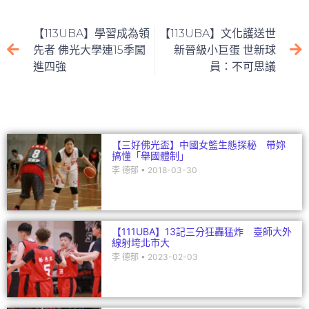
e
c
itt
ai
C
k
e
er
l
h
e
【113UBA】學習成為領
【113UBA】文化護送世
b
at
dI
先者 佛光大學連15季闖
新晉級小巨蛋 世新球
進四強
員：不可思議
o
n
o
k
【三好佛光盃】中國女籃生態探秘 帶妳
搞懂「舉國體制」
李 德郁
2018-03-30
【111UBA】13記三分狂轟猛炸 臺師大外
線射垮北市大
李 德郁
2023-02-03