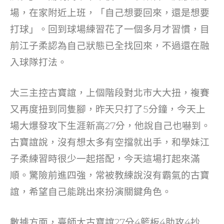
場，在家附近上班，「自己想要回來，還是想要
打球」。回到球場練習花了一個多月才習慣，目
前江子柔認為自己狀態已全找回來，不過還在融
入球隊打法。
大三主控古寶誼，上個階段對北市大大扭，複賽
又再度扭到同隻腳，昨天只打了5分鐘，今天上
場大爆發攻下生涯新高27分，他說自己也嚇到。
古寶誼說，沒有想太多有空擋就出手，和學妹江
子柔練習時很少一起搭配，今天這場打起來滿
順。驚險前進四強，常被教練說沒有霸氣的古寶
誼，希望自己能跳出來扮演關鍵角色。
數據方面，臺師大古寶誼27分4籃板4助攻4抄