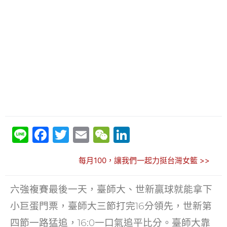
Li
F
T
E
W
Li
n
a
w
m
e
n
每月100，讓我們一起力挺台灣女籃 >>
e
c
itt
ai
C
k
e
er
l
h
e
六強複賽最後一天，臺師大、世新贏球就能拿下
b
at
dI
小巨蛋門票，臺師大三節打完16分領先，世新第
o
n
四節一路猛追，16:0一口氣追平比分。臺師大靠