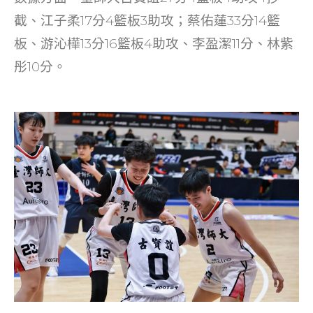
截、江子柔17分4籃板3助攻；蔡佑蓮33分14籃
板、游沁樺13分16籃板4助攻、李盈潔11分、林紫
彤10分。