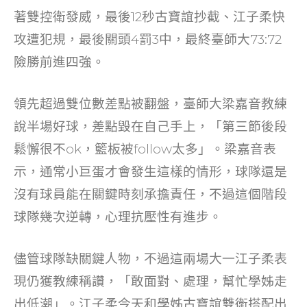
o
著雙控衛發威，最後12秒古寶誼抄截、江子柔快
k
攻遭犯規，最後關頭4罰3中，最終臺師大73:72
險勝前進四強。
領先超過雙位數差點被翻盤，臺師大梁嘉音教練
說半場好球，差點毀在自己手上，「第三節後段
鬆懈很不ok，籃板被follow太多」。梁嘉音表
示，通常小巨蛋才會發生這樣的情形，球隊還是
沒有球員能在關鍵時刻承擔責任，不過這個階段
球隊幾次逆轉，心理抗壓性有進步。
儘管球隊缺關鍵人物，不過這兩場大一江子柔表
現仍獲教練稱讚，「敢面對、處理，幫忙學姊走
出低潮」。江子柔今天和學姊古寶誼雙衛搭配出