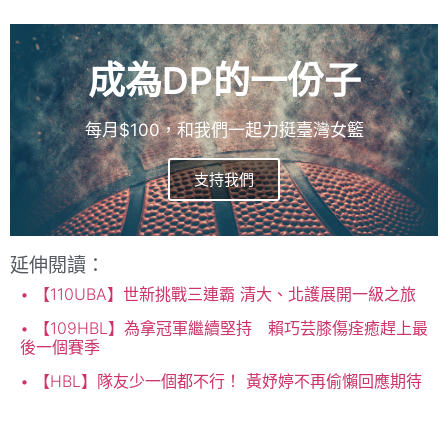
成為DP的一份子
每月$100，和我們一起力挺臺灣女籃
支持我們
延伸閱讀：
【110UBA】世新挑戰三連霸 清大、北護展開一級之旅
【109HBL】為拿冠軍繼續堅持 賴巧芸膝傷痊癒趕上最
後一個賽季
【HBL】隊友少一個都不行！ 黃妤婷不再偷懶回應期待