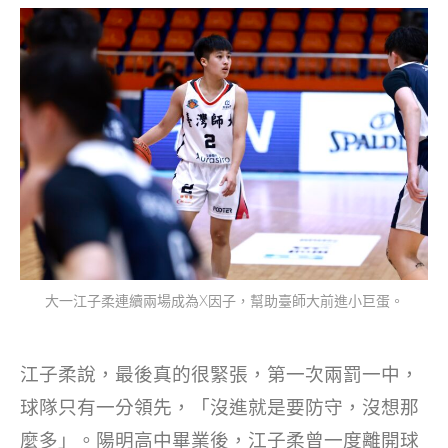
大一江子柔連續兩場成為X因子，幫助臺師大前進小巨蛋。
江子柔說，最後真的很緊張，第一次兩罰一中，
球隊只有一分領先，「沒進就是要防守，沒想那
麼多」。陽明高中畢業後，江子柔曾一度離開球