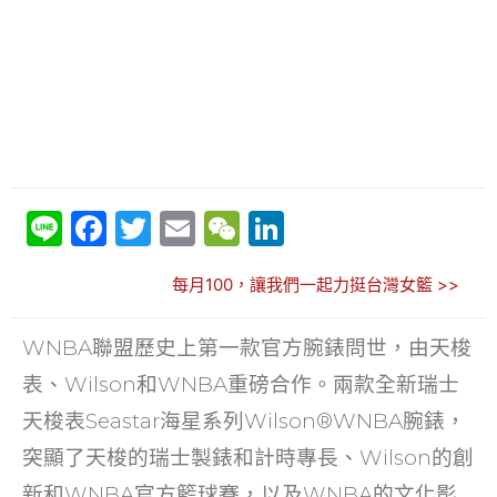
Li
F
T
E
W
Li
n
a
w
m
e
n
每月100，讓我們一起力挺台灣女籃 >>
e
c
itt
ai
C
k
e
er
l
h
e
WNBA聯盟歷史上第一款官方腕錶問世，由天梭
b
at
dI
表、Wilson和WNBA重磅合作。兩款全新瑞士
o
n
天梭表Seastar海星系列Wilson®WNBA腕錶，
o
突顯了天梭的瑞士製錶和計時專長、Wilson的創
k
新和WNBA官方籃球賽，以及WNBA的文化影