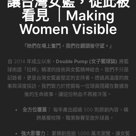
讓台灣女籃，從此被
看見 ｜Making
Women Visible
「她們在場上奮鬥，我們在鏡頭後守望。」
自 2014 年成立以來，
Double Pump (女子籃球誌)
將籃
球術語「拉桿」精湛的技術與女籃精神結合。我們不只是
記錄者，更是台灣女籃最堅定的支持者。透過具溫度的敘
事與深度採訪，我們致力於挖掘每一位球員隱藏在數據背
後的生命故事，讓這份熱血不再被冷落。
全方位覆蓋：
每年產出超過 500 則原創內容，橫
跨基層校隊、職業聯賽至旅外球員。
強大影響力：
累積創造逾 1,000 萬次瀏覽，讓女籃