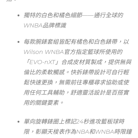
獨特的白色和橘色細節——通行全球的
WNBA品牌標識
每款腕錶套組皆配有橘色和白色錶帶，以
Wilson WNBA官方指定籃球所使用的
「EVO-nXT」合成皮材質製成，提供無與
倫比的柔軟觸感。快拆錶帶設計可自行輕
鬆快速更換，無需前往專櫃尋求協助或使
用任何工具輔助，舒適靈活設計是百搭實
用的關鍵要素。
單向旋轉錶圈上標記24秒進攻籃板球時
限，彰顯天梭表作為NBA和WNBA時限鐘