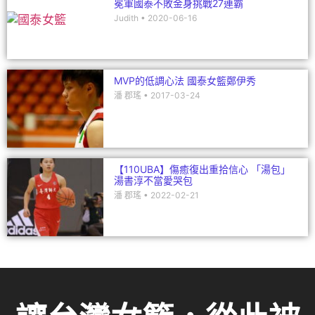
冕軍國泰不敗金身挑戰27連霸
Judith
2020-06-16
MVP的低調心法 國泰女籃鄭伊秀
潘 郡瑤
2017-03-24
【110UBA】傷癒復出重拾信心 「湯包」
湯書淳不當愛哭包
潘 郡瑤
2022-02-21