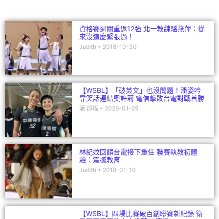
k
資格賽過關重返12強 北一教練駱燕萍：從
來沒這麼緊張過！
Judith
2018-10-30
【WSBL】「破英文」也沒問題！潘姿吟
靠笑話連結奧許莉 電信擊敗台電對戰首勝
潘 郡瑤
2026-01-25
林紀妏回饋台電接下重任 聯賽執教初體
驗：震撼教育
Judith
2018-01-10
【WSBL】四場比賽破百創聯賽新紀錄 衛