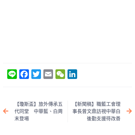
Li
F
T
E
W
Li
n
a
w
m
e
n
e
c
itt
ai
C
k
e
er
l
h
e
【瓊斯盃】旅外傳承五
【新聞稿】職籃工會理
b
at
dI
代同堂 中華藍、白周
事長曾文鼎訪視中華白
末登場
後勤支援待改善
o
n
o