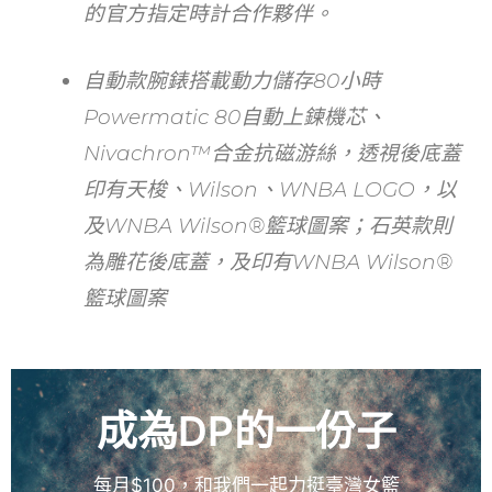
的官方指定時計合作夥伴。
自動款腕錶搭載動力儲存80小時
Powermatic 80自動上鍊機芯、
Nivachron™合金抗磁游絲，透視後底蓋
印有天梭、Wilson、WNBA LOGO，以
及WNBA Wilson®籃球圖案；石英款則
為雕花後底蓋，及印有WNBA Wilson®
籃球圖案
成為DP的一份子
每月$100，和我們一起力挺臺灣女籃