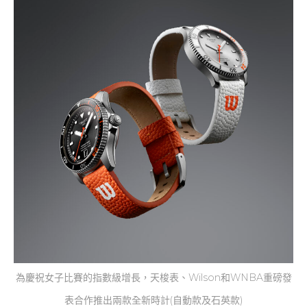
為慶祝女子比賽的指數級增長，天梭表、Wilson和WNBA重磅發
表合作推出兩款全新時計(自動款及石英款)