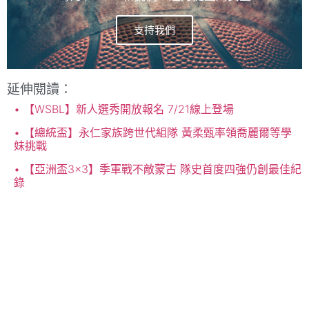
支持我們
延伸閱讀：
【WSBL】新人選秀開放報名 7/21線上登場
【總統盃】永仁家族跨世代組隊 黃柔甄率領喬麗爾等學
妹挑戰
【亞洲盃3×3】季軍戰不敵蒙古 隊史首度四強仍創最佳紀
錄