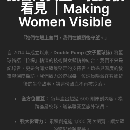
看見 ｜Making
Women Visible
「她們在場上奮鬥，我們在鏡頭後守望。」
自 2014 年成立以來，
Double Pump (女子籃球誌)
將籃
球術語「拉桿」精湛的技術與女籃精神結合。我們不只是
記錄者，更是台灣女籃最堅定的支持者。透過具溫度的敘
事與深度採訪，我們致力於挖掘每一位球員隱藏在數據背
後的生命故事，讓這份熱血不再被冷落。
全方位覆蓋：
每年產出超過 500 則原創內容，橫
跨基層校隊、職業聯賽至旅外球員。
強大影響力：
累積創造逾 1,000 萬次瀏覽，讓女籃
的精彩跨越螢幕。