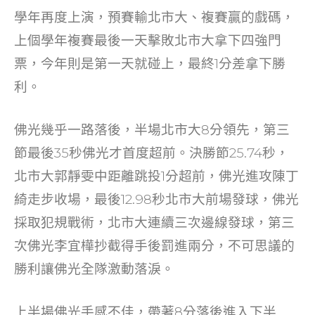
o
學年再度上演，預賽輸北市大、複賽贏的戲碼，
k
上個學年複賽最後一天擊敗北市大拿下四強門
票，今年則是第一天就碰上，最終1分差拿下勝
利。
佛光幾乎一路落後，半場北市大8分領先，第三
節最後35秒佛光才首度超前。決勝節25.74秒，
北市大郭靜雯中距離跳投1分超前，佛光進攻陳丁
綺走步收場，最後12.98秒北市大前場發球，佛光
採取犯規戰術，北市大連續三次邊線發球，第三
次佛光李宜樺抄截得手後罰進兩分，不可思議的
勝利讓佛光全隊激動落淚。
上半場佛光手感不佳，帶著8分落後進入下半