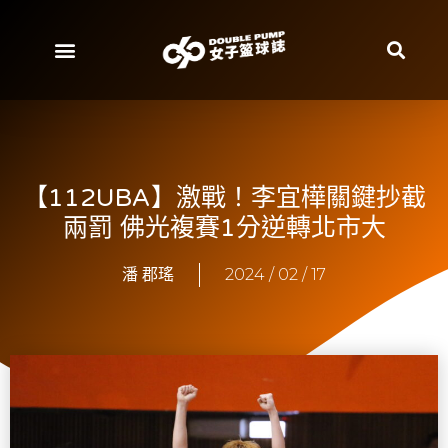
【112UBA】激戰！李宜樺關鍵抄截
兩罰 佛光複賽1分逆轉北市大
潘 郡瑤
2024 / 02 / 17