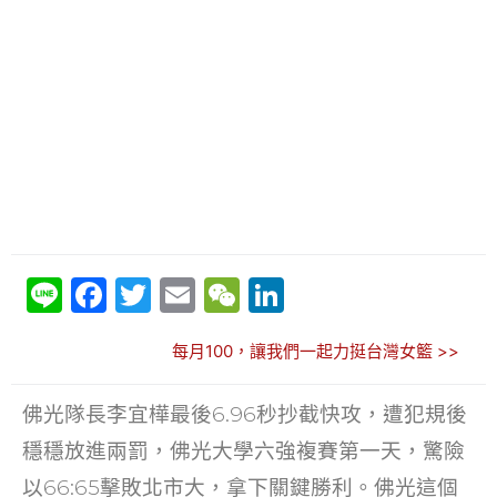
Li
F
T
E
W
Li
n
a
w
m
e
n
每月100，讓我們一起力挺台灣女籃 >>
e
c
itt
ai
C
k
e
er
l
h
e
佛光隊長李宜樺最後6.96秒抄截快攻，遭犯規後
b
at
dI
穩穩放進兩罰，佛光大學六強複賽第一天，驚險
o
n
以66:65擊敗北市大，拿下關鍵勝利。佛光這個