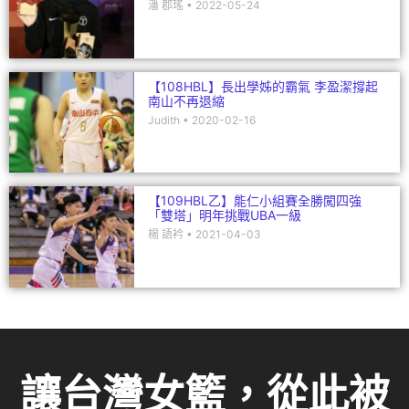
潘 郡瑤
2022-05-24
【108HBL】長出學姊的霸氣 李盈潔撐起
南山不再退縮
Judith
2020-02-16
【109HBL乙】能仁小組賽全勝闖四強
「雙塔」明年挑戰UBA一級
楊 語衿
2021-04-03
讓台灣女籃，從此被