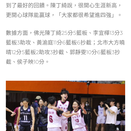
到了最好的回饋。陳丁綺說，很開心生涯新高，
更開心球隊能贏球，「大家都很希望進四強」。
數據方面，佛光陳丁綺25分5籃板、李宜樺13分3
籃板3助攻、黃渝庭11分6籃板6抄截；北市大方曉
晴12分5籃板2助攻3抄截、郭靜雯10分6籃板3抄
截、侯子映10分。