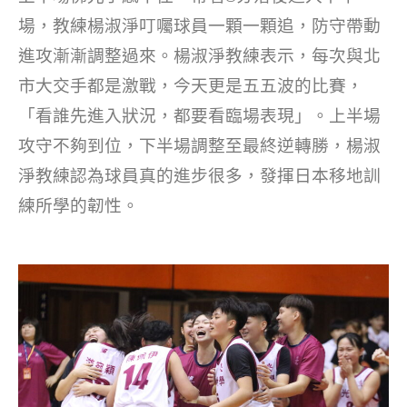
場，教練楊淑淨叮囑球員一顆一顆追，防守帶動
進攻漸漸調整過來。楊淑淨教練表示，每次與北
市大交手都是激戰，今天更是五五波的比賽，
「看誰先進入狀況，都要看臨場表現」。上半場
攻守不夠到位，下半場調整至最終逆轉勝，楊淑
淨教練認為球員真的進步很多，發揮日本移地訓
練所學的韌性。