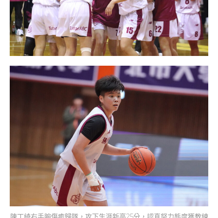
陳丁綺右手腕傷癒歸隊，攻下生涯新高25分，認真努力態度獲教練