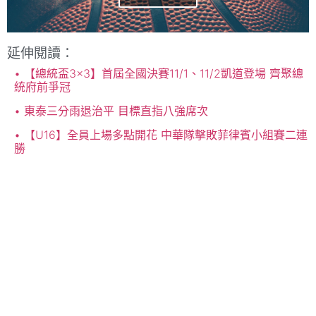
延伸閱讀：
【總統盃3×3】首屆全國決賽11/1、11/2凱道登場 齊聚總
統府前爭冠
東泰三分雨退治平 目標直指八強席次
【U16】全員上場多點開花 中華隊擊敗菲律賓小組賽二連
勝