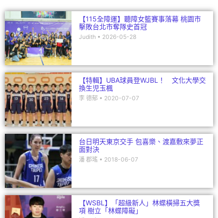
k
【115全障運】聽障女籃賽事落幕 桃園市
擊敗台北市奪隊史首冠
Judith
2026-05-28
【特輯】UBA球員登WJBL！ 文化大學交
換生児玉楓
李 德郁
2020-07-07
台日明天東京交手 包喜樂、渡嘉敷來夢正
面對決
潘 郡瑤
2018-06-07
【WSBL】「超級新人」林蝶橫掃五大獎
項 樹立「林蝶障礙」