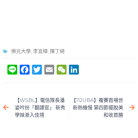
佛光大學
,
李宜樺
,
陳丁綺
Li
F
T
E
W
Li
n
a
w
m
e
n
e
c
itt
ai
C
k
e
er
l
h
e
【WSBL】電信隊長潘
【112UBA】複賽首場世
b
at
dI
姿吟扮「翻譯官」 新秀
新熱機慢 第四節擺脫美
學妹漸入佳境
和收首勝
o
n
o