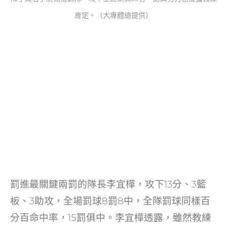
肯定。（大專體總提供）
罰進最關鍵兩罰的隊長李宜樺，攻下13分、3籃
板、3助攻，全場罰球8罰8中，全隊罰球同樣百
分百命中率，15罰俱中。李宜樺透露，雖然教練