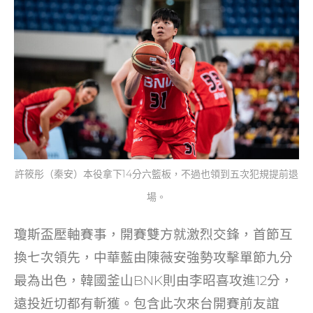
許筱彤（秦安）本役拿下14分六籃板，不過也領到五次犯規提前退
場。
瓊斯盃壓軸賽事，開賽雙方就激烈交鋒，首節互
換七次領先，中華藍由陳薇安強勢攻擊單節九分
最為出色，韓國釜山BNK則由李昭喜攻進12分，
遠投近切都有斬獲。包含此次來台開賽前友誼