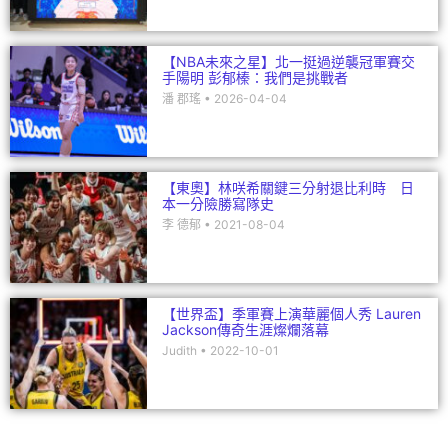
【NBA未來之星】北一挺過逆襲冠軍賽交
手陽明 彭郁榛：我們是挑戰者
潘 郡瑤
2026-04-04
【東奧】林咲希關鍵三分射退比利時 日
本一分險勝寫隊史
李 德郁
2021-08-04
【世界盃】季軍賽上演華麗個人秀 Lauren
Jackson傳奇生涯燦爛落幕
Judith
2022-10-01