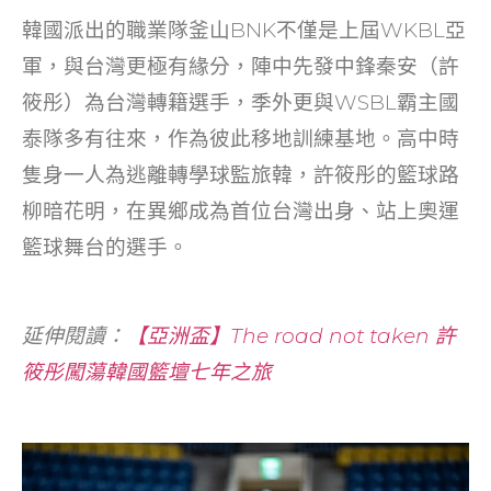
韓國派出的職業隊釜山BNK不僅是上屆WKBL亞
軍，與台灣更極有緣分，陣中先發中鋒秦安（許
筱彤）為台灣轉籍選手，季外更與WSBL霸主國
泰隊多有往來，作為彼此移地訓練基地。高中時
隻身一人為逃離轉學球監旅韓，許筱彤的籃球路
柳暗花明，在異鄉成為首位台灣出身、站上奧運
籃球舞台的選手。
延伸閱讀：
【亞洲盃】The road not taken 許
筱彤闖蕩韓國籃壇七年之旅