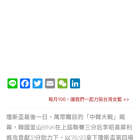
Li
F
T
E
W
Li
n
a
w
m
e
n
每月100，讓我們一起力挺台灣女籃 >>
e
c
itt
ai
C
k
e
er
l
h
e
瓊斯盃最後一日，萬眾矚目的「中韓大戰」揭
b
at
dI
幕，韓國釜山BNK在上屆聯賽三分后李昭喜犀利
o
n
進攻貢獻31分助力下，以76:93拿下瓊斯盃第四場