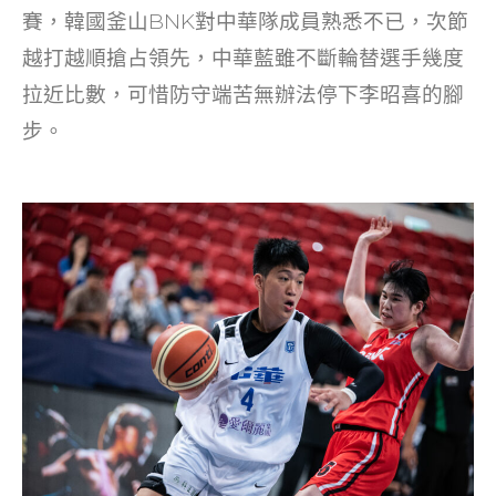
賽，韓國釜山BNK對中華隊成員熟悉不已，次節
越打越順搶占領先，中華藍雖不斷輪替選手幾度
拉近比數，可惜防守端苦無辦法停下李昭喜的腳
步。