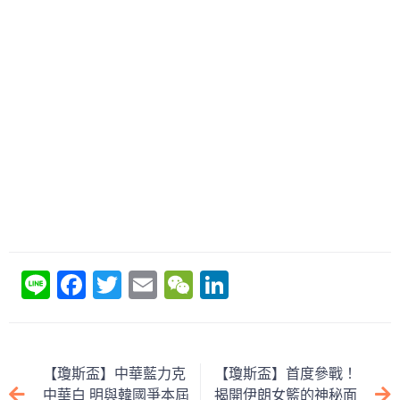
Li
F
T
E
W
Li
n
a
w
m
e
n
e
c
itt
ai
C
k
e
er
l
h
e
【瓊斯盃】中華藍力克
【瓊斯盃】首度參戰！
b
at
dI
中華白 明與韓國爭本屆
揭開伊朗女籃的神秘面