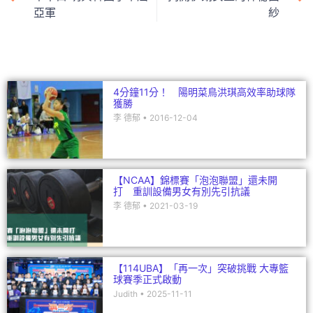
亞軍
紗
o
n
o
k
4分鐘11分！ 陽明菜鳥洪琪高效率助球隊
獲勝
李 德郁
2016-12-04
【NCAA】錦標賽「泡泡聯盟」還未開
打 重訓設備男女有別先引抗議
李 德郁
2021-03-19
【114UBA】「再一次」突破挑戰 大專籃
球賽季正式啟動
Judith
2025-11-11