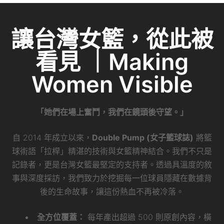
讓台灣女籃，從此被
看見 ｜Making
Women Visible
「她們在場上奮鬥，我們在鏡頭後守望。」
自 2014 年成立以來，
Double Pump (女子籃球誌)
將籃
球術語「拉桿」精湛的技術與女籃精神結合。我們不只是
記錄者，更是台灣女籃最堅定的支持者。透過具溫度的敘
事與深度採訪，我們致力於挖掘每一位球員隱藏在數據背
後的生命故事，讓這份熱血不再被冷落。
全方位覆蓋：
每年產出超過 500 則原創內容，橫