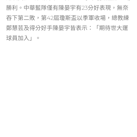
o
勝利。中華藍隊僅有陳晏宇有23分好表現，無奈
k
吞下第二敗，第42屆瓊斯盃以季軍收場，總教練
鄭慧芸及得分好手陳晏宇皆表示：「期待世大運
球員加入」。