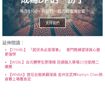
每月$100，和我們一起力挺臺灣女籃
支持我們
延伸閱讀：
【111HBL】 「起伏未必是壞事」 普門教練望球員心靈
更強悍
【WSBL】台元轉學生廖瑋晴 迅速融入單場20分助隊二
連勝
【WNBA】首位台裔美籍球員 金州女武神Kaitlyn Chen熱
身賽上場獲肯定