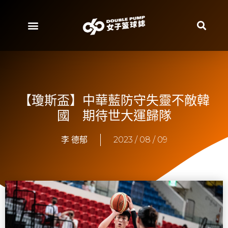
【瓊斯盃】中華藍防守失靈不敵韓
國 期待世大運歸隊
李 德郁
2023 / 08 / 09