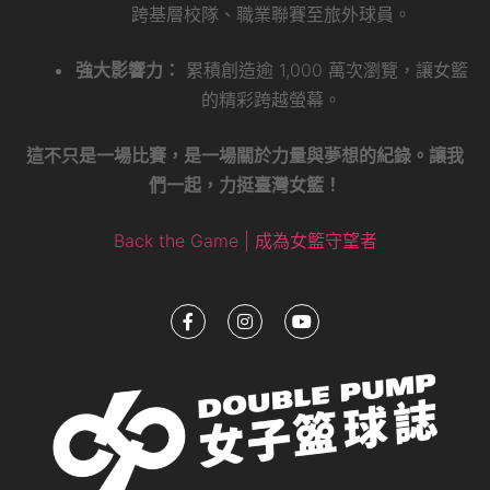
跨基層校隊、職業聯賽至旅外球員。
強大影響力：
累積創造逾 1,000 萬次瀏覽，讓女籃
的精彩跨越螢幕。
這不只是一場比賽，是一場關於力量與夢想的紀錄。讓我
們一起，力挺臺灣女籃！
Back the Game | 成為女籃守望者