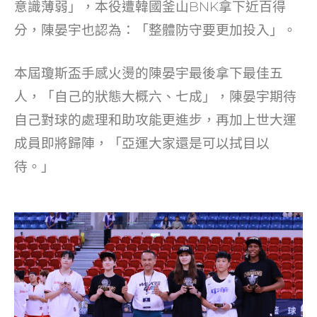
意識薄弱」，本役遭韓國釜山BNK拿下近百得
分，陳晏宇也認為：「整體防守要更加投入」。
本屆瓊斯盃手感火燙的陳晏宇最後拿下最佳五
人，「自己的狀態大概六、七成」，陳晏宇期待
自己對球的處理和助攻能更進步，再加上世大運
成員即將歸陣，「亞運大家還是可以拭目以
待。」