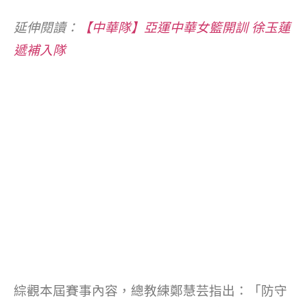
延伸閱讀：
【中華隊】亞運中華女籃開訓 徐玉蓮
遞補入隊
綜觀本屆賽事內容，總教練鄭慧芸指出：「防守