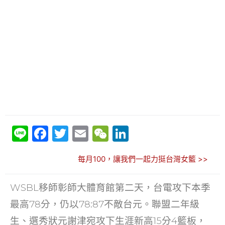
Li
F
T
E
W
Li
n
a
w
m
e
n
每月100，讓我們一起力挺台灣女籃 >>
e
c
itt
ai
C
k
e
er
l
h
e
WSBL移師彰師大體育館第二天，台電攻下本季
b
at
dI
最高78分，仍以78:87不敵台元。聯盟二年級
o
n
生、選秀狀元謝津宛攻下生涯新高15分4籃板，