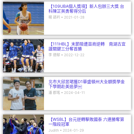
【109UBA個人獎項】新人包辦三大獎 台
科陳芷英勇奪得分后
楊 語衿
2021-01-28
【111HBL】末節險遭苗商逆轉 南湖古宜
諼關鍵三分奪首勝
李 德郁
2022-12-22
北市大邱昱珺獲D1華盛頓州大全額獎學金
下學期赴美追夢￼
潘 郡瑤
2024-04-11
【WSBL】台元逆轉擊敗國泰 六連勝奪第
一階段冠軍
Judith
2024-01-29