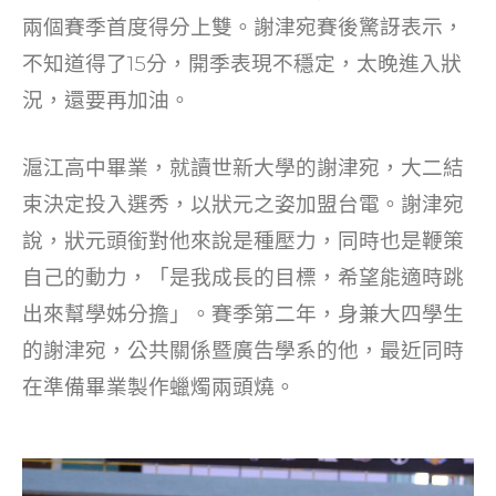
o
兩個賽季首度得分上雙。謝津宛賽後驚訝表示，
k
不知道得了15分，開季表現不穩定，太晚進入狀
況，還要再加油。
滬江高中畢業，就讀世新大學的謝津宛，大二結
束決定投入選秀，以狀元之姿加盟台電。謝津宛
說，狀元頭銜對他來說是種壓力，同時也是鞭策
自己的動力，「是我成長的目標，希望能適時跳
出來幫學姊分擔」。賽季第二年，身兼大四學生
的謝津宛，公共關係暨廣告學系的他，最近同時
在準備畢業製作蠟燭兩頭燒。