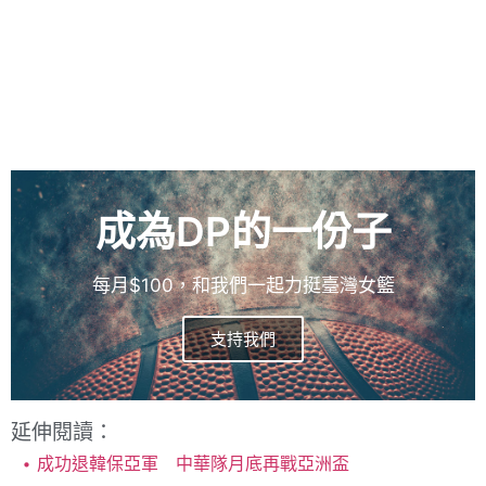
成為DP的一份子
每月$100，和我們一起力挺臺灣女籃
支持我們
延伸閱讀：
成功退韓保亞軍 中華隊月底再戰亞洲盃