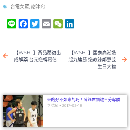
台電女籃
,
謝津宛
Li
F
T
E
W
Li
n
a
w
m
e
n
e
c
itt
ai
C
k
e
er
l
h
e
【WSBL】黃品蓁復出
【WSBL】國泰高潮迭
b
at
dI
成解藥 台元逆轉電信
起九連勝 送教練鄭慧芸
生日大禮
o
n
o
k
來的好不如來的巧！陳鈺君關鍵三分奪勝
李 德郁
2017-02-16