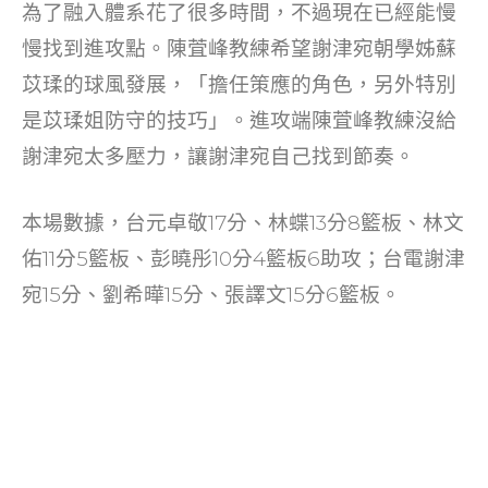
為了融入體系花了很多時間，不過現在已經能慢
慢找到進攻點。陳萓峰教練希望謝津宛朝學姊蘇
苡瑈的球風發展，「擔任策應的角色，另外特別
是苡瑈姐防守的技巧」。進攻端陳萓峰教練沒給
謝津宛太多壓力，讓謝津宛自己找到節奏。
本場數據，台元卓敬17分、林蝶13分8籃板、林文
佑11分5籃板、彭曉彤10分4籃板6助攻；台電謝津
宛15分、劉希曄15分、張譯文15分6籃板。