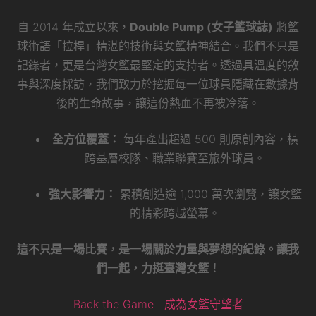
自 2014 年成立以來，
Double Pump (女子籃球誌)
將籃
球術語「拉桿」精湛的技術與女籃精神結合。我們不只是
記錄者，更是台灣女籃最堅定的支持者。透過具溫度的敘
事與深度採訪，我們致力於挖掘每一位球員隱藏在數據背
後的生命故事，讓這份熱血不再被冷落。
全方位覆蓋：
每年產出超過 500 則原創內容，橫
跨基層校隊、職業聯賽至旅外球員。
強大影響力：
累積創造逾 1,000 萬次瀏覽，讓女籃
的精彩跨越螢幕。
這不只是一場比賽，是一場關於力量與夢想的紀錄。讓我
們一起，力挺臺灣女籃！
Back the Game | 成為女籃守望者