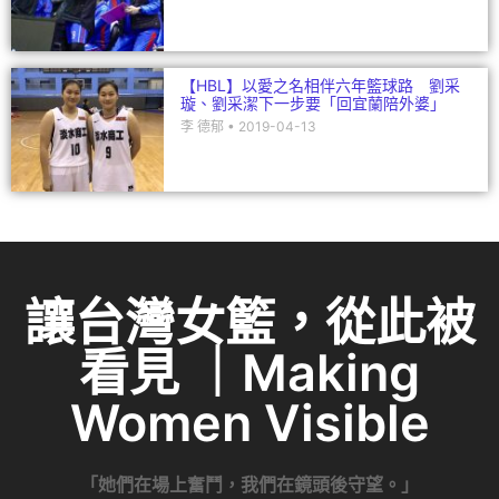
【HBL】以愛之名相伴六年籃球路 劉采
璇、劉采潔下一步要「回宜蘭陪外婆」
李 德郁
2019-04-13
讓台灣女籃，從此被
看見 ｜Making
Women Visible
「她們在場上奮鬥，我們在鏡頭後守望。」