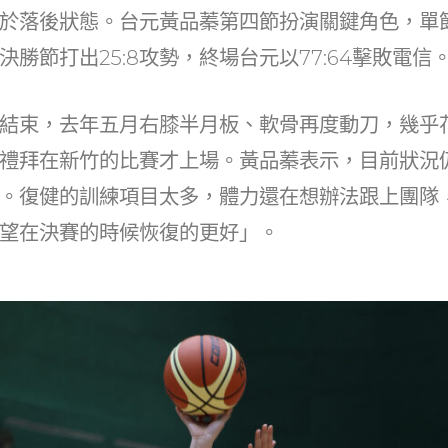
at
dI
於落後狀態。台元黃品蓁第四節扮演關鍵角色，單
n
勝節打出25:8攻勢，終場台元以77:64擊敗電信
結束，去年五月右膝半月板、軟骨再度動刀，幾乎
禮拜在新竹的比賽才上場。黃品蓁表示，目前狀況
。復健的訓練項目太多，體力還在想辦法跟上團隊
望在決賽的時候恢復的更好」。