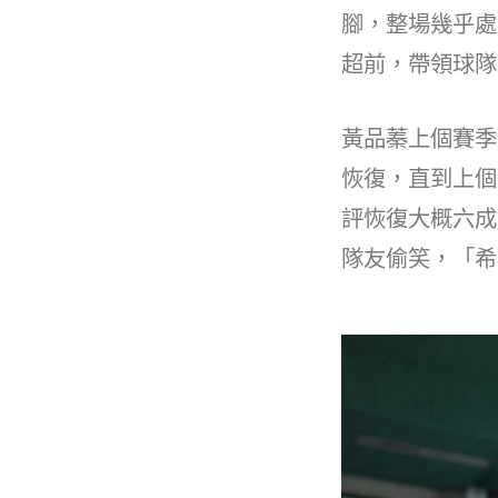
b
腳，整場幾乎處
o
超前，帶領球隊決
o
k
黃品蓁上個賽季
恢復，直到上個
評恢復大概六成
隊友偷笑，「希