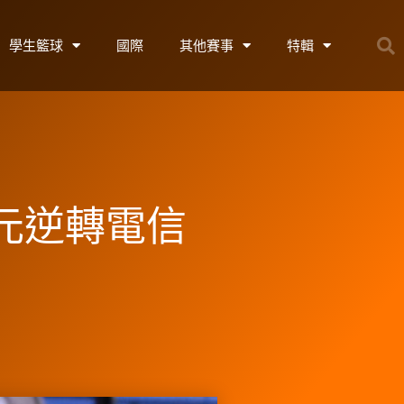
學生籃球
國際
其他賽事
特輯
台元逆轉電信