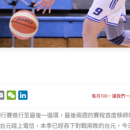
E
W
Li
每月100，讓我們一
w
m
e
n
t
ai
C
k
L例行賽進行至最後一循環，最後兩週的賽程首度移
r
l
h
e
台元碰上電信，本季已經吞下對戰兩敗的台元，今