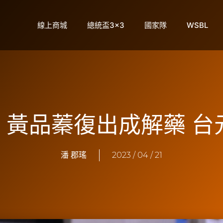
線上商城
總統盃3×3
國家隊
WSBL
】黃品蓁復出成解藥 
潘 郡瑤
2023 / 04 / 21