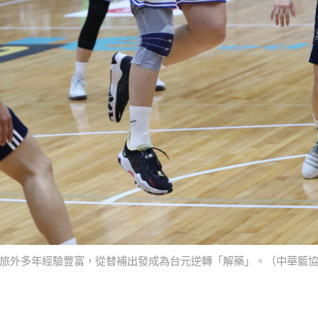
旅外多年經驗豐富，從替補出發成為台元逆轉「解藥」。（中華籃