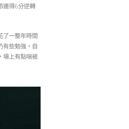
節連得6分逆轉
。
花了一整年時間
仍有些勉強，自
，場上有點喘被