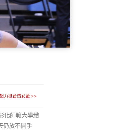
起力挺台灣女籃 >>
師彰化師範大學體
天仍放不開手