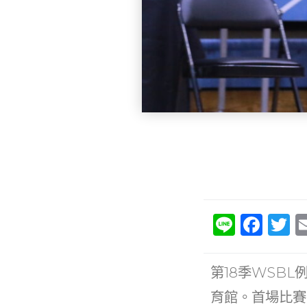
Li
F
T
n
a
e
c
it
第18季WSB
e
e
育館。首場比賽