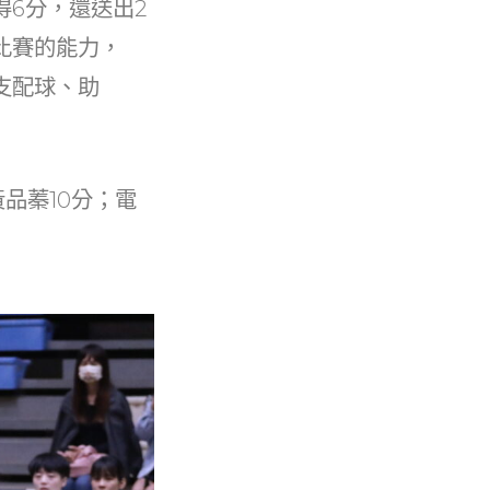
6分，還送出2
比賽的能力，
支配球、助
黃品蓁10分；電