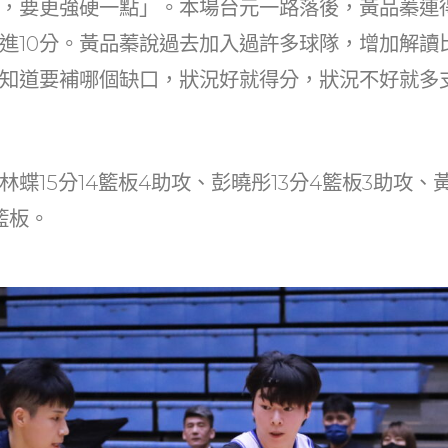
，要更強硬一點」。本場台元一路落後，黃品蓁連得
進10分。黃品蓁說過去加入過許多球隊，增加解讀
知道要補哪個缺口，狀況好就得分，狀況不好就多
蝶15分14籃板4助攻、彭曉彤13分4籃板3助攻、
籃板。