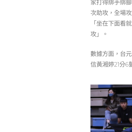
家打得綁手綁腳
次助攻，全場攻
「坐在下面看就
攻」。
數據方面，台元林
信黃湘婷21分6