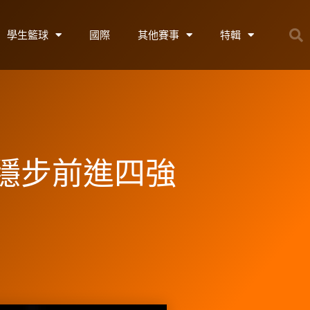
學生籃球
國際
其他賽事
特輯
穩步前進四強