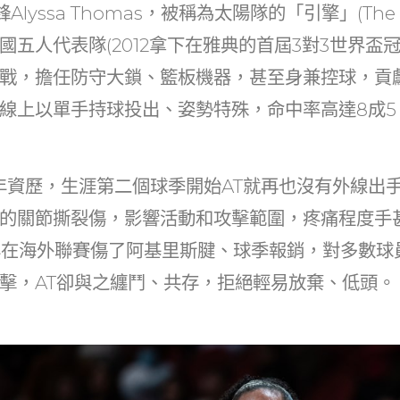
Alyssa Thomas，被稱為太陽隊的「引擎」(The E
國五人代表隊(2012拿下在雅典的首屆3對3世界盃冠
戰，擔任防守大鎖、籃板機器，甚至身兼控球，貢
線上以單手持球投出、姿勢特殊，命中率高達8成5
年資歷，生涯第二個球季開始AT就再也沒有外線出
的關節撕裂傷，影響活動和攻擊範圍，疼痛程度手
1年在海外聯賽傷了阿基里斯腱、球季報銷，對多數球
擊，AT卻與之纏鬥、共存，拒絕輕易放棄、低頭。