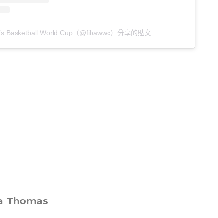
s Basketball World Cup（@fibawwc）分享的貼文
a Thomas