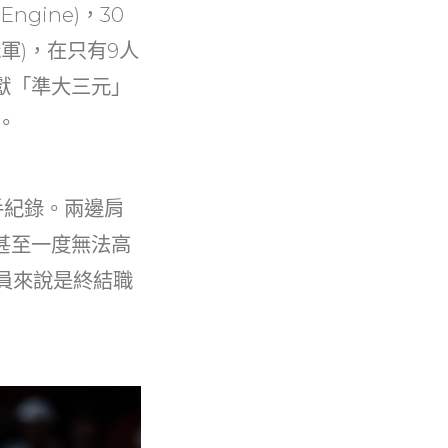
ngine)，30
軍)，在只有9人
獻「準大三元」
。
手紀錄。兩邊肩
甚至一度無法高
員來說是終結職