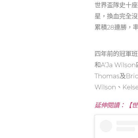
b
世界盃隊史十座
o
星，換血完全沒
o
累積28連勝，
k
四年前的冠軍班底，本
和A’Ja Wi
Thomas及Br
Wilson、Ke
延伸閱讀：【世