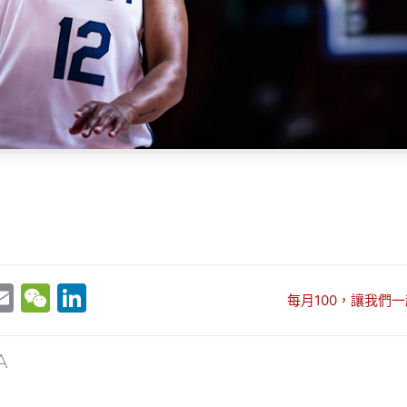
E
W
Li
每月100，讓我們一
w
m
e
n
t
ai
C
k
A
r
l
h
e