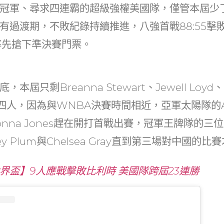
at
dI
冠軍、尋求四連霸的超級強權美國隊，僅管本屆少
n
有過渡期，不敗紀錄持續推進，八強首戰88:55擊
率先搶下準決賽門票。
屆只剩Breanna Stewart、Jewell Loyd、Ke
lson四人，因為與WNBA決賽時間相近，亞軍太陽隊的Al
ionna Jones趕在開打首戰出賽，冠軍王牌隊的三位
lsey Plum與Chelsea Gray直到第三場對中國的
界盃】9人應戰擊敗比利時 美國隊跨屆23連勝