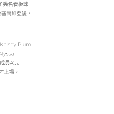
了幾名看板球
敗塞爾維亞後，
lsey Plum
yssa
成員A’Ja
比賽才上場。