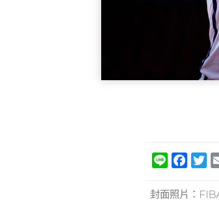
Li
F
T
n
a
e
c
it
封面照片：FIB
e
e