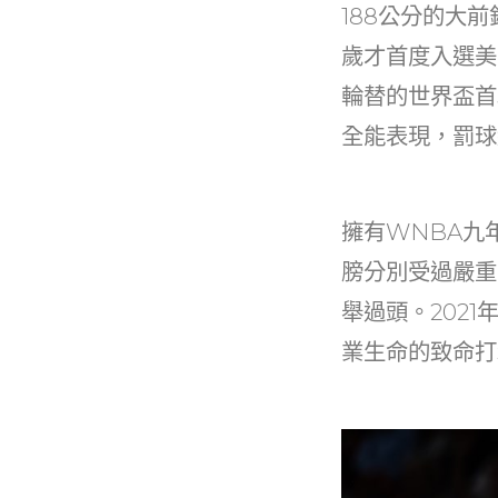
188公分的大前鋒
歲才首度入選美
輪替的世界盃首
全能表現，罰球
擁有WNBA九
膀分別受過嚴重
舉過頭。202
業生命的致命打