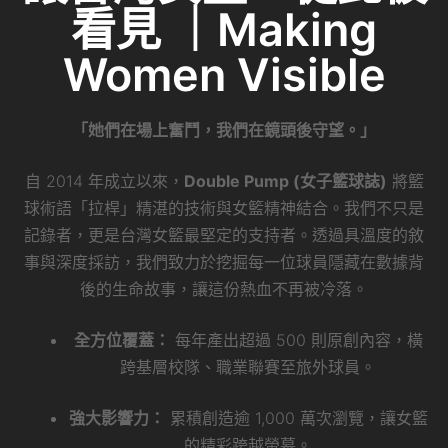
看見 ｜Making
Women Visible
「她們在場上奮鬥，我們在鏡頭後守望。」
自 2014 年成立以來，
Double Pump (女子籃球誌)
將籃
球術語「拉桿」精湛的技術與女籃精神結合。我們不只是
記錄者，更是台灣女籃最堅定的支持者。透過具溫度的敘
事與深度採訪，我們致力於挖掘每一位球員隱藏在數據背
後的生命故事，讓這份熱血不再被冷落。
全方位覆蓋：
每年產出超過 500 則原創內容，橫
跨基層校隊、職業聯賽至旅外球員。
強大影響力：
累積創造逾 1,000 萬次瀏覽，讓女籃
的精彩跨越螢幕。