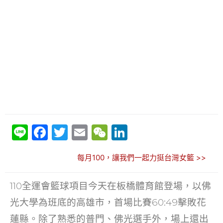
Li
F
T
E
W
Li
n
a
w
m
e
n
每月100，讓我們一起力挺台灣女籃 >>
e
c
itt
ai
C
k
e
er
l
h
e
110全運會籃球項目今天在板橋體育館登場，以佛
b
at
dI
光大學為班底的高雄市，首場比賽60:49擊敗花
o
n
蓮縣。除了熟悉的普門、佛光選手外，場上還出