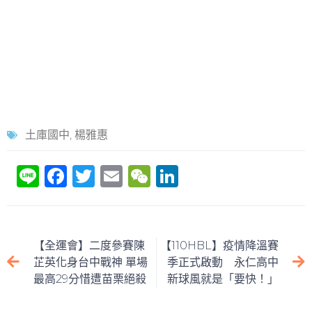
土庫國中
,
楊雅惠
Li
F
T
E
W
Li
n
a
w
m
e
n
e
c
itt
ai
C
k
e
er
l
h
e
【全運會】二度參賽陳
【110HBL】疫情降溫賽
b
at
dI
芷英化身台中戰神 單場
季正式啟動 永仁高中
最高29分惜遭苗栗絕殺
新球風就是「要快！」
o
n
o