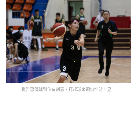
楊雅惠傳球到位有創意，打起球來觀賞性時十足。