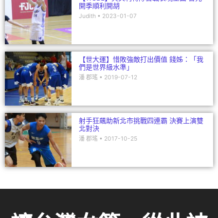
開季順利開胡
Judith
2023-01-07
【世大運】惜敗強敵打出價值 錢姊：「我
們是世界級水準」
潘 郡瑤
2019-07-12
射手狂飆助新北市挑戰四連霸 決賽上演雙
北對決
潘 郡瑤
2017-10-25