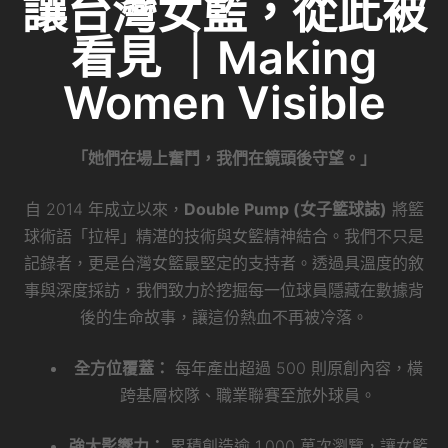
讓台灣女籃，從此被
看見 ｜Making
Women Visible
「她們在場上奮鬥，我們在鏡頭後守望。」
自 2014 年成立以來，
Double Pump (女子籃球誌)
將籃
球術語「拉桿」精湛的技術與女籃精神結合。我們不只是
記錄者，更是台灣女籃最堅定的支持者。透過具溫度的敘
事與深度採訪，我們致力於挖掘每一位球員隱藏在數據背
後的生命故事，讓這份熱血不再被冷落。
全方位覆蓋：
每年產出超過 500 則原創內容，橫
跨基層校隊、職業聯賽至旅外球員。
強大影響力：
累積創造逾 1,000 萬次瀏覽，讓女籃