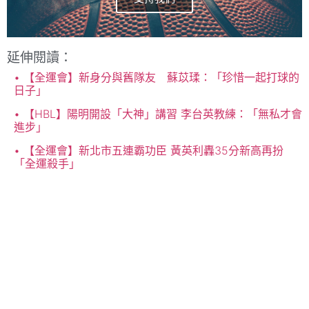
延伸閱讀：
【全運會】新身分與舊隊友 蘇苡瑈：「珍惜一起打球的
日子」
【HBL】陽明開設「大神」講習 李台英教練：「無私才會
進步」
【全運會】新北市五連霸功臣 黃英利轟35分新高再扮
「全運殺手」