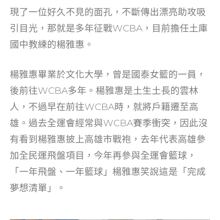
o
現了一位好久不見的面孔，不斷傳出漂亮助攻吸
k
引目光，那就是多年征戰WCBA，目前擔任土庫
國中教練的楊雅惠。
楊雅惠畢業於文化大學，曾是國泰女籃的一員，
後前往WCBA多年。楊雅惠是土生土長的雲林
人，不過早在前往WCBA時，就將戶籍遷至高
雄。過去全運會經常與WCBA賽季衝突，因此沒
有看到楊雅惠披上高雄市戰袍，去年代表高雄參
加全民運飛盤項目，今年再參與全運會籃球，
「一年飛盤、一年籃球」楊雅惠笑說這是「完成
夢想清單」。