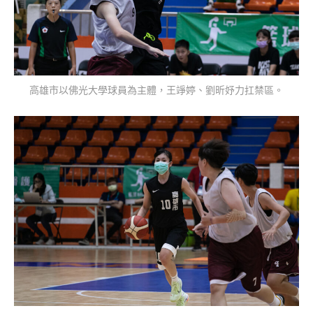
高雄市以佛光大學球員為主體，王竫婷、劉昕妤力扛禁區。