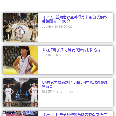
k
【U17】首闖世界盃獲得第十名 許秀勉教
練給團隊「100分」
Judith
2024-07-23
金甌扛霸子江明娟 再闖舞台打開心房
Judith
2017-11-15
UA成官方贊助夥伴 JHBL國中籃球聯賽翻
開新頁
潘 郡瑤
2017-11-03
【WSBL】黃英利轉隊首戰表現全面 台元