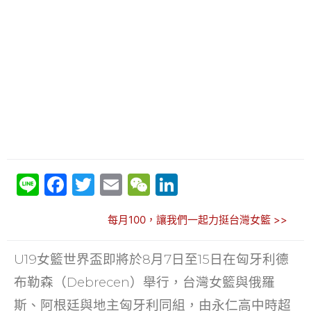
Li
F
T
E
W
Li
n
a
w
m
e
n
每月100，讓我們一起力挺台灣女籃 >>
e
c
itt
ai
C
k
e
er
l
h
e
U19女籃世界盃即將於8月7日至15日在匈牙利德
b
at
dI
布勒森（Debrecen）舉行，台灣女籃與俄羅
o
n
斯、阿根廷與地主匈牙利同組，由永仁高中時超