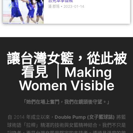
台元本季首敗
潘 郡瑤
2023-01-14
讓台灣女籃，從此被
看見 ｜Making
Women Visible
「她們在場上奮鬥，我們在鏡頭後守望。」
自 2014 年成立以來，
Double Pump (女子籃球誌)
將籃
球術語「拉桿」精湛的技術與女籃精神結合。我們不只是
記錄者，更是台灣女籃最堅定的支持者。透過具溫度的敘