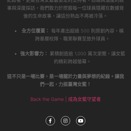
事與深度採訪，我們致力於挖掘每一位球員隱藏在數據背
後的生命故事，讓這份熱血不再被冷落。
全方位覆蓋：
每年產出超過 500 則原創內容，橫
跨基層校隊、職業聯賽至旅外球員。
強大影響力：
累積創造逾 1,000 萬次瀏覽，讓女籃
的精彩跨越螢幕。
這不只是一場比賽，是一場關於力量與夢想的紀錄。讓我
們一起，力挺臺灣女籃！
Back the Game | 成為女籃守望者