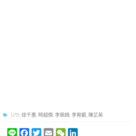
U19
,
徐千惠
,
時超傑
,
李佩錡
,
李宥叡
,
陳芷英
Li
F
T
E
W
Li