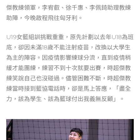
o
傑教練領軍，李宥叡、徐千惠、李佩錡助理教練
k
助陣，今晚啟程飛往匈牙利。
U19女籃組訓挑戰重重，原先計劃以去年U18為班
底，卻因未滿18歲不能注射疫苗，改換以大學生
為主的陣容。因疫情影響練球分流，直到疫情稍
緩才能團練，練習不到十次就要出賽，時超傑教
練笑說自己也沒碰過。儘管困難不斷，時超傑教
練當時接到籃協電話時，卻是馬上答應，「盡全
力，該為學生、該為籃球付出我義無反顧」。