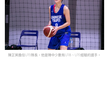
陳芷英擔任U19隊長，他是陣中少數有U18、U19經驗的選手。