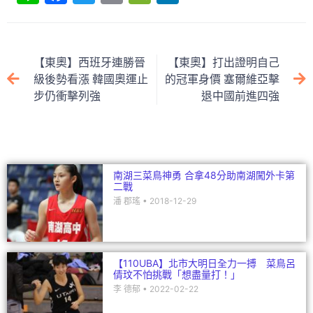
n
a
w
m
e
n
e
c
itt
ai
C
k
e
er
l
h
e
【東奧】西班牙連勝晉
【東奧】打出證明自己
b
at
dI
級後勢看漲 韓國奧運止
的冠軍身價 塞爾維亞擊
步仍衝擊列強
退中國前進四強
o
n
o
k
南湖三菜鳥神勇 合拿48分助南湖闖外卡第
二戰
潘 郡瑤
2018-12-29
【110UBA】北市大明日全力一搏 菜鳥呂
倩玟不怕挑戰「想盡量打！」
李 德郁
2022-02-22