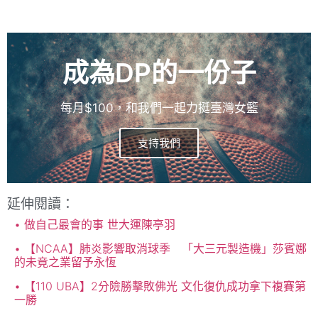
成為DP的一份子
每月$100，和我們一起力挺臺灣女籃
支持我們
延伸閱讀：
做自己最會的事 世大運陳亭羽
【NCAA】肺炎影響取消球季 「大三元製造機」莎賓娜
的未竟之業留予永恆
【110 UBA】2分險勝擊敗佛光 文化復仇成功拿下複賽第
一勝