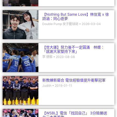
【Nothing But Same Love】林信寬 x 徐
詩涵：同心逐夢
Double Pump 女子籃球誌
2026-03-04
【世大運】努力後不一定圓滿 林蝶：
「感謝大家堅持下來」
李 德郁
2023-08-08
新教練新磨合 電信經驗值提升衝擊冠軍
Judith
2019-01-11
【WSBL】電信「找回自己」 3分險勝送