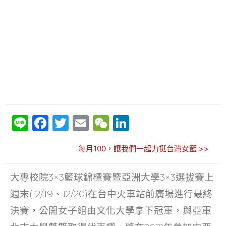
Li
F
T
E
W
Li
n
a
w
m
e
n
每月100，讓我們一起力挺台灣女籃 >>
e
c
itt
ai
C
k
e
er
l
h
e
大專校院3×3籃球錦標賽暨亞洲大學3×3選拔賽上
b
at
dI
週末(12/19、12/20)在台中火車站前廣場進行最終
o
n
決賽，公開女子組由文化大學拿下冠軍，與亞軍
o