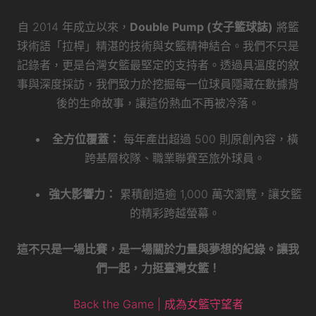
自 2014 年成立以來，
Double Pump (女子籃球誌)
將籃
球術語「拉桿」精湛的技術與女籃精神結合。我們不只是
記錄者，更是台灣女籃最堅定的支持者。透過具溫度的敘
事與深度採訪，我們致力於挖掘每一位球員隱藏在數據背
後的生命故事，讓這份熱血不再被冷落。
全方位覆蓋：
每年產出超過 500 則原創內容，橫
跨基層校隊、職業聯賽至旅外球員。
強大影響力：
累積創造逾 1,000 萬次瀏覽，讓女籃
的精彩跨越螢幕。
這不只是一場比賽，是一場關於力量與夢想的紀錄。讓我
們一起，力挺臺灣女籃！
Back the Game | 成為女籃守望者