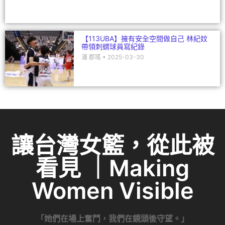
【113UBA】擁有安全空間做自己 林紀妏
帶領刺蝟球員寫紀錄
潘 郡瑤
2025-03-30
讓台灣女籃，從此被
看見 ｜Making
Women Visible
「她們在場上奮鬥，我們在鏡頭後守望。」