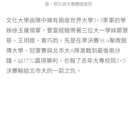
慈。照片由大專體總提供
文化大學由陣中擁有兩座世界大學3×3季軍的學
姊徐玉蓮領軍，豐富經驗帶著三位大一學妹鄭慧
慈、王玥媞、黃巧鈞，先是在準決賽18:4擊敗銘
傳大學、冠軍賽與北市大A隊激戰到最後兩分
鐘，以17:12贏得勝利，也報了去年大專校院3×3
決賽輸給北市大的一箭之仇。