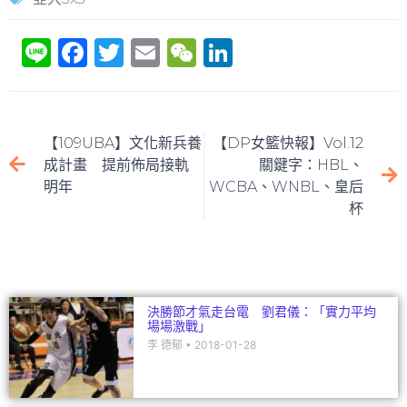
Li
F
T
E
W
Li
n
a
w
m
e
n
e
c
itt
ai
C
k
e
er
l
h
e
【109UBA】文化新兵養
【DP女籃快報】Vol.12
b
at
dI
成計畫 提前佈局接軌
關鍵字：HBL、
明年
WCBA、WNBL、皇后
o
n
杯
o
k
決勝節才氣走台電 劉君儀：「實力平均
場場激戰」
李 德郁
2018-01-28