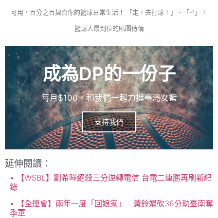
可用，百分之百契合你的籃球日常生活！ 「走，去打球！」、「+1」，
籃球人最到位的貼圖傳情
成為DP的一份子
每月$100，和我們一起力挺臺灣女籃
支持我們
延伸閱讀：
【WSBL】劉希曄絕殺三分逆轉電信 台電二連勝再刷新紀
錄
【全運會】兩年一度「回娘家」 黃鈴娟砍36分助臺南奪
季軍