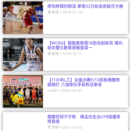
廖怡婷揮別眼淚 單場32分助苗商破百大勝
潘 郡瑤
2018-01-30
【WCBA】楊雅惠單場18助攻創新高 場均
助攻雙位數暫居聯盟第一
潘 郡瑤
2019-12-11
【113HBL乙】全國決賽5/13起板橋體育
館開打 八強隊伍爭首枚冠軍戒
Judith
2025-05-07
關鍵罰球不手軟 陳孟欣走出U18陰霾率
隊晉級
李 德郁
2017-02-10