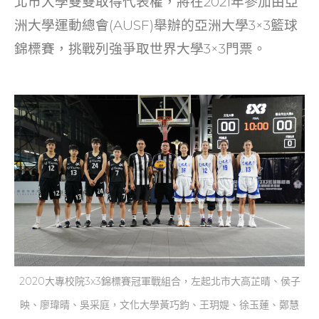
北市大學雙雙取得代表權，將在2021年參加由亞
k
洲大學運動總會(AUSF)舉辦的亞洲大學3×3籃球
錦標賽，挑戰列強爭取世界大學3×3門票。
2020大專校院3x3錦標賽冠軍戰組合，左起北市大高芷晴、侯子
映、廖瑋晴、吳采庭，文化大學黃巧鈞、王玥媞、徐玉蓮、鄭慧