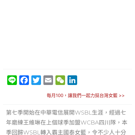
Li
F
T
E
W
Li
n
a
w
m
e
n
每月100，讓我們一起力挺台灣女籃 >>
e
c
itt
ai
C
k
e
er
l
h
e
第七季開始在中華電信展開WSBL生涯，經過七
b
at
dI
年磨練王維琳在上個球季加盟WCBA四川隊，本
o
n
季回歸WSBL轉入霸主國泰女籃，令不少人十分