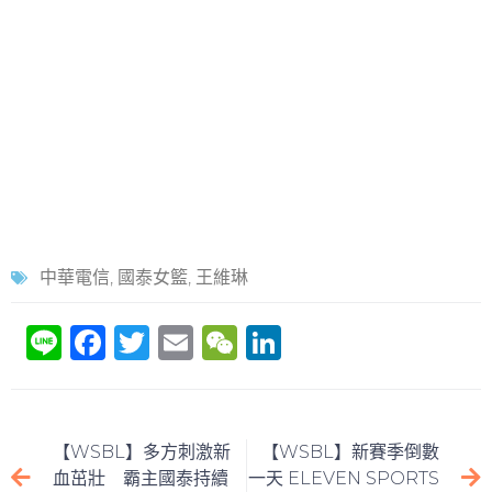
中華電信
,
國泰女籃
,
王維琳
Li
F
T
E
W
Li
n
a
w
m
e
n
e
c
itt
ai
C
k
e
er
l
h
e
【WSBL】多方刺激新
【WSBL】新賽季倒數
b
at
dI
血茁壯 霸主國泰持續
一天 ELEVEN SPORTS