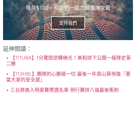
每月$100，和我們一起力挺臺灣女籃
支持我們
延伸閱讀：
【111UBA】1分驚險逆轉佛光！美和拼下公開一級隊史第
二勝
【113HBL】團隊的心勝過一切 最後一年南山葉侑璇「要
當大家的安全感」
三台將進入明星賽票選名單 例行賽拼八強最後衝刺