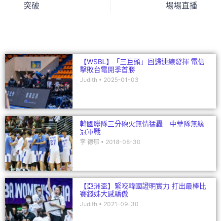
突破
場場直播
o
n
o
k
【WSBL】「三巨頭」回歸連線發揮 電信
擊敗台電開季首勝
Judith
2025-01-03
韓國聯隊三分砲火無情猛轟 中華隊無緣
冠軍戰
李 德郁
2018-08-30
【亞洲盃】緊咬韓國證明實力 打出最棒比
賽錢姊大感驕傲
Judith
2021-09-30