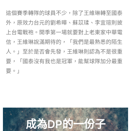
這個賽季轉隊的球員不少，除了王維琳轉至國泰
外，原效力台元的劉希曄、蘇苡瑈、李宜瑄則披
上台電戰袍。開季第一場就要對上老東家中華電
信，王維琳說滿期待的，「我們是最熟悉的陌生
人。」至於是否會先發，王維琳則認為不是很重
要，「國泰沒有我也是冠軍，能幫球隊加分最重
要。」
成為DP的一份子