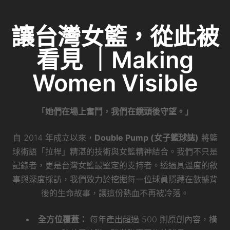
讓台灣女籃，從此被
看見 ｜Making
Women Visible
「她們在場上奮鬥，我們在鏡頭後守望。」
自 2014 年成立以來，
Double Pump (女子籃球誌)
將籃
球術語「拉桿」精湛的技術與女籃精神結合。我們不只是
記錄者，更是台灣女籃最堅定的支持者。透過具溫度的敘
事與深度採訪，我們致力於挖掘每一位球員隱藏在數據背
後的生命故事，讓這份熱血不再被冷落。
全方位覆蓋：
每年產出超過 500 則原創內容，橫