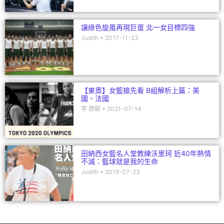
讓綠色旋風再現巨蛋 北一女目標四強
Judith
2017-11-23
【東奧】女籃搶先看 B組解析上篇：美
國、法國
李 德郁
2021-07-14
田納西女籃名人堂教練沃里珂 近40年熱情
不減：籃球就是我的生命
Judith
2019-07-23