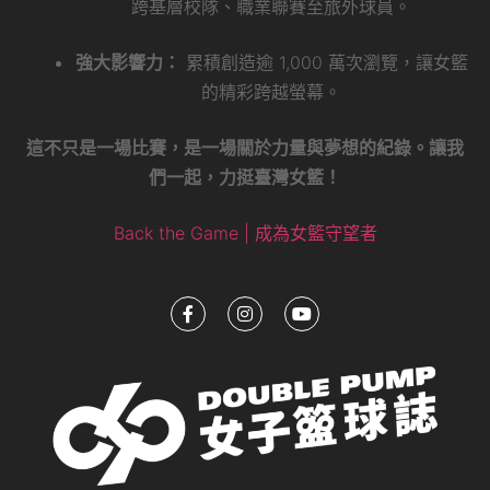
跨基層校隊、職業聯賽至旅外球員。
強大影響力：
累積創造逾 1,000 萬次瀏覽，讓女籃
的精彩跨越螢幕。
這不只是一場比賽，是一場關於力量與夢想的紀錄。讓我
們一起，力挺臺灣女籃！
Back the Game | 成為女籃守望者