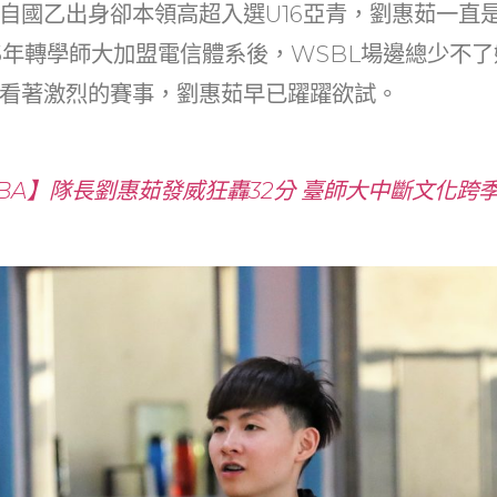
自國乙出身卻本領高超入選U16亞青，劉惠茹一直
15年轉學師大加盟電信體系後，WSBL場邊總少不
看著激烈的賽事，劉惠茹早已躍躍欲試。
BA】隊長劉惠茹發威狂轟32分 臺師大中斷文化跨季