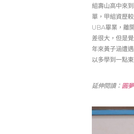
組壽山高中來到
單，甲組資歷較
UBA畢業，離
差很大，但是覺
年來黃子涵遭遇
以多學到一點東
延伸閱讀：
圓夢