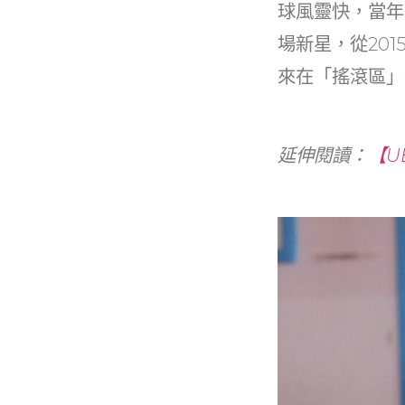
球風靈快，當年
場新星，從20
來在「搖滾區」
延伸閱讀：
【U