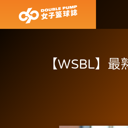
【WSBL】