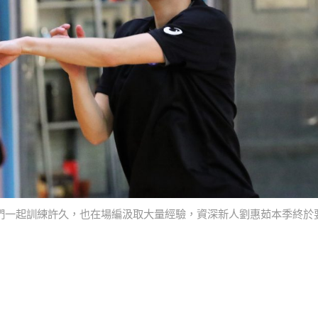
們一起訓練許久，也在場編汲取大量經驗，資深新人劉惠茹本季終於