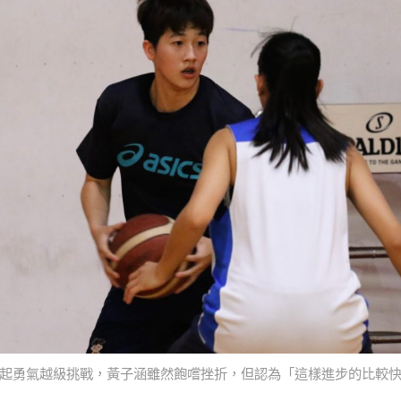
起勇氣越級挑戰，黃子涵雖然飽嚐挫折，但認為「這樣進步的比較