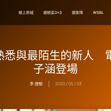
線上商城
總統盃3×3
國家隊
WSBL
最熟悉與最陌生的新人 
子涵登場
李 德郁
2020 / 05 / 03