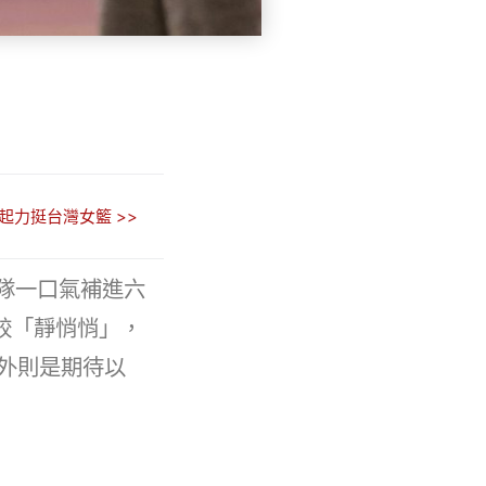
起力挺台灣女籃 >>
隊一口氣補進六
較「靜悄悄」，
外則是期待以