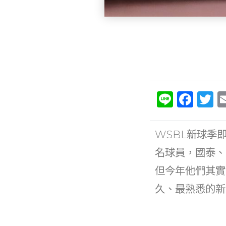
Li
F
T
n
a
e
c
it
WSBL新球季
e
e
名球員，國泰、
b
但今年他們其實
o
久、最熟悉的新
o
k