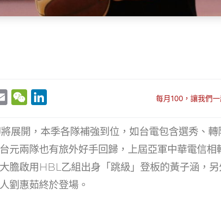
E
W
Li
每月100，讓我們一
w
m
e
n
t
ai
C
k
即將展開，本季各隊補強到位，如台電包含選秀、轉
r
l
h
e
台元兩隊也有旅外好手回歸，上屆亞軍中華電信相
at
dI
大膽啟用HBL乙組出身「跳級」登板的黃子涵，另
n
人劉惠茹終於登場。