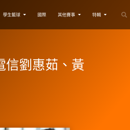
學生籃球
國際
其他賽事
特輯
電信劉惠茹、黃