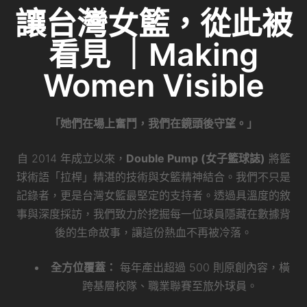
讓台灣女籃，從此被
看見 ｜Making
Women Visible
「她們在場上奮鬥，我們在鏡頭後守望。」
自 2014 年成立以來，
Double Pump (女子籃球誌)
將籃
球術語「拉桿」精湛的技術與女籃精神結合。我們不只是
記錄者，更是台灣女籃最堅定的支持者。透過具溫度的敘
事與深度採訪，我們致力於挖掘每一位球員隱藏在數據背
後的生命故事，讓這份熱血不再被冷落。
全方位覆蓋：
每年產出超過 500 則原創內容，橫
跨基層校隊、職業聯賽至旅外球員。