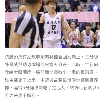
決勝節揹有犯規麻煩的林佳蓉回到場上，三分線
外發威幫助球隊追到只剩五分差。此時，世新何
教練大膽調度，將前面比賽較少上場的楊淑琄、
吳孟蕎擺了上來，中鋒吳孟蕎最後兩分鐘關鍵發
揮，連得4分讓世新吃了定心丸，終場世新就以4
分之差拿下勝利。