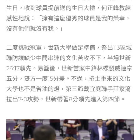
生日，收到球員提前送的生日大禮，何正峰教練
感性地說：「擁有這麼優秀的球員是我的榮幸，
沒有他們就沒有我。」
二度挑戰冠軍，世新大學做足準備，祭出113區域
聯防讓缺少中間串連的文化苦攻不下，半場世新
26:17領先。易籃後，世新當家中鋒林蝶發威連拿
五分，雙方一度15分差。不過，捲土重來的文化
大學也不是省油的燈，第三節戴宜庭聯手莊家淯
拉出7-0攻勢，世新帶著8分領先進入第四節。