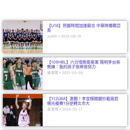
k
【U18】把握時間加速磨合 中華隊備戰亞
青
Judith
2022-08-16
【109HBL】六分惜敗衛冕軍 陽明李台英
教練：我的孩子很棒很努力
潘 郡瑤
2021-03-06
【112UBA】激戰！李宜樺關鍵抄截兩罰
佛光複賽1分逆轉北市大
潘 郡瑤
2024-02-17