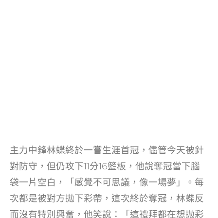
主力中鋒林蝶終於一嘗生涯首冠，儘管今天被針
對防守，但仍攻下11分16籃板，他說奪冠當下腦
袋一片空白，「感覺不可思議，像一場夢」。每
次都是被對方拋下彩帶，這次終於奪冠，林蝶反
而沒有特別興奮，他笑說：「這禮拜都在想拋彩