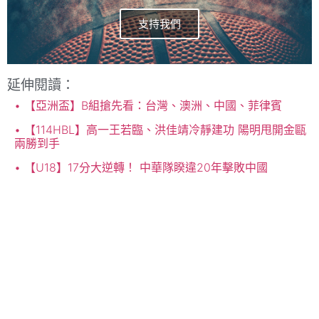
支持我們
延伸閱讀：
【亞洲盃】B組搶先看：台灣、澳洲、中國、菲律賓
【114HBL】高一王若臨、洪佳靖冷靜建功 陽明甩開金甌
兩勝到手
【U18】17分大逆轉！ 中華隊睽違20年擊敗中國