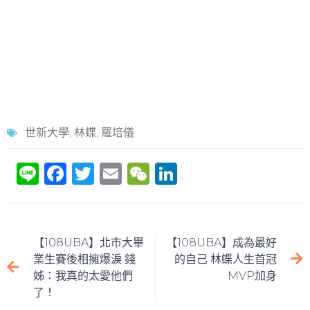
世新大學
,
林蝶
,
羅培儀
Li
F
T
E
W
Li
n
a
w
m
e
n
e
c
itt
ai
C
k
e
er
l
h
e
【108UBA】北市大畢
【108UBA】成為最好
b
at
dI
業生賽後相擁爆淚 錢
的自己 林蝶人生首冠
姊：我真的太愛他們
MVP加身
o
n
了！
o