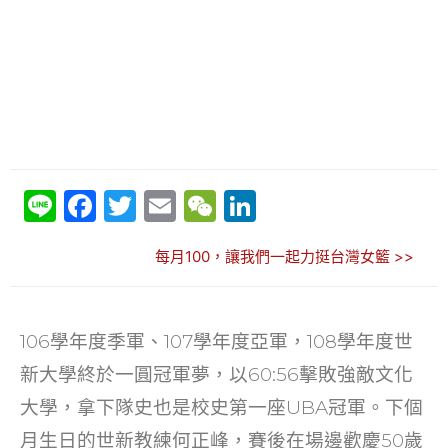
Li
F
T
E
W
Li
n
a
w
m
e
n
每月100，讓我們一起力挺台灣女籃 >>
e
c
itt
ai
C
k
e
er
l
h
e
b
at
dI
106學年度季軍、107學年度亞軍，108學年度世
o
n
新大學終於一圓冠軍夢，以60:56擊敗強敵文化
o
大學，拿下隊史也是校史第一座UBA冠軍。下個
k
月生日的世新教練何正峰，賽後在場邊歡慶50歲