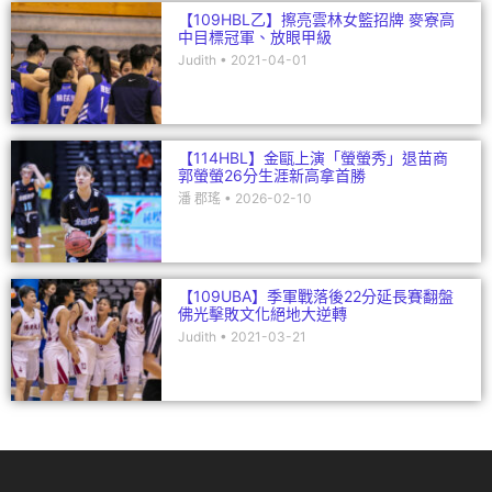
【109HBL乙】擦亮雲林女籃招牌 麥寮高
中目標冠軍、放眼甲級
Judith
2021-04-01
【114HBL】金甌上演「螢螢秀」退苗商
郭螢螢26分生涯新高拿首勝
潘 郡瑤
2026-02-10
【109UBA】季軍戰落後22分延長賽翻盤
佛光擊敗文化絕地大逆轉
Judith
2021-03-21