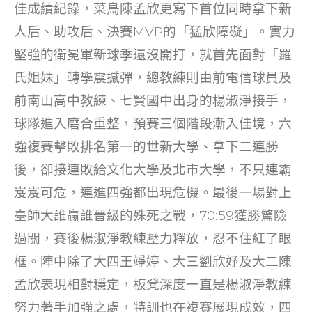
佳成績紀錄，菜鳥陳孟欣更寫下首位同時拿下新
人后、助攻后、決賽MVP的「猛欣障礙」。實力
堅強的衛冕軍新球季還沒開打，就首先面對「羅
氏姐妹」轉學震撼彈，總教練則由前電信球員及
前南山高中教練、七賢國中出身的楊淑淨接手，
球隊進入磨合重整，預賽三個階段漸入佳境，六
強複賽擊敗排名第一的世新大學、拿下二連勝
後，卻接連敗給文化大學及北市大學，不只連霸
岌岌可危，連進四強都出現危機。最後一場對上
臺師大誰贏誰晉級的殊死之戰，70:59獲勝驚險
過關，賽後楊淑淨教練壓力釋放，忍不住紅了眼
框。陣中除了大四王竫婷、大三劉欣妤及大二陳
孟欣表現相對穩定，板凳深度一直是楊淑淨教練
努力著手加強之處，特訓也在複賽展現成效，四