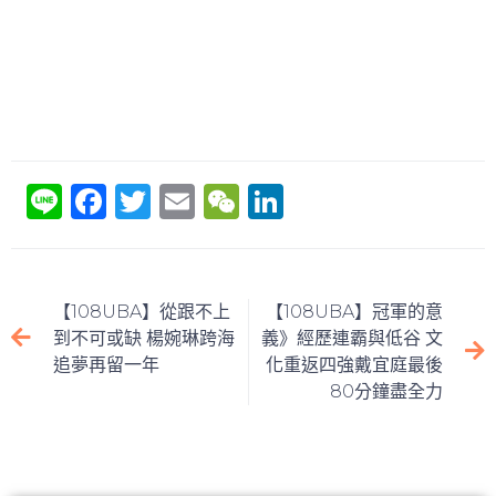
Li
F
T
E
W
Li
n
a
w
m
e
n
e
c
itt
ai
C
k
e
er
l
h
e
【108UBA】從跟不上
【108UBA】冠軍的意
b
at
dI
到不可或缺 楊婉琳跨海
義》經歷連霸與低谷 文
追夢再留一年
化重返四強戴宜庭最後
o
n
80分鐘盡全力
o
k