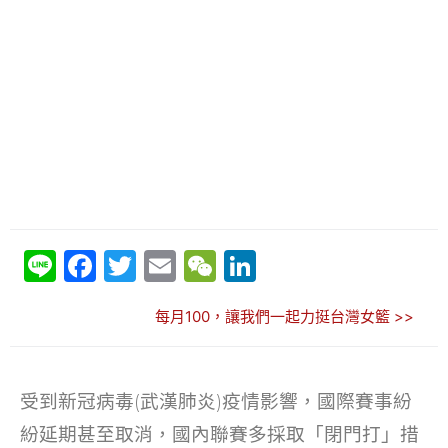
Li
F
T
E
W
Li
n
a
w
m
e
n
每月100，讓我們一起力挺台灣女籃 >>
e
c
itt
ai
C
k
e
er
l
h
e
b
at
dI
受到新冠病毒(武漢肺炎)疫情影響，國際賽事紛
o
n
紛延期甚至取消，國內聯賽多採取「閉門打」措