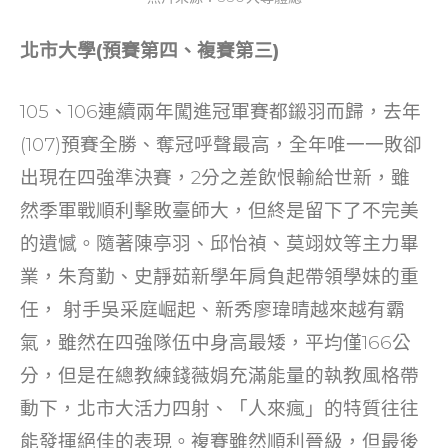
北市大學(預賽第四、複賽第三)
105、106連續兩年闖進冠軍賽都鎩羽而歸，去年
(107)預賽全勝、奪冠呼聲最高，全年唯一一敗卻
出現在四強準決賽，2分之差飲恨輸給世新，雖
然季軍戰順利擊敗臺師大，但終是留下了不完美
的遺憾。隨著陳亭羽、邱怡禎、莫翊妏等主力畢
業，朱育勤、史靜茹新學年肩負起帶領學妹的重
任， 射手吳采庭崛起、新秀廖瑋晴越來越有霸
氣，雖然在四強隊伍中身高最矮，平均僅166公
分，但是在總教練錢薇娟充滿能量的執教風格帶
動下，北市大活力四射、「人來瘋」的特質往往
能發揮絕佳的表現。複賽雖然順利晉級，但最後