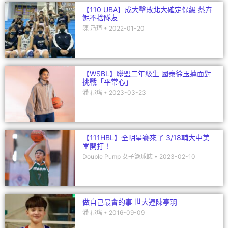
【110 UBA】成大擊敗北大確定保級 蔡卉
妮不捨隊友
陳 乃瑄
2022-01-20
【WSBL】聯盟二年級生 國泰徐玉蓮面對
挑戰「平常心」
潘 郡瑤
2023-03-23
【111HBL】全明星賽來了 3/18輔大中美
堂開打！
Double Pump 女子籃球誌
2023-02-10
做自己最會的事 世大運陳亭羽
潘 郡瑤
2016-09-09