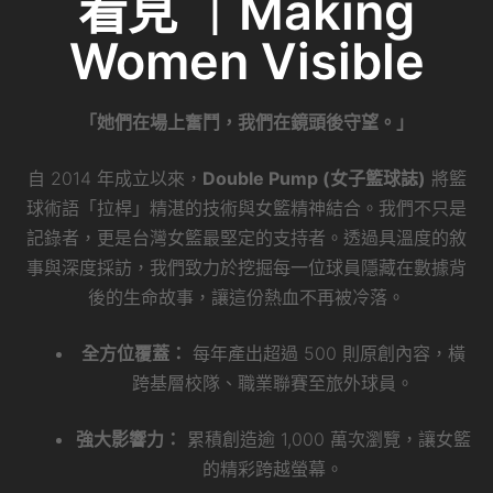
看見 ｜Making
Women Visible
「她們在場上奮鬥，我們在鏡頭後守望。」
自 2014 年成立以來，
Double Pump (女子籃球誌)
將籃
球術語「拉桿」精湛的技術與女籃精神結合。我們不只是
記錄者，更是台灣女籃最堅定的支持者。透過具溫度的敘
事與深度採訪，我們致力於挖掘每一位球員隱藏在數據背
後的生命故事，讓這份熱血不再被冷落。
全方位覆蓋：
每年產出超過 500 則原創內容，橫
跨基層校隊、職業聯賽至旅外球員。
強大影響力：
累積創造逾 1,000 萬次瀏覽，讓女籃
的精彩跨越螢幕。