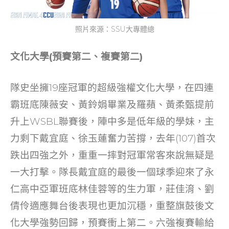
照片來源：SSU大專體總
文化大學(預賽第二、複賽第二)
隊史坐擁19座冠軍的超級強權文化大學，在四連
霸班底陳薇安、黃鈴娟畢業及羅蘋、黃柔甄提前
升上WSBL聯賽後，陣中多是低年級的學妹，主
力剩下戴宜庭、徐玉蓮奮力苦撐，去年(107)首次
跌出四強之外，重重一摔對冠軍常客來說無疑是
一大打擊。隊長戴宜庭的最後一個球季迎來了永
仁高中亞軍班底林佳蓉等的生力軍，莊佳淯、劉
倩伶適應舞台後表現也更加沉穩，重整旗鼓後文
化大學強勢回歸，預賽衝上第二。六強複賽輸給