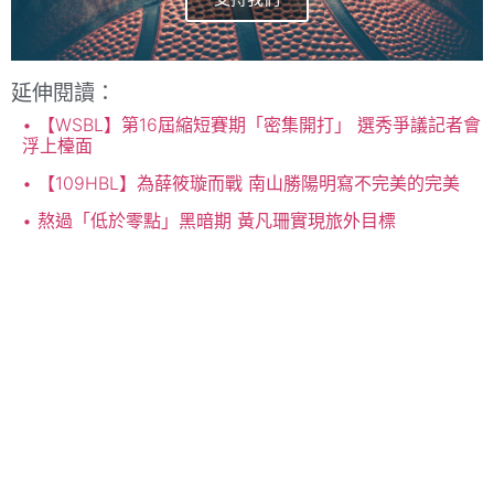
延伸閱讀：
【WSBL】第16屆縮短賽期「密集開打」 選秀爭議記者會
浮上檯面
【109HBL】為薛筱璇而戰 南山勝陽明寫不完美的完美
熬過「低於零點」黑暗期 黃凡珊實現旅外目標