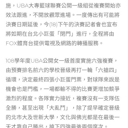
o
施，UBA大專籃球聯賽公開一級組從複賽開始亦
k
效法跟進，不開放觀眾進場。一度傳出有可能將
決賽日期延後，今(18)下午的決賽記者會也宣布
將如期在台北小巨蛋「閉門」進行，全程將由
FOX體育台提供電視及網路的轉播服務。
108學年度UBA公開女一級首度實施六強複賽，
由預賽排名前六的學校晉級再打一輪「六搶四」
循環，決定最終四張小巨蛋門票，對球隊來說是
機會也是門檻，一場都輸不得的比賽更增加競爭
激烈的程度。各隊實力接近，複賽沒有一支隊伍
全勝，甚至出現「大亂鬥」，除了提早確定晉級
的北市大及世新大學，文化與佛光都是在最後一
天才靠自己勝出，搶下四強最後兩個席次。