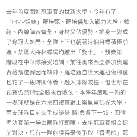
去年首度闖進冠軍賽的世新大學，今年有了
「MVP姐妹」羅培甄、羅培儀加入戰力大增，鋒
線、內線陣容齊全，身材又佔優勢，搖身一變成
了奪冠大熱門，全隊上下也朝著這個目標積極前
進。禁區大將林蝶場均繳出「雙十」，預賽第一
階段在中華隊接受培訓，前往馬來西亞參加奧運
資格預選賽因而缺陣，羅培甄自世大運扭傷腳後
也花了一段時間休養，融入球隊較慢，但世新在
預賽仍然11戰全勝未吞敗仗。本學年度唯一輸的
一場球就是在六搶四複賽對上衛冕軍佛光大學，
兩支球隊目前交手成績是1勝1負各下一城，四強
準決賽第一場由兩隊打頭陣，去年冠軍賽組合提
前對決，只有一隊能獲得最後爭取「督瑪熊」冠