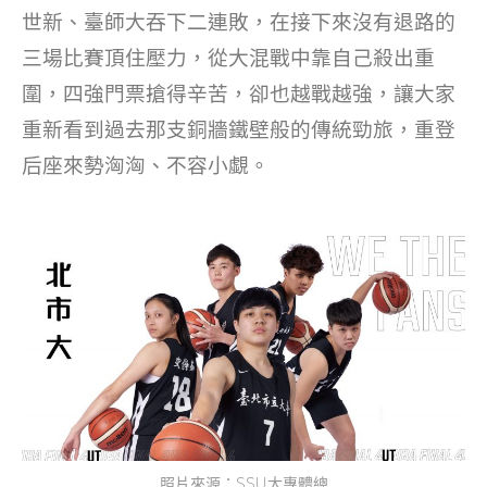
世新、臺師大吞下二連敗，在接下來沒有退路的
三場比賽頂住壓力，從大混戰中靠自己殺出重
圍，四強門票搶得辛苦，卻也越戰越強，讓大家
重新看到過去那支銅牆鐵壁般的傳統勁旅，重登
后座來勢洶洶、不容小覷。
照片來源：SSU大專體總