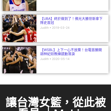
【UBA】終於做到了！佛光大勝世新拿下
隊史首冠
Judith
2019-03-24
【WSBL】上下一心不放棄！台電首勝開
胡林紀妏教練感動落淚
Judith
2020-05-14
讓台灣女籃，從此被