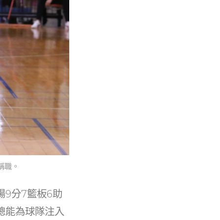
稱職。
9分7籃板6助
總能為球隊注入