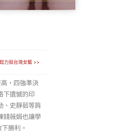
起力挺台灣女籃 >>
聲高，四強準決
烙下遺憾的印
勤、史靜茹等肩
練錢薇娟也讓學
收下勝利。