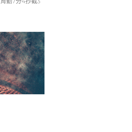
育勤7分4抄截3