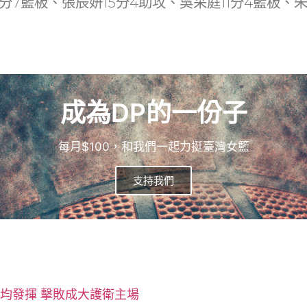
分7籃板、張辰妍15分4助攻、吳采庭11分4籃板、朱
成為DP的一份子
每月$100，和我們一起力挺臺灣女籃
支持我們
均發揮 擊敗成大護衛主場