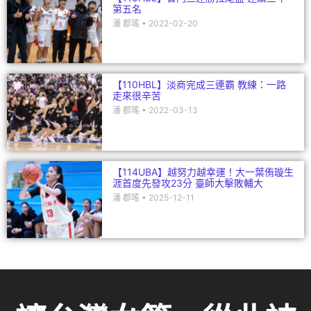
第五名
潘 郡瑤
2022-02-20
【110HBL】淡商完成三連霸 教練：一路
走來很辛苦
潘 郡瑤
2022-03-13
【114UBA】越努力越幸運！大一葉侑璇生
涯首度先發攻23分 臺師大擊敗輔大
潘 郡瑤
2025-12-11