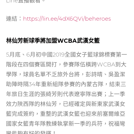
Line直播觀看。
連結：
https://lin.ee/4dX6QVi/beheroes
林仙芳新球季將加盟WCBA武漢女籃
5月底、6月初中國2019全國女子籃球錦標賽第一
階段在四個賽區開打，參賽隊伍橫跨WCBA到大
學隊，球員名單不乏旅外台將，彭詩晴、吳盈潔
助陣時隔34年重新組隊參賽的內蒙古隊，結束三
年旅日生涯的張綺芳則代表遼寧隊出賽；上一季
效力陜西隊的林仙芳，已經確定與新東家武漢女
籃完成簽約，重整的武漢女籃也迎來前塞爾維亞
國家女籃青年隊教練執掌新一季的兵符，祝福彎
彎能夠有好的發揮！