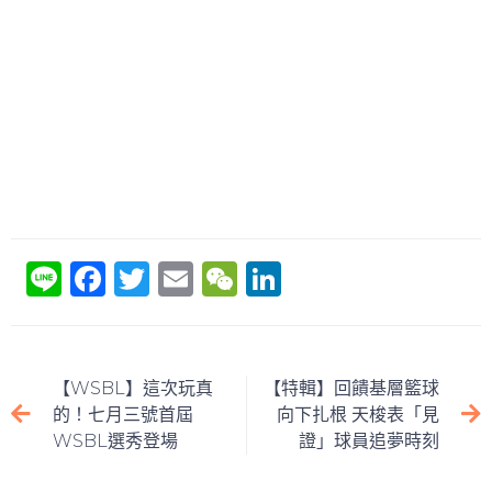
Li
F
T
E
W
Li
n
a
w
m
e
n
e
c
itt
ai
C
k
e
er
l
h
e
【WSBL】這次玩真
【特輯】回饋基層籃球
b
at
dI
的！七月三號首屆
向下扎根 天梭表「見
WSBL選秀登場
證」球員追夢時刻
o
n
o