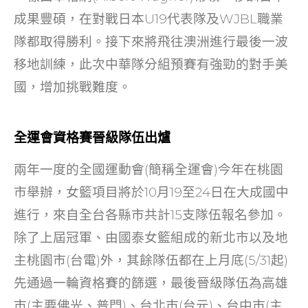
成果豐碩，在對戰日本U19代表隊及WJBL職業
隊都取得勝利。接下來將飛往澳洲進行最後一波
移地訓練，此次中華隊分組預賽有強勁的對手美
國，增加挑戰難度。
全運會資格賽晉級隊伍出爐
兩年一度的全國運動會(簡稱全運會)今年在桃園
市舉辦，女籃項目將於10月19至24日在大成國中
進行，來自全台各縣市共計15支隊伍報名參加。
除了上屆冠軍、由國泰女籃組成的新北市以及地
主桃園市(台電)外，其餘隊伍都在上月底(5/31起)
先通過一輪資格賽的篩選，最後晉級隊伍為高雄
市(主要佛光、普門)、台北市(台元)、台中市(主