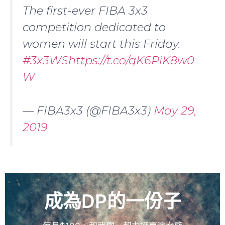
The first-ever FIBA 3x3
competition dedicated to
women will start this Friday.
#3x3WS
https://t.co/qK6PiK8w0
W
— FIBA3x3 (@FIBA3x3)
May 29,
2019
成為DP的一份子