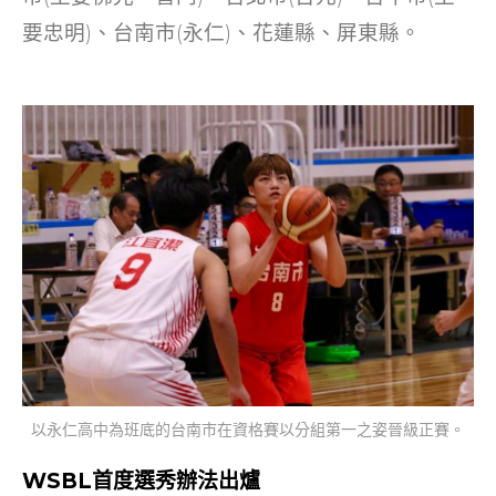
要忠明)、台南市(永仁)、花蓮縣、屏東縣。
以永仁高中為班底的台南市在資格賽以分組第一之姿晉級正賽。
WSBL首度選秀辦法出爐