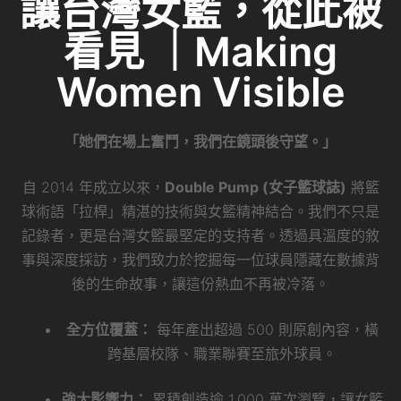
讓台灣女籃，從此被
看見 ｜Making
Women Visible
「她們在場上奮鬥，我們在鏡頭後守望。」
自 2014 年成立以來，
Double Pump (女子籃球誌)
將籃
球術語「拉桿」精湛的技術與女籃精神結合。我們不只是
記錄者，更是台灣女籃最堅定的支持者。透過具溫度的敘
事與深度採訪，我們致力於挖掘每一位球員隱藏在數據背
後的生命故事，讓這份熱血不再被冷落。
全方位覆蓋：
每年產出超過 500 則原創內容，橫
跨基層校隊、職業聯賽至旅外球員。
強大影響力：
累積創造逾 1,000 萬次瀏覽，讓女籃