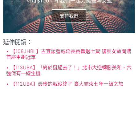
每月$100，和我們一起力挺臺灣女籃
支持我們
延伸閱讀：
【108JHBL】古宜諼發威延長賽轟退七賢 復興女籃問鼎
首座甲組冠軍
【113UBA】「終於挺過去了！」北市大逆轉勝美和、六
強保有一線生機
【112UBA】最後的戰役終了 臺大結束七年一級之旅