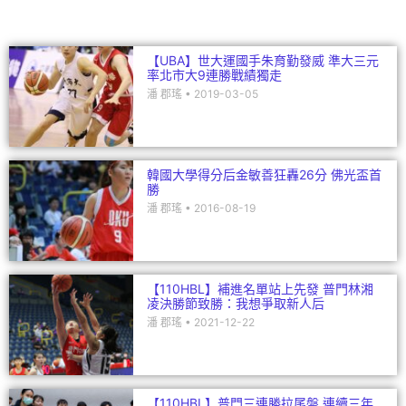
k
【UBA】世大運國手朱育勤發威 準大三元
率北市大9連勝戰績獨走
潘 郡瑤
2019-03-05
韓國大學得分后金敏善狂轟26分 佛光盃首
勝
潘 郡瑤
2016-08-19
【110HBL】補進名單站上先發 普門林湘
凌決勝節致勝：我想爭取新人后
潘 郡瑤
2021-12-22
【110HBL】普門三連勝拉尾盤 連續三年