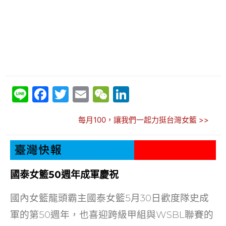
Li
F
T
E
W
Li
n
a
w
m
e
n
每月100，讓我們一起力挺台灣女籃 >>
e
c
itt
ai
C
k
e
er
l
h
e
b
at
dI
o
n
國泰女籃50週年成軍慶祝
o
國內女籃龍頭霸主國泰女籃5月30日歡度隊史成
k
軍的第50週年，也喜迎跨級甲組與WSBL聯賽的