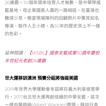
26連霸。50個年頭來培育人才無數，是中華隊搖
籃基地，母企業國泰人壽的一路相挺，在臺灣也
難得少見。晚宴現場陳列的回顧照片中驚見知名
導演、製作人王小棣，為50年的歷史添上不一樣
的色彩。
延伸閱讀：
【WSBL】國泰女籃成軍50週年慶祝
半世紀元老創26連霸
世大運移訓澳洲 預賽分組將強碰美國
2019年世界大學運動會本屆將在義大利拿坡里舉
行，2017台北世大運再創佳績的中華女籃，這次
一樣由華格納(Albert Wagner)帶領，移訓日本