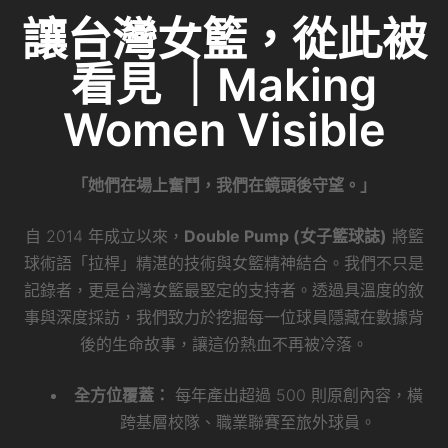
b
at
dI
讓台灣女籃，從此被
o
n
看見 ｜Making
o
k
Women Visible
「她們在場上奮鬥，我們在鏡頭後守望。」
自 2014 年成立以來，
Double Pump (女子籃球誌)
將籃
球術語「拉桿」精湛的技術與女籃精神結合。我們不只是
記錄者，更是台灣女籃最堅定的支持者。透過具溫度的敘
事與深度採訪，我們致力於挖掘每一位球員隱藏在數據背
後的生命故事，讓這份熱血不再被冷落。
全方位覆蓋：
每年產出超過 500 則原創內容，橫
跨基層校隊、職業聯賽至旅外球員。