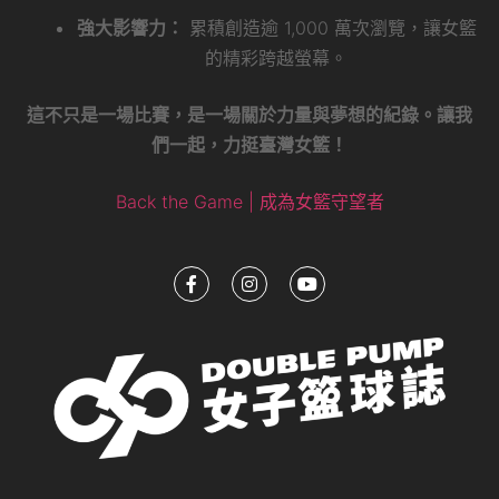
強大影響力：
累積創造逾 1,000 萬次瀏覽，讓女籃
的精彩跨越螢幕。
這不只是一場比賽，是一場關於力量與夢想的紀錄。讓我
們一起，力挺臺灣女籃！
Back the Game | 成為女籃守望者