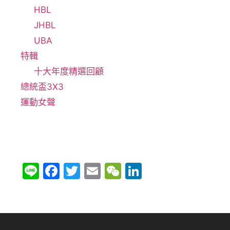
HBL
JHBL
UBA
特輯
十大年度精選回顧
總統盃3X3
運動女聲
Li
F
T
E
W
Li
n
a
w
m
e
n
e
c
itt
ai
C
k
e
er
l
h
e