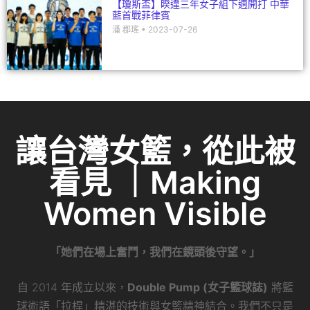
【瓊斯盃】睽違三年女子組下週開打 中華
藍首戰菲律賓
潘 郡瑤
2023-07-26
讓台灣女籃，從此被
看見 ｜Making
Women Visible
「她們在場上奮鬥，我們在鏡頭後守望。」
自 2014 年成立以來，
Double Pump (女子籃球誌)
將籃
球術語「拉桿」精湛的技術與女籃精神結合。我們不只是