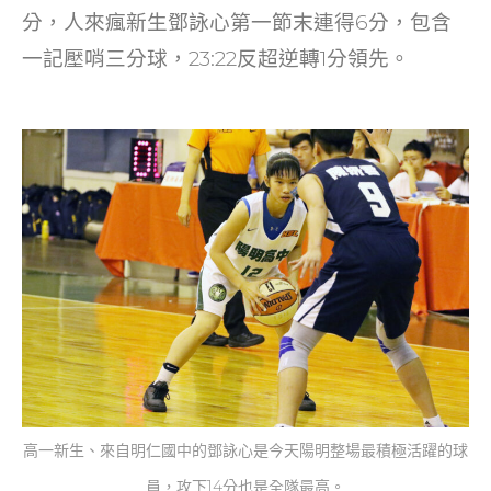
分，人來瘋新生鄧詠心第一節末連得6分，包含
一記壓哨三分球，23:22反超逆轉1分領先。
高一新生、來自明仁國中的鄧詠心是今天陽明整場最積極活躍的球
員，攻下14分也是全隊最高。