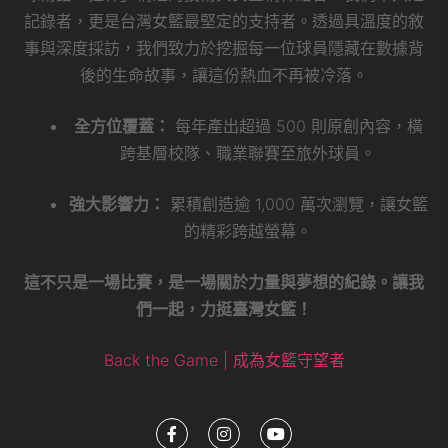
記錄者，更是台灣女籃最堅定的支持者。透過具溫度的敘
事與深度採訪，我們致力於挖掘每一位球員隱藏在數據背
後的生命故事，讓這份熱血不再被冷落。
全方位覆蓋：
每年產出超過 500 則原創內容，橫
跨基層校隊、職業聯賽至旅外球員。
強大影響力：
累積創造逾 1,000 萬次瀏覽，讓女籃
的精彩跨越螢幕。
這不只是一場比賽，是一場關於力量與夢想的紀錄。讓我
們一起，力挺臺灣女籃！
Back the Game | 成為女籃守望者