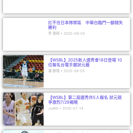
扛不住日本隊禁區 中華白臨門一腳錯失
勝利
李 德郁
2020-08-05
【WSBL】2025新人選秀會18日登場 10
位報名台電手握狀元籤
潘 郡瑤
2025-08-05
【WSBL】第二屆選秀共5人報名 狀元競
爭激烈7/29揭曉
Judith
2020-07-14