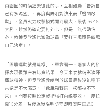
o
員圍圈的時候握緊彼此的手，互相鼓勵「告訴自
k
己有多渴望」。再度與陽明對決東泰「機關啟
動」，全員火力攻擊模式開到最大，最後76:46
大勝，雖然仍確定要打外卡，但是士氣帶動信
心，教練吳欣穎也激勵球員「要打三場還是四場
自己決定」。
「團體運動就是這樣」，單靠著一、兩個人的發
揮表現很難左右比賽結果，今天東泰就精彩演繹
籃球精神，但吳欣穎教練對於球員最後沒能穩下
來還是不太滿意，「像脫韁野馬一樣都拉不下
來」。開賽按照設定戰術強打內線奏效，一度拉
開10分差；暫停過後陽明防守即時變陣直追8