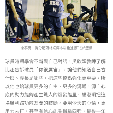
東泰另一得分箭頭林妘樺本場也進帳11分6籃板
球員時期學會不斷與自己對話，吳欣穎教練了解
比起告訴球員「你很厲害」，讓他們知道自己會
什麼、專長是哪些，把這些優點強化更重要。所
以他也給球員更多的自主、更多的溝通，源自心
底的動力能夠產生驚人的爆發能量。楊淑琄把這
場勝利歸功隊友間的鼓勵，要用今天的心情，更
用力去打，甚至有信心能夠衝擊四強，最後一年