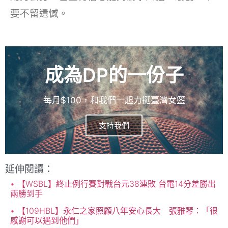
要不留遺憾。
成為DP的一份子
每月$100，和我們一起力挺臺灣女籃
支持我們
延伸閱讀：
【WSBL】終止例行賽對戰台元38連敗 台電14分差勝出
兩勝到手
【109HBL】永仁之家照顧八年安心長大 張雅琴：「很
感謝可以遇到他們」