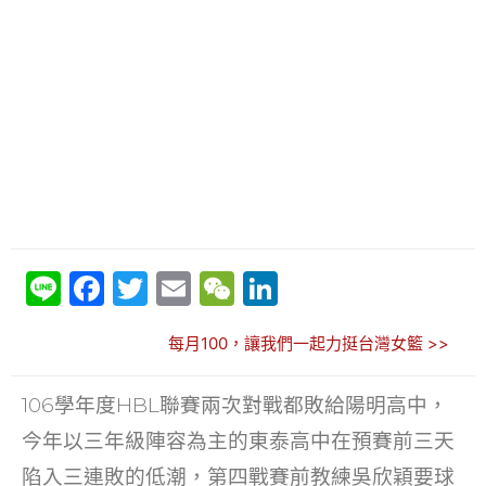
Li
F
T
E
W
Li
n
a
w
m
e
n
每月100，讓我們一起力挺台灣女籃 >>
e
c
itt
ai
C
k
e
er
l
h
e
106學年度HBL聯賽兩次對戰都敗給陽明高中，
b
at
dI
今年以三年級陣容為主的東泰高中在預賽前三天
o
n
陷入三連敗的低潮，第四戰賽前教練吳欣穎要球