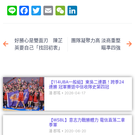
Li
F
T
E
W
Li
n
a
w
m
e
n
e
c
itt
ai
C
k
e
er
l
h
e
好勝心是雙面刃 陳芷
團隊凝聚力高 淡商重整
b
at
dI
英要自己「找回初衷」
瞄準四強
o
n
o
k
【114UBA一般組】東吳二連霸！跨季24
連勝 冠軍賽退中信收隊史第四冠
潘 郡瑤
2026-04-17
【WSBL】意志力戰勝體力 電信直落二拿
季軍
潘 郡瑤
2020-06-20