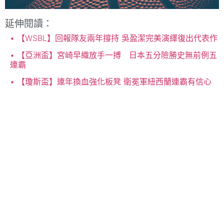
延伸閱讀：
【WSBL】回報隊友兩年撐持 吳盈潔完美演繹復出代表作
【亞洲盃】宮崎早織放手一搏 日本五分險勝史無前例五
連霸
【瓊斯盃】連年換血強化板凳 衛冕軍紐西蘭連霸有信心