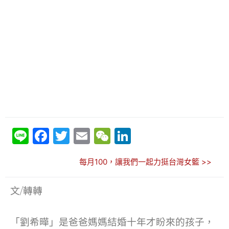
Li
F
T
E
W
Li
n
a
w
m
e
n
每月100，讓我們一起力挺台灣女籃 >>
e
c
itt
ai
C
k
e
er
l
h
e
文/轉轉
b
at
dI
o
n
「劉希曄」是爸爸媽媽結婚十年才盼來的孩子，