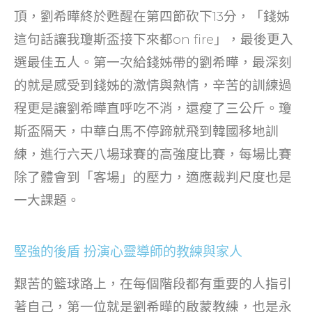
頂，劉希曄終於甦醒在第四節砍下13分，「錢姊
這句話讓我瓊斯盃接下來都on fire」，最後更入
選最佳五人。第一次給錢姊帶的劉希曄，最深刻
的就是感受到錢姊的激情與熱情，辛苦的訓練過
程更是讓劉希曄直呼吃不消，還瘦了三公斤。瓊
斯盃隔天，中華白馬不停蹄就飛到韓國移地訓
練，進行六天八場球賽的高強度比賽，每場比賽
除了體會到「客場」的壓力，適應裁判尺度也是
一大課題。
堅強的後盾 扮演心靈導師的教練與家人
艱苦的籃球路上，在每個階段都有重要的人指引
著自己，第一位就是劉希曄的啟蒙教練，也是永