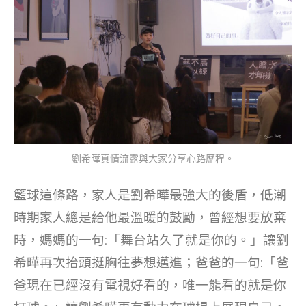
劉希曄真情流露與大家分享心路歷程。
籃球這條路，家人是劉希曄最強大的後盾，低潮
時期家人總是給他最溫暖的鼓勵，曾經想要放棄
時，媽媽的一句:「舞台站久了就是你的。」讓劉
希曄再次抬頭挺胸往夢想邁進；爸爸的一句:「爸
爸現在已經沒有電視好看的，唯一能看的就是你