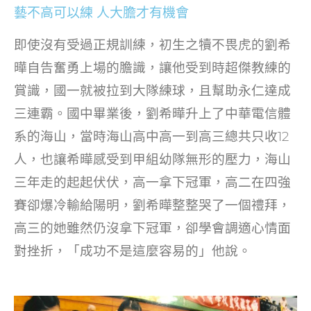
藝不高可以練 人大膽才有機會
即使沒有受過正規訓練，初生之犢不畏虎的劉希
曄自告奮勇上場的膽識，讓他受到時超傑教練的
賞識，國一就被拉到大隊練球，且幫助永仁達成
三連霸。國中畢業後，劉希曄升上了中華電信體
系的海山，當時海山高中高一到高三總共只收12
人，也讓希曄感受到甲組幼隊無形的壓力，海山
三年走的起起伏伏，高一拿下冠軍，高二在四強
賽卻爆冷輸給陽明，劉希曄整整哭了一個禮拜，
高三的她雖然仍沒拿下冠軍，卻學會調適心情面
對挫折，「成功不是這麼容易的」他說。