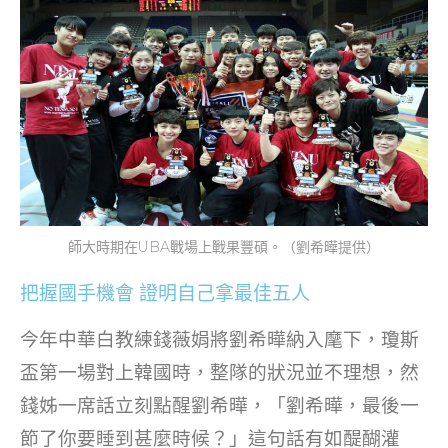
師大時期在UBA戰場上戰果豐碩。（劉希曄提供）
把握國手機會 證明自己拿最佳五人
今年中華白教練錢薇娟將劉希曄納入麾下，瓊斯
盃第一場對上韓國時，整隊的狀況並不理想，然
錢姊一席話立刻點醒劉希曄，「劉希曄，最後一
節了你要睡到甚麼時候？」這句話有如醍醐灌