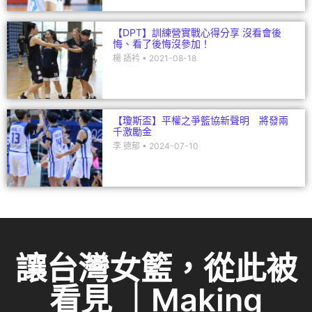
【DPT】訓練營實戰心得分享 沒看會後
悔、看了後悔沒參加！
楊 語衿
2021-08-18
【瓊斯盃】平權之爭籃協新聲明 將發兩
千激勵金
李 德郁
2024-07-10
讓台灣女籃，從此被
看見 ｜Making