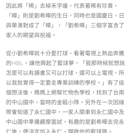
o
因此將「稀」去掉禾字邊，代表著稀有珍貴，
k
「曄」則是劉希曄的生日，同時也是國慶日，日
與華湊對成了「曄」，「劉希曄」三個字富含了
家人的期望與祝福。
從小劉希曄就十分愛打球，看著電視上熱血奔騰
的HBL，讓他興起了籃球夢，「我那時候就想說
怎麼可以有讀書又可以打球，還可以上電視，所
以我就覺得一定要走專業訓練的學校。」有了這
個想法後，媽媽上網幫忙物色學校，找到了台南
的中山國中，當時的金甌小隊，另外在一次因緣
際會知道了永仁國中，一家人開車到永仁國中及
中山國中準備觀摩面試，有趣的是劉希曄去完永
仁後，便決定加入永仁，開啟他的籃球路。