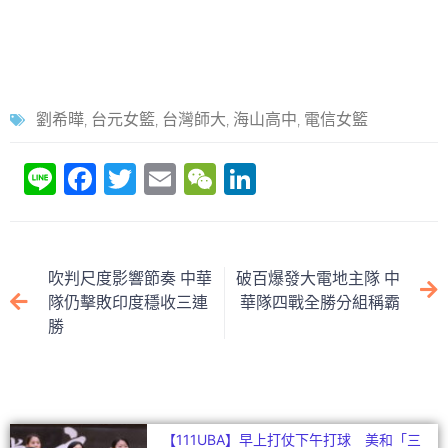
劉希曄
,
台元女籃
,
台灣師大
,
海山高中
,
電信女籃
Li
F
T
E
W
Li
n
a
w
m
e
n
e
c
itt
ai
C
k
e
er
l
h
e
吹判尺度影響節奏 中華
破百爆發大電地主隊 中
b
at
dI
隊仍擊敗印度穩收三連
華隊四戰全勝分組稱霸
勝
o
n
o
k
【111UBA】早上打仗下午打球 美和「三