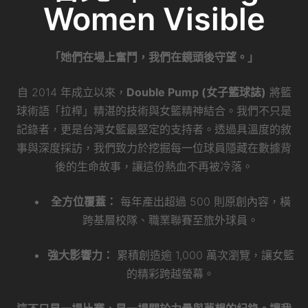
Women Visible
「她們在場上奮鬥，我們在鏡頭後守望。」
自 2014 年成立以來，
Double Pump (女子籃球誌)
將籃
球術語「拉桿」精湛的技術與女籃精神結合。我們不只是
記錄者，更是台灣女籃最堅定的支持者。透過具溫度的敘
事與深度採訪，我們致力於挖掘每一位球員隱藏在數據背
後的生命故事，讓這份熱血不再被冷落。
全方位覆蓋：
每年產出超過 500 則原創內容，橫
跨基層校隊、職業聯賽至旅外球員。
強大影響力：
累積創造逾 1,000 萬次瀏覽，讓女籃
的精彩跨越螢幕。