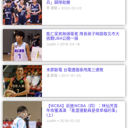
兵」歸隊助勝
李 德郁
2023-02-02
能仁家商無緣衛冕 隊長侯子映錄取北市大
挑戰UBA公開一級
Judith
2018-04-18
末節斷電 台電遭國泰甩尾三連敗
潘 郡瑤
2017-01-05
【WCBA】前進WCBA（四）：林仙芳首
年收獲滿滿 「能當運動員是很幸福的事」
(上)
Judith
2019-02-02