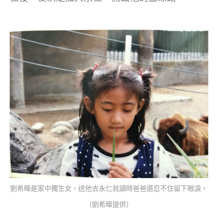
劉希曄是家中獨生女，送他去永仁就讀時爸爸還忍不住留下眼淚。
（劉希曄提供）