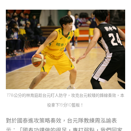
178公分的林育庭趁台元盯人防守，攻克台元較矮的鋒線奏效，本
役拿下19分10籃板！
對於國泰進攻策略奏效，台元隊教練周泓諭表
示：「國泰功課做的很足，專打弱點，我們回家