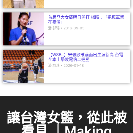
首屆亞大女籃明日開打 楊晴：「把冠軍留
在臺灣」
潘 郡瑤
2016-09-05
【WSBL】宋佩欣破繭而出生涯新高 台電
全本土擊敗電信二連勝
潘 郡瑤
2026-01-18
讓台灣女籃，從此被
看見 ｜Making