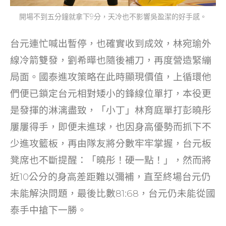
開場不到五分鐘就拿下9分，天冷也不影響吳盈潔的好手感。
台元連忙喊出暫停，也確實收到成效，林宛瑜外
線冷箭雙發，劉希曄也隨後補刀，再度營造緊繃
局面。國泰進攻策略在此時顯現價值，上循環他
們便已鎖定台元相對矮小的鋒線位單打，本役更
是發揮的淋漓盡致，「小丁」林育庭單打彭曉彤
屢屢得手，即便未進球，也因身高優勢而抓下不
少進攻籃板，再由隊友將分數牢牢掌握，台元板
凳席也不斷提醒：「曉彤！硬一點！」，然而將
近10公分的身高差距難以彌補，直至終場台元仍
未能解決問題，最後比數81:68，台元仍未能從國
泰手中搶下一勝。