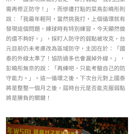
需再修正防守！」，而慘遭打點的菜鳥彭曉彤則
說：「我最年輕阿，當然挑我打，上個循環就有
發現這個問題，練球時有特別練習，今天顯然做
的還不夠好。」，採盯人防守的弱點被攻克，台
元目前仍未考慮改為區域防守，主因在於：「國
泰的外線太準了！協防過多也會漏掉外線。」，
彭曉彤無奈的說：「再練吧，只能考驗自己的防
守能力。」。這一循環之後，下次台元對上國泰
將是整整一個月之後，屆時台元是否能克服弱點
將是勝負的關鍵！