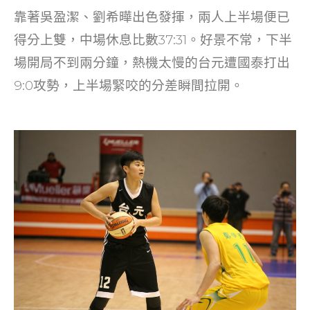
o
靠著吳盈潔、劉希曄出色發揮，兩人上半場便已
k
得分上雙，中場休息比數37:31。好景不常，下半
場開局不到兩分鐘，熱機太慢的台元遭國泰打出
9:0攻勢，上半場緊咬的分差瞬間拉開。