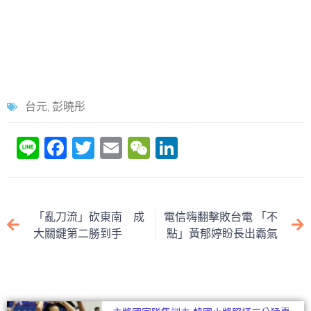
台元
,
彭曉彤
Li
F
T
E
W
Li
n
a
w
m
e
n
e
c
itt
ai
C
k
e
er
l
h
e
「亂刀流」砍東南 成
電信嗨翻擊敗台電 「不
b
at
dI
大關鍵第二勝到手
點」黃郁婷盼長出霸氣
o
n
o
k