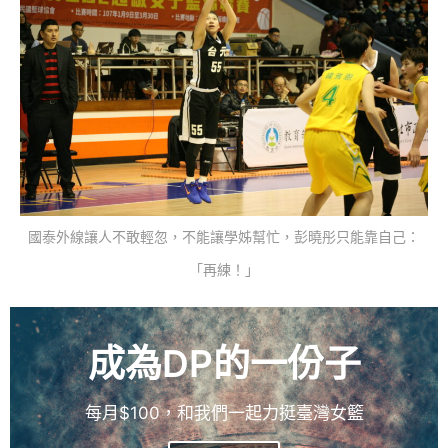
國泰外線讓人不敢輕忽，不能讓學姊幫忙，彭曉彤只能靠自己：
「再練！」
成為DP的一份子
每月$100，和我們一起力挺臺灣女籃