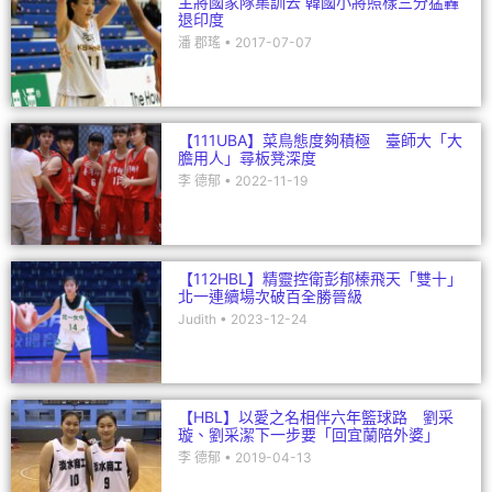
主將國家隊集訓去 韓國小將照樣三分猛轟
退印度
潘 郡瑤
2017-07-07
【111UBA】菜鳥態度夠積極 臺師大「大
膽用人」尋板凳深度
李 德郁
2022-11-19
【112HBL】精靈控衛彭郁榛飛天「雙十」
北一連續場次破百全勝晉級
Judith
2023-12-24
【HBL】以愛之名相伴六年籃球路 劉采
璇、劉采潔下一步要「回宜蘭陪外婆」
李 德郁
2019-04-13