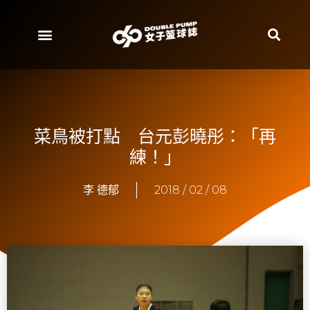
菜鳥被打點 台元彭曉彤：「再
練！」
李 德郁
2018 / 02 / 08