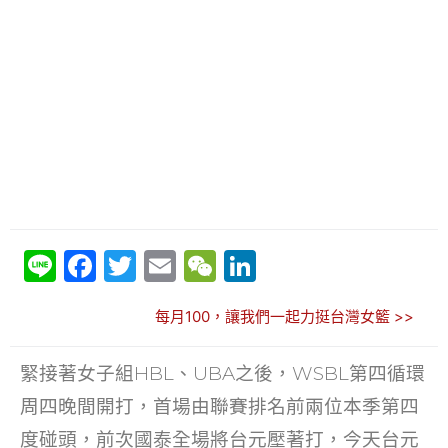
Li
F
T
E
W
Li
n
a
w
m
e
n
每月100，讓我們一起力挺台灣女籃 >>
e
c
itt
ai
C
k
e
er
l
h
e
緊接著女子組HBL、UBA之後，WSBL第四循環
b
at
dI
周四晚間開打，首場由聯賽排名前兩位本季第四
o
n
度碰頭，前次國泰全場將台元壓著打，今天台元