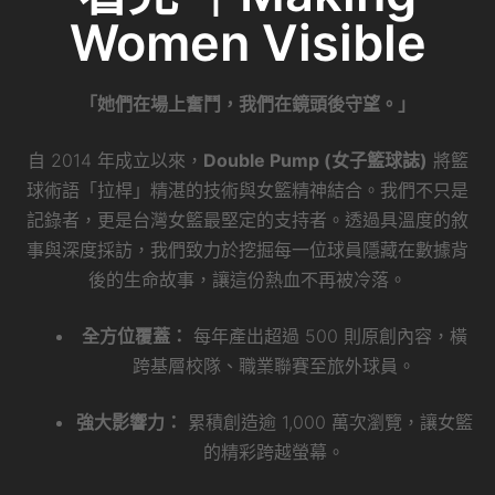
Women Visible
「她們在場上奮鬥，我們在鏡頭後守望。」
自 2014 年成立以來，
Double Pump (女子籃球誌)
將籃
球術語「拉桿」精湛的技術與女籃精神結合。我們不只是
記錄者，更是台灣女籃最堅定的支持者。透過具溫度的敘
事與深度採訪，我們致力於挖掘每一位球員隱藏在數據背
後的生命故事，讓這份熱血不再被冷落。
全方位覆蓋：
每年產出超過 500 則原創內容，橫
跨基層校隊、職業聯賽至旅外球員。
強大影響力：
累積創造逾 1,000 萬次瀏覽，讓女籃
的精彩跨越螢幕。